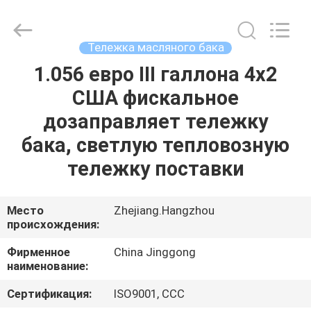
HANGZHOU
SPECIAL
PURPOSE
VEHICLE
CO.,LTD.
Тележка масляного бака
All
Rights
1.056 евро III галлона 4x2
ДОМ
Reserved.
США фискальное
ПРОДУКТЫ
дозаправляет тележку
бака, светлую тепловозную
О
тележку поставки
НАС
Место
Zhejiang.Hangzhou
происхождения:
ПУТЕШЕСТВИЕ
ФАБРИКИ
Фирменное
China Jinggong
наименование:
ПРОВЕРКА
Сертификация:
ISO9001, CCC