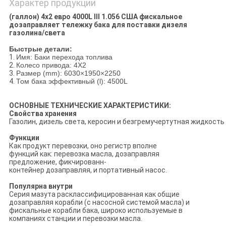
Характер продукции
(галлон) 4x2 евро 4000L III 1.056 США фискальное
дозаправляет тележку бака для поставки дизеля
газолина/света
Быстрые детали:
1.
Имя: Баки перехода топлива
2.
Колесо привода: 4X2
3.
Размер (mm): 6030×1950×2250
4.
Том бака эффективный (l): 4500L
ОСНОВНЫЕ ТЕХНИЧЕСКИЕ ХАРАКТЕРИСТИКИ:
Свойства хранения
Газолин, дизель света, керосин и безгремучертутная жидкость 
Функции
Как продукт перевозки, оно регистр вполне
функций как: перевозка масла, дозаправляя
предложение, фикчированн-
контейнер дозаправляя, и портативный насос.
Популярна внутри
Серия мазута расклассифицированная как общие
дозаправляя корабли (с насосной системой масла) и
фискальные корабли бака, широко используемые в
компаниях станции и перевозки масла.