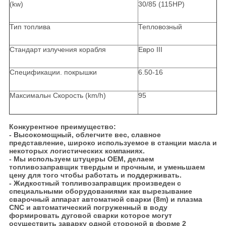
(kw)
30/85 (115HP)
Тип топлива
Тепловозный
Стандарт излучения корабля
Евро III
Спецификации. покрышки
6.50-16
Максимальн Скорость (km/h)
95
Конкурентное преимущество:
- Высокомощный, облегчите вес, славное
представление, широко используемое в станции масла и
некоторых логистических компаниях.
- Мы используем штуцеры OEM, делаем
топливозаправщик твердым и прочным, и уменьшаем
цену для того чтобы работать и поддерживать.
- Жидкостный топливозаправщик произведен с
специальными оборудованиями как вырезывание
сварочный аппарат автоматной сварки (8m) и плазма
CNC и автоматический погруженный в воду
формировать дуговой сварки которое могут
осуществить заварку одной стороной в форме 2