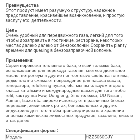
Преимущества
Этот продукт имеет разумную структуру, надежное
представление, красивейшее возникновение, и простую
заслугу etc. деятельности.
Цель
Очень удобный для передвижного газа, легкий для того
чтобы дозаправить в гостинице, ресторане, некоторых
местах далеко далеко от бензоколонки. Сохранять planty
времени для queuing в бензозаправочной колонке.
Применения:
Серии перевозки топливного бака, о всей тележке бака,
использование для перехода газолин, светлое дизельное
масло, петролеум и другие non-corresive свойства топлива,
редко плотно сжимают повреждение для насоса масла,
генератора, refullering пушки, etc. мы используем второго
класса китайские и международные шасси для того чтобы
refit, как группа Faw, Dongfeng, Sino тележка, UD Nissan,
Auman, Isuzu etc. широко используют в различных блоках
перевозки, химических ротах, бензоколонках и других
индустриях для того чтобы транспортировать и хранении
опасных химических жидкостных продуктов, газолине, дизеле
и так далее.
Спецификации формы:
Модель
HZZ5060GJY