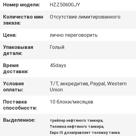
КАЧЕСТВА
Номер модели:
HZZ5060GJY
Количество мин
Отсутствие лимитированного
СВЯЖИТЕСЬ
заказа:
МЫ
Цена:
лично переговорить
Упаковывая
Голый
НОВОСТИ
детали:
Время
45days
СПРОСИТЕ
доставки:
ЦИТАТУ
Условия
T/T, аккредитив, Paypal, Western
оплаты:
Union
КАРТА
Поставка
10 блоки/месяцев
способности:
САЙТА
Выделенное:
,
трейлер нефтяного танкера
,
Тележка нефтяного танкера
ПОЛИТИКА
Евро III дозаправляет тележку танка