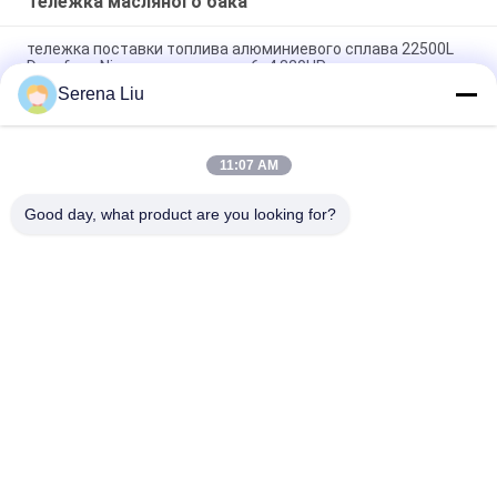
Тележка масляного бака
тележка поставки топлива алюминиевого сплава 22500L
Dongfeng Nissan тепловозная 6x4 320HP
Serena Liu
5.944 тележка масляного бака алюминиевого сплава
галлона 320HP США с шасси дизеля 6x4 DongFeng Nissan
11:07 AM
Перевозка сырой нефти стали углерода Dongfeng 8x4
310HP перевозит 24500L на грузовиках
Good day, what product are you looking for?
Популярные категории
Все
Мобильный Блок 
Тележка Осмотра 
Осмотра Моста
Моста
Платформа 
Оборудование 
Осмотра Моста
Осмотра Моста
Оборудование 
Под Кораблем 
Доступа Моста
Осмотра Моста