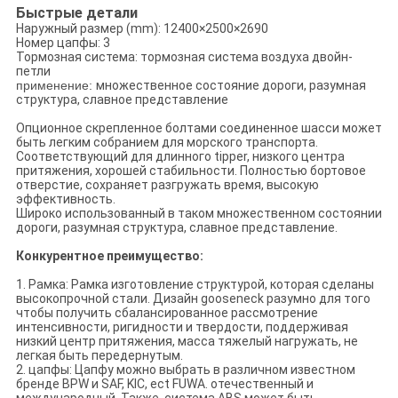
Быстрые детали
Наружный размер (mm): 12400×2500×2690
Номер цапфы: 3
Тормозная система: тормозная система воздуха двойн-
петли
применение:
множественное состояние дороги, разумная
структура, славное представление
Опционное скрепленное болтами соединенное шасси может
быть легким собранием для морского транспорта.
Соответствующий для длинного tipper, низкого центра
притяжения, хорошей стабильности. Полностью бортовое
отверстие, сохраняет разгружать время, высокую
эффективность.
Широко использованный в таком множественном состоянии
дороги, разумная структура, славное представление.
Конкурентное преимущество:
1.
Рамка: Рамка изготовление структурой, которая сделаны
высокопрочной стали. Дизайн gooseneck разумно для того
чтобы получить сбалансированное рассмотрение
интенсивности, ригидности и твердости, поддерживая
низкий центр притяжения, масса тяжелый нагружать, не
легкая быть передернутым.
2. цапфы: Цапфу можно выбрать в различном известном
бренде BPW и SAF, KIC, ect FUWA. отечественный и