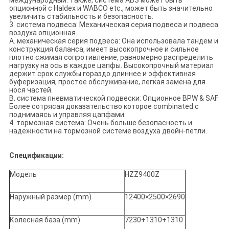
международный. Также, система ABS может быть
опционной с Haldex и WABCO etc., может быть значительно
увеличить стабильность и безопасность.
3. система подвеса: Механическая серия подвеса и подвеса
воздуха опционная.
A. механическая серия подвеса: Она использовала тандем и
конструкция баланса, имеет высокопрочное и сильное
плотно сжимая сопротивление, равномерно распределить
нагрузку на ось в каждое цапфы. Высокопрочный материал
держит срок службы гораздо длиннее и эффективная
буферизация, простое обслуживание, легкая замена для
нося частей.
B. система пневматической подвески: Опционное BPW & SAF.
Более сотрясая доказательство которое combinated с
поднимаясь и управляя цапфами.
4. тормозная система: Очень больше безопасность и
надежности на тормозной системе воздуха двойн-петли.
Спецификации:
Модель
HZZ9400Z
Наружный размер (mm)
12400×2500×2690
Колесная база (mm)
7230+1310+1310