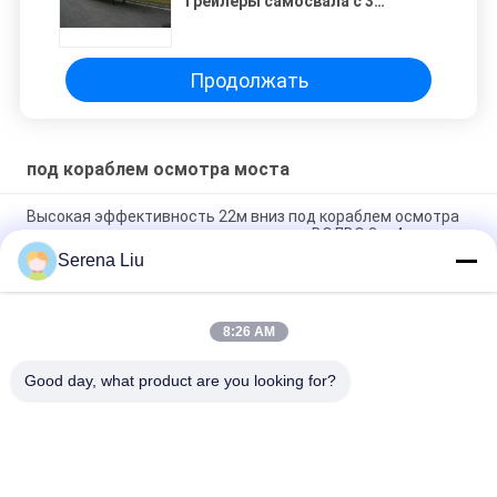
трейлеры самосвала с 3
цапфами
Продолжать
под кораблем осмотра моста
Высокая эффективность 22м вниз под кораблем осмотра
моста с гидростатическим приводом ВОЛВО 8кс4
Serena Liu
платформа 15м алюминиевая под нагрузкой корабля
осмотра моста/оборудования 800кг доступа осмотра
8:26 AM
8кс4 22м Латисе под машиной осмотра моста с системой
пневматической подвески
Good day, what product are you looking for?
Популярные категории
Все
Мобильный Блок 
Тележка Осмотра 