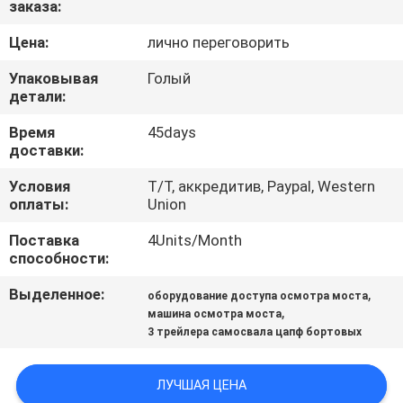
заказа:
КАЧЕСТВА
Цена:
лично переговорить
СВЯЖИТЕСЬ
Упаковывая
Голый
МЫ
детали:
Время
45days
доставки:
НОВОСТИ
Условия
T/T, аккредитив, Paypal, Western
оплаты:
Union
СПРОСИТЕ
Поставка
4Units/Month
ЦИТАТУ
способности:
Выделенное:
,
оборудование доступа осмотра моста
КАРТА
,
машина осмотра моста
САЙТА
3 трейлера самосвала цапф бортовых
ПОЛИТИКА
ЛУЧШАЯ ЦЕНА