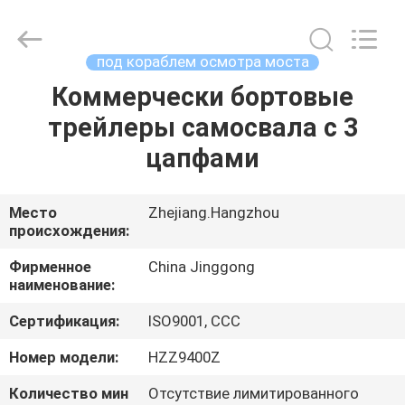
HANGZHOU
SPECIAL
PURPOSE
VEHICLE
CO.,LTD.
под кораблем осмотра моста
All
Rights
Коммерчески бортовые
ДОМ
Reserved.
трейлеры самосвала с 3
ПРОДУКТЫ
цапфами
О
Место
Zhejiang.Hangzhou
происхождения:
НАС
Фирменное
China Jinggong
наименование:
ПУТЕШЕСТВИЕ
Сертификация:
ISO9001, CCC
ФАБРИКИ
Номер модели:
HZZ9400Z
ПРОВЕРКА
Количество мин
Отсутствие лимитированного