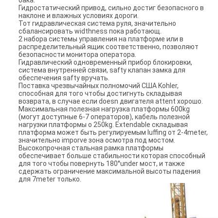
бака.
Гидростатический привод, сильно достиг безопасного в
наклоне и влажных условиях дороги.
Тот гидравлическая система руля, значительно
сбалансировать widthness пока работающ.
2 набора системы управления на платформе или в
распределительный ящик соответственно, позволяют
безопасности монитора оператора.
Гидравлический одновременный прибор блокировки,
система внутренней связи, safty клапан замка для
обеспечения safty вручать.
Поставка чрезвычайных полномочий США Kohler,
способная для того чтобы достигнуть складывая
возврата, в случае если doesn двигателя attent хорошо.
Максимальная полезная нагрузка платформы 600kg
(могут доступные 6-7 операторов), кабель полезной
нагрузки платформы о 250kg. Extendable складывая
платформа может быть регулируемым luffing от 2-4meter,
значительно imporve зона осмотра под мостом.
Высокопрочная стальная рамка платформы
обеспечивает больше стабильности которая способный
для того чтобы повернуть 180°under мост, и также
сдержать ограничение максимальной высоты падения
для 7meter только.