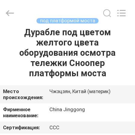
HANGZHOU
SPECIAL
PURPOSE
VEHICLE
CO.,LTD.
под платформой моста
All
Rights
Дурабле под цветом
ДОМ
Reserved.
желтого цвета
ПРОДУКТЫ
оборудования осмотра
тележки Сноопер
О
платформы моста
НАС
Место
Чжэцзян, Китай (материк)
происхождения:
ПУТЕШЕСТВИЕ
ФАБРИКИ
Фирменное
China Jinggong
наименование:
ПРОВЕРКА
Сертификация:
CCC