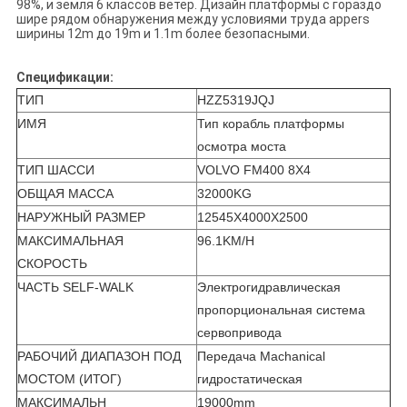
98%, и земля 6 классов ветер. Дизайн платформы с гораздо
шире рядом обнаружения между условиями труда appers
ширины 12m до 19m и 1.1m более безопасными.
Спецификации:
ТИП
HZZ5319JQJ
ИМЯ
Тип корабль платформы
осмотра моста
ТИП ШАССИ
VOLVO FM400 8X4
ОБЩАЯ МАССА
32000KG
НАРУЖНЫЙ РАЗМЕР
12545X4000X2500
МАКСИМАЛЬНАЯ
96.1KM/H
СКОРОСТЬ
ЧАСТЬ SELF-WALK
Электрогидравлическая
пропорциональная система
сервопривода
РАБОЧИЙ ДИАПАЗОН ПОД
Передача Machanical
МОСТОМ (ИТОГ)
гидростатическая
МАКСИМАЛЬН
19000mm