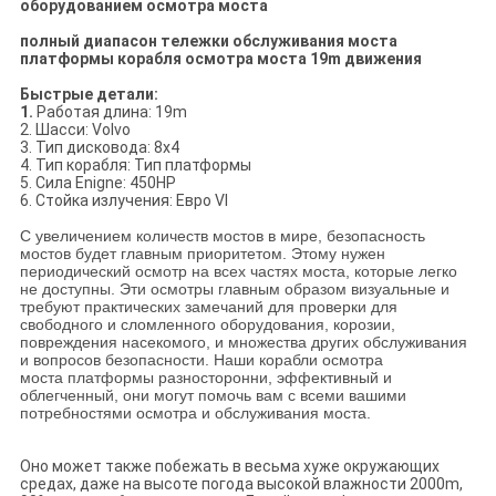
оборудованием осмотра моста
полный диапасон тележки обслуживания моста
платформы корабля осмотра моста 19m движения
Быстрые детали:
1.
Работая длина: 19m
2. Шасси: Volvo
3. Тип дисковода: 8x4
4. Тип корабля: Тип платформы
5. Сила Enigne: 450HP
6. Стойка излучения: Евро VI
С увеличением количеств мостов в мире, безопасность
мостов будет главным приоритетом. Этому нужен
периодический осмотр на всех частях моста, которые легко
не доступны. Эти осмотры главным образом визуальные и
требуют практических замечаний для проверки для
свободного и сломленного оборудования, корозии,
повреждения насекомого, и множества других обслуживания
и вопросов безопасности. Наши корабли осмотра
моста платформы разносторонни, эффективный и
облегченный, они могут помочь вам с всеми вашими
потребностями осмотра и обслуживания моста.
Оно может также побежать в весьма хуже окружающих
средах, даже на высоте погода высокой влажности 2000m,