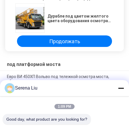
Дурабле под цветом желтого
цвета оборудования осмотра
тележки Сноопер платформы
моста
Продолжать
под платформой моста
Евро ВИ 450ХП Вольво под тележкой осмотра моста,
оборудованием осмотра моста
Serena Liu
22 m под рабочей платформой оборудования доступа
Insepction моста с хорошим Perfermance
1:09 PM
нагрузка установленная тележкой Ундербридге 209ХП 15м
алюминиевой осмотра блока 800кг ФАВ КА6ДК1-28Э5
Good day, what product are you looking for?