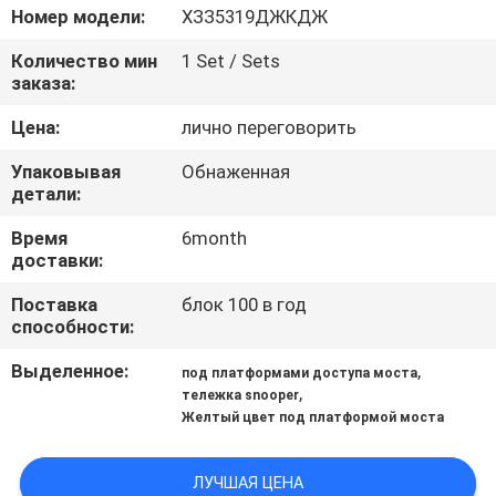
КАЧЕСТВА
Номер модели:
ХЗЗ5319ДЖКДЖ
Количество мин
1 Set / Sets
СВЯЖИТЕСЬ
заказа:
МЫ
Цена:
лично переговорить
Упаковывая
Обнаженная
НОВОСТИ
детали:
Время
6month
СПРОСИТЕ
доставки:
ЦИТАТУ
Поставка
блок 100 в год
способности:
КАРТА
Выделенное:
,
под платформами доступа моста
,
тележка snooper
САЙТА
Желтый цвет под платформой моста
ПОЛИТИКА
ЛУЧШАЯ ЦЕНА