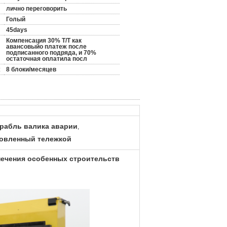
лично переговорить
Голый
45days
Компенсация 30% T/T как
авансовыйо платеж после
подписанного подряда, и 70%
остаточная оплатила посл
:
8 блоки/месяцев
рабль валика аварии
,
новленный тележкой
печения особенных строительств