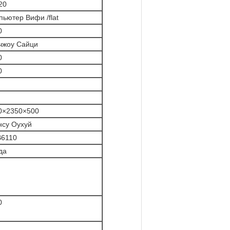
20
пьютер Вифи /flat
0
чжоу Сайци
0
0
0×2350×500
нсу Оухуй
6110
да
0