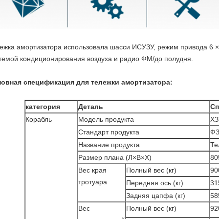
ежка амортизатора использовала шасси ИСУЗУ, режим привода 6 × 
темой кондиционирования воздуха и радио ФМ/до полудня.
овная спецификация для тележки амортизатора:
категория
Деталь
Сп
Корабль
Модель продукта
ХЗ
Стандарт продукта
ФЗ
Название продукта
Те
Размер плана (Л×В×Х)
80
Вес края
Полный вес (кг)
90
тротуара
Передняя ось (кг)
31
Задняя цапфа (кг)
58
Вес
Полный вес (кг)
92