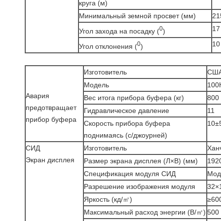
круга (м)
Минимальный земной просвет (мм)
21
17
0
Угол захода на посадку (
)
10
0
Угол отклонения (
)
Изготовитель
США
Модель
100К
Авария
Вес итога прибора буфера (кг)
800
предотвращает
Гидравлическое давление
11
прибор буфера
Скорость прибора буфера
10±
поднимаясь (с/джоурней)
СИД
Изготовитель
Хан
Экран дисплея
Размер экрана дисплея (Л×В) (мм)
192
Спецификация модуля СИД
Мод
Разрешение изображения модуля
32×
Яркость (кд/㎡)
≥60
Максимальный расход энергии (В/㎡)
500