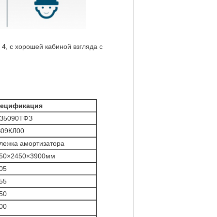
4, с хорошей кабиной взгляда с
ецификация
З5090ТФЗ
09КЛ00
лежка амортизатора
50×2450×3900мм
05
55
50
00