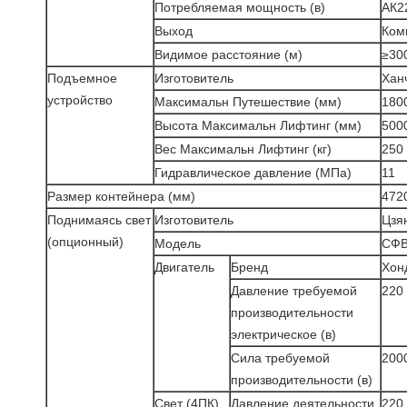
Потребляемая мощность (в)
АК2
Выход
Ком
Видимое расстояние (м)
≥30
Подъемное
Изготовитель
Хан
устройство
Максимальн Путешествие (мм)
180
Высота Максимальн Лифтинг (мм)
500
Вес Максимальн Лифтинг (кг)
250
Гидравлическое давление (МПа)
11
Размер контейнера (мм)
472
Поднимаясь свет
Изготовитель
Цзя
(опционный)
Модель
СФВ
Двигатель
Бренд
Хон
Давление требуемой
220
производительности
электрическое (в)
Сила требуемой
200
производительности (в)
Свет (4ПК)
Давление деятельности
220