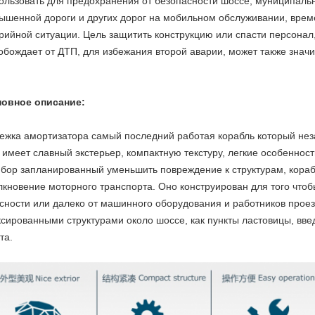
ользовать для предохранения от безопасности шоссе, муниципальн
ышенной дороги и других дорог на мобильном обслуживании, врем
рийной ситуации. Цель защитить конструкцию или спасти персонал
обождает от ДТП, для избежания второй аварии, может также знач
овное описание:
ежка амортизатора самый последний работая корабль который не
 имеет славный экстерьер, компактную текстуру, легкие особеннос
бор запланированный уменьшить повреждение к структурам, кора
лкновение моторного транспорта. Оно конструирован для того чтоб
сности или далеко от машинного оборудования и работников прое
сированными структурами около шоссе, как пункты ластовицы, вве
та.