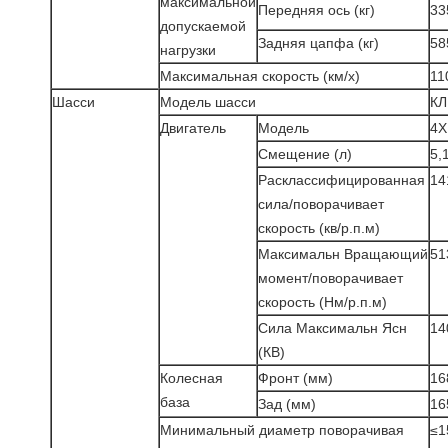
максимальной
Передняя ось (кг)
33
допускаемой
Задняя цапфа (кг)
58
нагрузки
Максимальная скорость (км/х)
11
Шасси
Модель шасси
КЛ
Двигатель
Модель
4Х
Смещение (л)
5,
Расклассифицированная
14
сила/поворачивает
скорость (кв/р.п.м)
Максимальн Вращающий
51
момент/поворачивает
скорость (Нм/р.п.м)
Сила Максимальн Ясн
14
(КВ)
Колесная
Фронт (мм)
16
база
Зад (мм)
16
Минимальный диаметр поворачивая
≤1