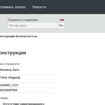
тправить запрос
Новости
Продажа и поддержка：
Go
онструкции безопасностью
онструкции
я о продукте:
Ханчжоу, Кита
China Jinggong
ISO9001, CCC
ХЗЗ5090ТФЗ
ловия:
:
Отсутствие лимитированного