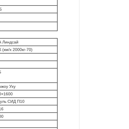
5
 Линдсай
 (км/х 2000кг-70)
5
чжоу Уху
0×1600
уль СИД П10
16
00