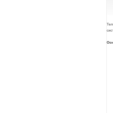
Тел
сис
Осн