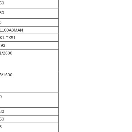
50
50
0
1100А8МАИ
К1-ТК51
193
1/2600
3/1600
0
80
50
5