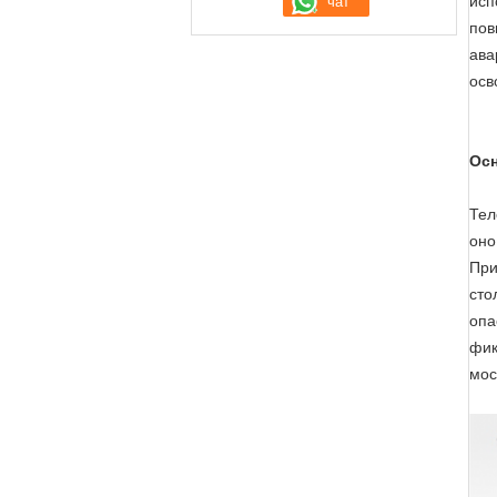
исп
пов
ава
осв
Осн
Тел
оно
При
сто
опа
фик
мос