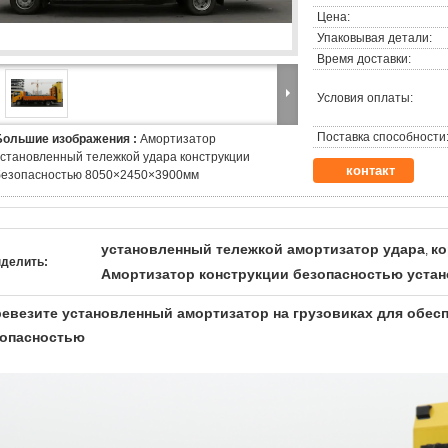
Цена:
Упаковывая детали:
Время доставки:
Условия оплаты:
Поставка способности
Большие изображения :
Амортизатор
установленный тележкой удара конструкции
контакт
безопасностью 8050×2450×3900мм
установленный тележкой амортизатор удара
ко
,
делить:
Амортизатор конструкции безопасностью уста
евезите установленный амортизатор на грузовиках для обес
зопасностью