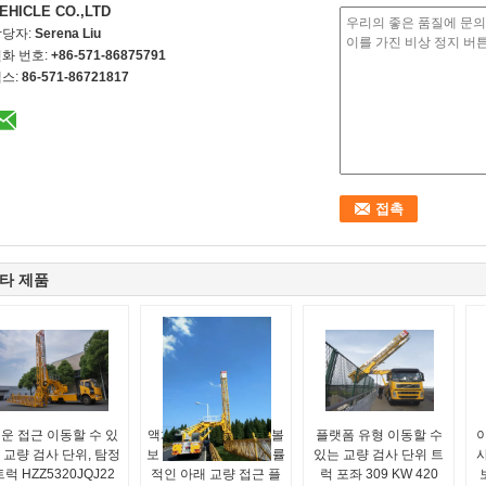
EHICLE CO.,LTD
담당자:
Serena Liu
화 번호:
+86-571-86875791
스:
86-571-86721817
타 제품
운 접근 이동할 수 있
액체정역학 드라이브 볼
플랫폼 유형 이동할 수
 교량 검사 단위, 탐정
보 8x4를 가진 높이 능률
있는 교량 검사 단위 트
트럭 HZZ5320JQJ22
적인 아래 교량 접근 플
럭 포좌 309 KW 420