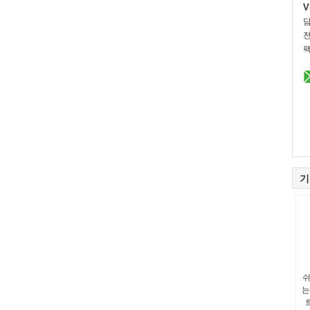
V
전
팩
기
쉬
는