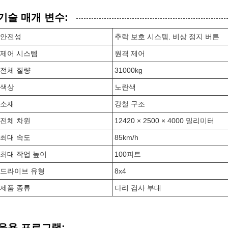
기술 매개 변수:
안전성
추락 보호 시스템, 비상 정지 버튼
제어 시스템
원격 제어
전체 질량
31000kg
색상
노란색
소재
강철 구조
전체 차원
12420 × 2500 × 4000 밀리미터
최대 속도
85km/h
최대 작업 높이
100피트
드라이브 유형
8x4
제품 종류
다리 검사 부대
응용 프로그램: