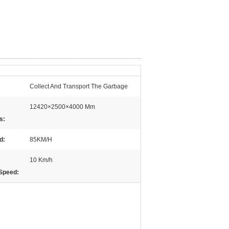
Collect And Transport The Garbage
12420×2500×4000 Mm
s:
d:
85KM/H
10 Km/h
Speed: