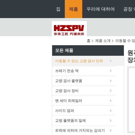
집
제품
우리에 대하여
공장 
홈
제품 소개
이동할 수 
모든 제품
원
장
이동할 수 있는 교량 검사 단위
쓰레기 전송 역
교량 검사 플랫폼
교량 검사 장비
밴 세미 트레일러
사이드 덤퍼
교량 플랫폼의 밑에
트럭에 의하여 거치되는 감쇠기