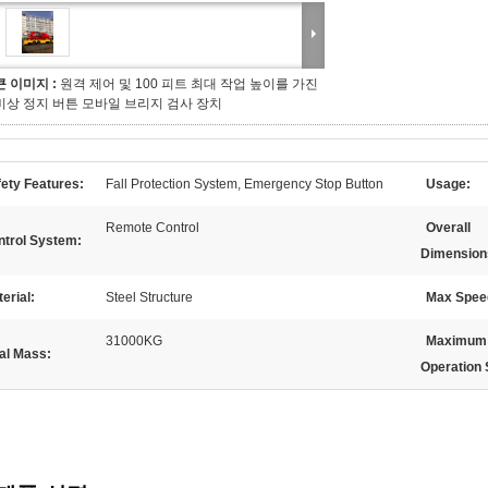
큰 이미지 :
원격 제어 및 100 피트 최대 작업 높이를 가진
비상 정지 버튼 모바일 브리지 검사 장치
ety Features:
Fall Protection System, Emergency Stop Button
Usage:
Remote Control
Overall
ntrol System:
Dimension
erial:
Steel Structure
Max Spee
31000KG
Maximum
al Mass:
Operation 