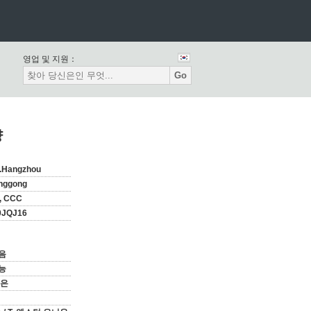
영업 및 지원：
Go
량
g.Hangzhou
inggong
, CCC
0JQJ16
음
능
벗은