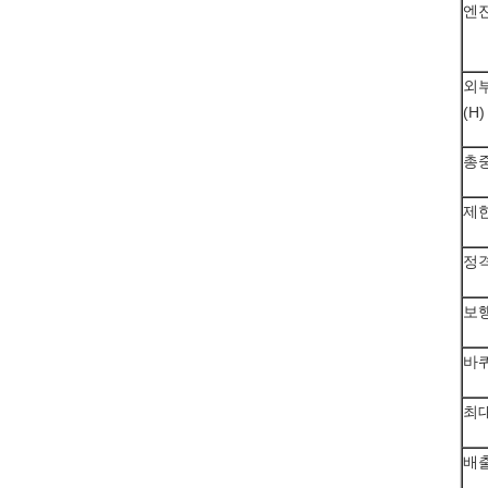
엔
외
(H)
총
제
정
보
바
최대
배