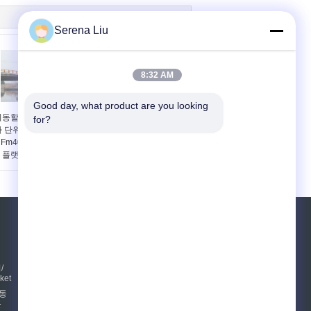
Serena Liu
8:32 AM
Good day, what product are you looking 
이동할 수 있는 교량 검
공기 서스펜션 장치를 가
for?
사 단위 트럭의 밑에 볼
진 이동할 수 있는 교량
 Fm400 8x4 22m는 접
검사 단위 볼보의 밑에
 플랫폼을 거치했습니
8x4 22m Latice
다
견적 요청
보내십시오
/
ket
이동
근