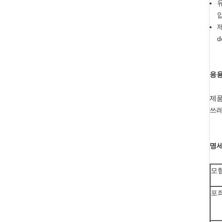
응용
제품
쓰레
명세
모
포