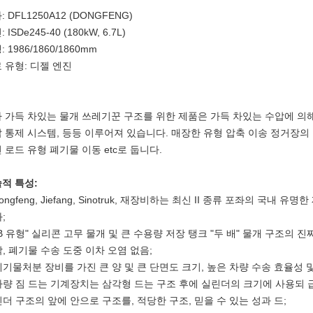
: DFL1250A12 (DONGFENG)
 ISDe245-40 (180kW, 6.7L)
 1986/1860/1860mm
 유형: 디젤 엔진
 가득 차있는 물개 쓰레기꾼 구조를 위한 제품은 가득 차있는 수압에 의해,
 통제 시스템, 등등 이루어져 있습니다. 매장한 유형 압축 이송 정거장의 
 로드 유형 폐기물 이동 etc로 둡니다.
적 특성:
ongfeng, Jiefang, Sinotruk, 재장비하는 최신 II 종류 포좌의 국내
;
"B 유형" 실리콘 고무 물개 및 큰 수용량 저장 탱크 "두 배" 물개 구조의
각, 폐기물 수송 도중 이차 오염 없음;
폐기물처분 장비를 가진 큰 양 및 큰 단면도 크기, 높은 차량 수송 효율성 및
차량 짐 드는 기계장치는 삼각형 드는 구조 후에 실린더의 크기에 사용되 
린더 구조의 앞에 안으로 구조를, 적당한 구조, 믿을 수 있는 성과 드;