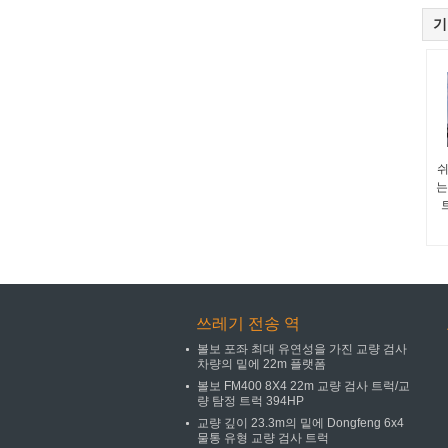
기
쉬
는
쓰레기 전송 역
볼보 포좌 최대 유연성을 가진 교량 검사
차량의 밑에 22m 플랫폼
볼보 FM400 8X4 22m 교량 검사 트럭/교
량 탐정 트럭 394HP
교량 깊이 23.3m의 밑에 Dongfeng 6x4
물통 유형 교량 검사 트럭