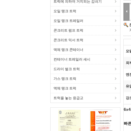
트럭에 의하여 거치되는 감쇠기
오일 탱크 트럭
오일 탱크 트레일러
콘크리트 펌프 트럭
콘크리트 믹서 트럭
액체 탱크 콘테이너
모
컨테이너 트레일러 섀시
외
드라이 벌크 트럭
엔
가스 탱크 트럭
유
액체 탱크 트럭
트럭을 놓는 응급교
강
6x
빠른