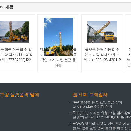
타 제품
운 접근 이동할 수 있
액체정역학 드라이브 볼
플랫폼 유형 이동할 수
 교량 검사 단위, 탐정
보 8x4를 가진 높이 능률
있는 교량 검사 단위 트
트럭 HZZ5320JQJ22
적인 아래 교량 접근 플
럭 포좌 309 KW 420 HP
보
랫폼
근
교량 플랫폼의 밑에
밴 세미 트레일러
8X4 플랫폼 유형 교량 접근 장비
Underbridge 수선과 정비
Dongfeng 포좌는 유형 교량 검사 장비
단위/차량 6x4 HZZ5240JQJ16를 Buc
HOWO 당신의 교량의 어떤 위치에 
할 수 있는 교량 검사 플랫폼 쉬운 접