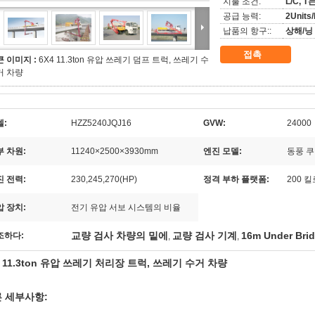
지불 조건:
L/C, T
공급 능력:
2Units
납품의 항구::
상해/닝
접촉
큰 이미지 :
6X4 11.3ton 유압 쓰레기 덤프 트럭, 쓰레기 수
거 차량
델:
HZZ5240JQJ16
GVW:
24000
부 차원:
11240×2500×3930mm
엔진 모델:
동풍 쿠민스
진 전력:
230,245,270(HP)
정격 부하 플랫폼:
200 
압 장치:
전기 유압 서보 시스템의 비율
교량 검사 차량의 밑에
교량 검사 기계
16m Under Brid
조하다:
,
,
4 11.3ton 유압 쓰레기 처리장 트럭, 쓰레기 수거 차량
 세부사항: