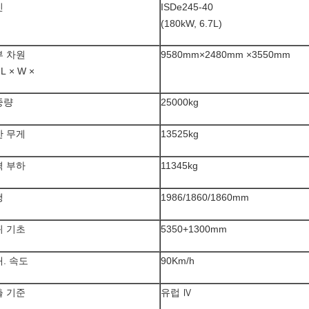
진
ISDe245-40
(180kW, 6.7L)
부 차원
9580mm×2480mm ×3550mm
 L × W ×
중량
25000kg
한 무게
13525kg
격 부하
11345kg
행
1986/1860/1860mm
퀴 기초
5350+1300mm
. 속도
90Km/h
출 기준
유럽 Ⅳ