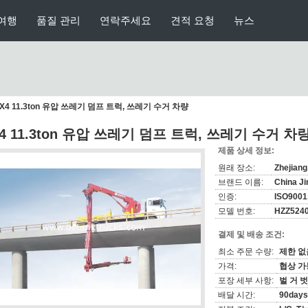
여행
품질 관리
연락주세요
견적 요청
뉴스
6X4 11.3ton 유압 쓰레기 덤프 트럭, 쓰레기 수거 차량
X4 11.3ton 유압 쓰레기 덤프 트럭, 쓰레기 수거 차
제품 상세 정보:
원래 장소:
Zhejian
브랜드 이름:
China J
인증:
ISO9001
모델 번호:
HZZ524
결제 및 배송 조건:
최소 주문 수량:
제한 없
가격:
협상 가
포장 세부 사항:
벌 거 
배달 시간:
90days