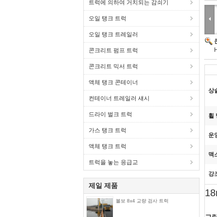
트럭에 의하여 거치되는 감쇠기
오일 탱크 트럭
오일 탱크 트레일러
콘크리트 펌프 트럭
콘크리트 믹서 트럭
액체 탱크 콘테이너
상
컨테이너 트레일러 섀시
드라이 벌크 트럭
휠 
가스 탱크 트럭
운
액체 탱크 트럭
맥
트럭을 놓는 응급교
강
제일 제품
1
볼보 8x4 교량 검사 트럭