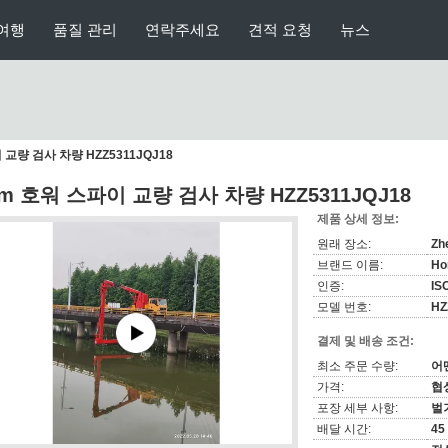
여행
품질 관리
연락주세요
견적 요청
뉴스
 교량 검사 차량 HZZ5311JQJ18
8m 호워 스파이 교량 검사 차량 HZZ5311JQJ18
제품 상세 정보:
원래 장소:
Zh
브랜드 이름:
Ho
인증:
IS
모델 번호:
HZ
결제 및 배송 조건:
최소 주문 수량:
어
가격:
협
포장 세부 사항:
벌
배달 시간:
45