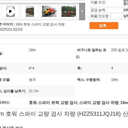
전신
지불 조건:
유
공급 능력:
10
화물 인도항 ::
상
큰 이미지 :
18m 호워 스파이 교량 검사 차량
접촉
HZZ5311JQJ18
18m
바구니로 일하는 로
250 킬로
술:
드:
방식:
8*4
축:
4
영 모델:
원격
맥스. 수평범위:
18m
스. 깊이를 낮추기:
21.7m
호워 스파이 트럭 교량 검사
스파이 교량 검사 차량
18
조하다:
,
,
8m 호워 스파이 교량 검사 차량 (HZZ5311JQJ18)