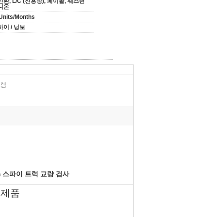
환, L/C (신용장), 페이팔, 웨스턴
니온
Units/Months
하이 / 닝보
그램
m 스파이 트럭 교량 검사
 신제품