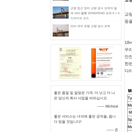
교량
교량 접근 장비 교량 검사 단위의 밑
에 16m 물통 DONGFENG 포좌 6 × 4
교량
드라이브 모드
등을
22m 격자 유형 교량 검사 트럭
18
우리
안전
한편
다리
좋은 품질 및 알맞은 가격. 더 낫고 더 나
은 당신의 회사 사업을 바라십시오.
—— Micheal
좋은 서비스는 녀석에 좋은 공적을, 옵니
다 얻을 것입니다!
—— 존