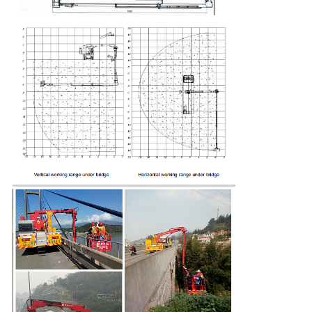
개
인
정
보
보
호
정
책