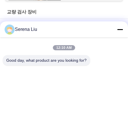
교량 검사 장비
22m 390HP 플랫폼 유형 교량 검사 차량 볼보 FM400 8X4
Serena Liu
교량 탐지, DFL1250A9를 위한 6x4 16M Dongfeng 물통 교량 검사
장비
12:10 AM
교량 검사 자동차식 액세스 플랫폼 하에 볼보 Fm400 8x4 22m
Good day, what product are you looking for?
모든
이동할 수 있는 교량 
쓰레기 전송 역
검사 단위
교량 검사 플랫폼
교량 검사 장비
밴 세미 트레일러
사이드 덤퍼