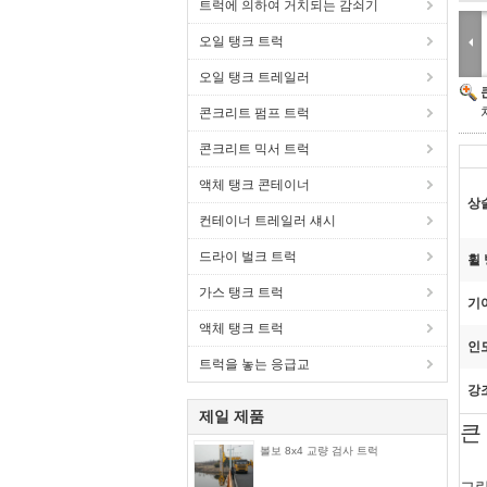
트럭에 의하여 거치되는 감쇠기
오일 탱크 트럭
오일 탱크 트레일러
콘크리트 펌프 트럭
콘크리트 믹서 트럭
액체 탱크 콘테이너
상
컨테이너 트레일러 섀시
드라이 벌크 트럭
휠 
가스 탱크 트럭
기
액체 탱크 트럭
인도
트럭을 놓는 응급교
강
제일 제품
큰
볼보 8x4 교량 검사 트럭