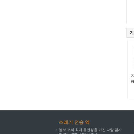
기
2
형
쓰레기 전송 역
볼보 포좌 최대 유연성을 가진 교량 검사