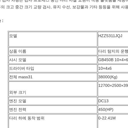
 검사 차량은 검사 프로세스 동안 다리 사찰 요원이 작동 플랫폼을 제공
의 크고 중간 크기 교량 검사, 유지 수선, 보강물과 기타 등등을 위해 사
 :
모델
HZZ5311JQJ
상품 이름
다리 탐지의 운
샤시 모델
GB450B 10×4×
드라이버 타입
10×4x6
전체 mass31
38000(Kg)
12700×2500×3
외부 크기
엔진 모델
DC13
엔진 전력
450(HP)
다리 하에 동작 범위
0-22.41M