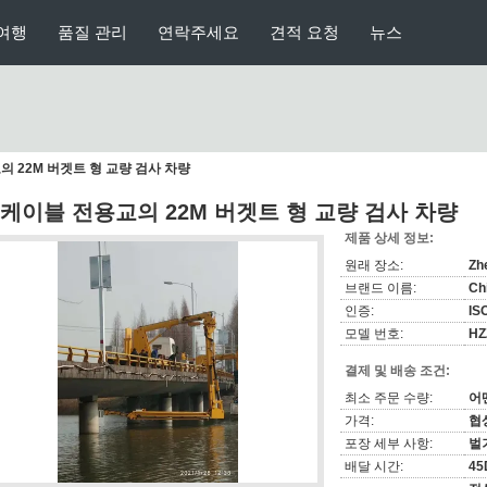
여행
품질 관리
연락주세요
견적 요청
뉴스
의 22M 버겟트 형 교량 검사 차량
 케이블 전용교의 22M 버겟트 형 교량 검사 차량
제품 상세 정보:
원래 장소:
Zh
브랜드 이름:
Ch
인증:
IS
모델 번호:
HZ
결제 및 배송 조건:
최소 주문 수량:
어
가격:
협
포장 세부 사항:
벌
배달 시간:
45