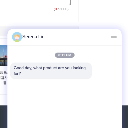
(
0
/ 3000)
Serena Liu
8:11 PM
Good day, what product are you looking 
풍 6x4 버겟트 형 교량
유압 구동 VOLVO 8 × 4
for?
점검차, 교량 검사 플랫
로 고효율 22m 교량 액
폼 16m 270HP
세스 장비 검사 트럭
견적 요청