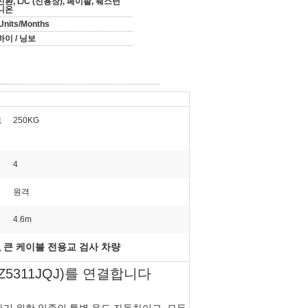
환, L/C (신용장), 페이팔, 웨스턴
니온
Units/Months
하이 / 닝보
로
250KG
4
원격
4.6m
큰 케이블 전용교 검사 차량
,
Z5311JQJ)를 연결합니다