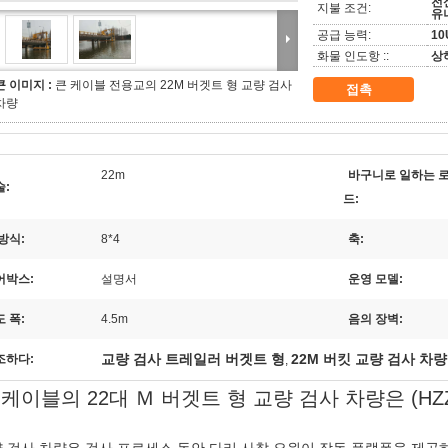
전신
지불 조건:
유
공급 능력:
10
화물 인도항 ::
상
큰 이미지 :
큰 케이블 전용교의 22M 버겟트 형 교량 검사
접촉
차량
22m
바구니로 일하는 
술:
드:
방식:
8*4
축:
어박스:
설명서
운영 모델:
 폭:
4.5m
음의 장벽:
교량 검사 트레일러 버겟트 형
22M 버킷 교량 검사 차량
조하다:
,
 케이블의 22대 Ｍ 버겟트 형 교량 검사 차량은 (HZ