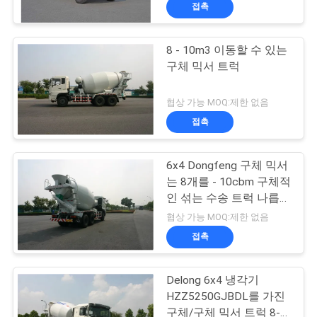
하
접촉
여
8 - 10m3 이동할 수 있는
구체 믹서 트럭
공
장
협상 가능 MOQ:제한 없음
접촉
여
행
6x4 Dongfeng 구체 믹서
는 8개를 - 10cbm 구체적
인 섞는 수송 트럭 나릅니
품
다
협상 가능 MOQ:제한 없음
질
접촉
관
Delong 6x4 냉각기
리
HZZ5250GJBDL를 가진
구체/구체 믹서 트럭 8-