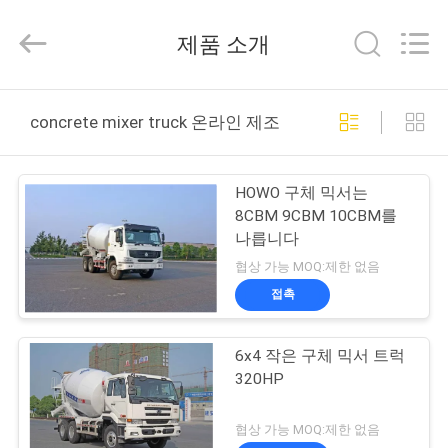
급
자.
제품 소개
Copyright
©
2013
-
2026
집
HANGZHOU
SPECIAL
concrete mixer truck 온라인 제조
PURPOSE
VEHICLE
CO.,LTD.
제
All
Rights
HOWO 구체 믹서는
Reserved.
품
8CBM 9CBM 10CBM를
나릅니다
협상 가능 MOQ:제한 없음
우
접촉
리
6x4 작은 구체 믹서 트럭
에
320HP
대
협상 가능 MOQ:제한 없음