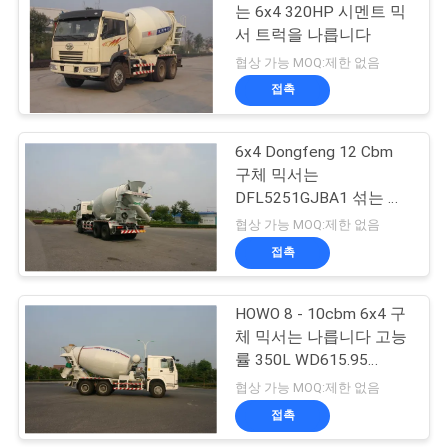
문
는 6x4 320HP 시멘트 믹
서 트럭을 나릅니다
을
협상 가능 MOQ:제한 없음
요
접촉
구
6x4 Dongfeng 12 Cbm
하
구체 믹서는
DFL5251GJBA1 섞는 트
세
럭을 나릅니다
협상 가능 MOQ:제한 없음
요
접촉
HOWO 8 - 10cbm 6x4 구
사
체 믹서는 나릅니다 고능
이
률 350L WD615.95
(336HP)를
협상 가능 MOQ:제한 없음
트
접촉
맵