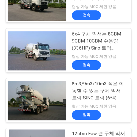
10cbm
협상 가능 MOQ:제한 없음
연
접촉
락
6x4 구체 믹서는 8CBM
주
9CBM 10CBM 수용량
세
(336HP) Sino 트럭
HOWO를 나릅니다
협상 가능 MOQ:제한 없음
요
접촉
뉴
8m3/9m3/10m3 작은 이
동할 수 있는 구체 믹서
스
트럭 SINO 트럭 (6*4)
협상 가능 MOQ:제한 없음
인
접촉
용
12cbm Faw 큰 구체 믹서