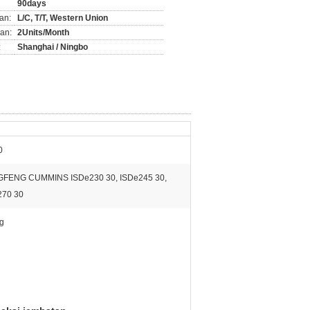
90days
an:
L/C, T/T, Western Union
an:
2Units/Month
:
Shanghai / Ningbo
0
FENG CUMMINS ISDe230 30, ISDe245 30,
270 30
g