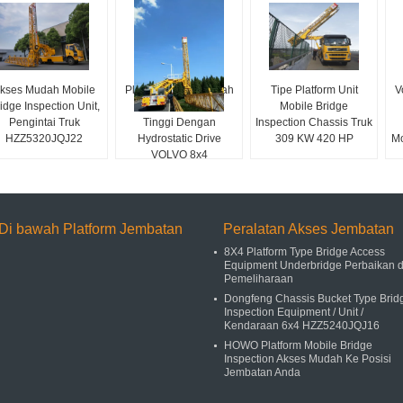
kses Mudah Mobile
Platform Akses Bawah
Tipe Platform Unit
V
idge Inspection Unit,
Jembatan Efisien
Mobile Bridge
Pengintai Truk
Tinggi Dengan
Inspection Chassis Truk
HZZ5320JQJ22
Hydrostatic Drive
309 KW 420 HP
Mo
VOLVO 8x4
Di bawah Platform Jembatan
Peralatan Akses Jembatan
8X4 Platform Type Bridge Access
Equipment Underbridge Perbaikan 
Pemeliharaan
Dongfeng Chassis Bucket Type Brid
Inspection Equipment / Unit /
Kendaraan 6x4 HZZ5240JQJ16
HOWO Platform Mobile Bridge
Inspection Akses Mudah Ke Posisi
Jembatan Anda