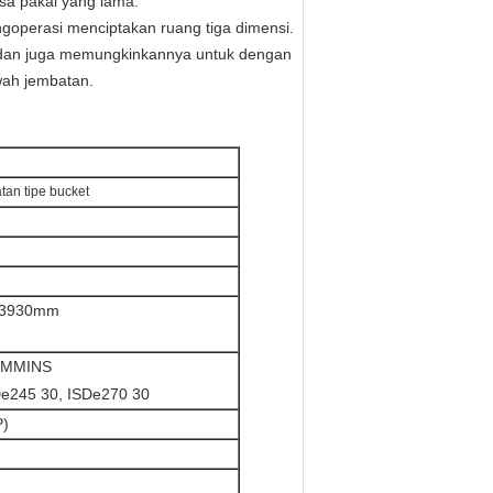
sa pakai yang lama.
goperasi menciptakan ruang tiga dimensi.
 dan juga memungkinkannya untuk dengan
wah jembatan.
tan tipe bucket
× 3930mm
MMINS
De245 30, ISDe270 30
P)