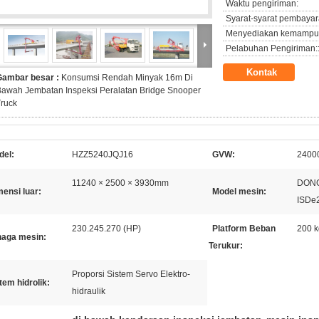
Waktu pengiriman:
Syarat-syarat pembayar
Menyediakan kemampu
Pelabuhan Pengiriman:
Kontak
Gambar besar :
Konsumsi Rendah Minyak 16m Di
awah Jembatan Inspeksi Peralatan Bridge Snooper
ruck
del:
HZZ5240JQJ16
GVW:
2400
11240 × 2500 × 3930mm
DONG
ensi luar:
Model mesin:
ISDe
230.245.270 (HP)
Platform Beban
200 k
naga mesin:
Terukur:
Proporsi Sistem Servo Elektro-
tem hidrolik:
hidraulik