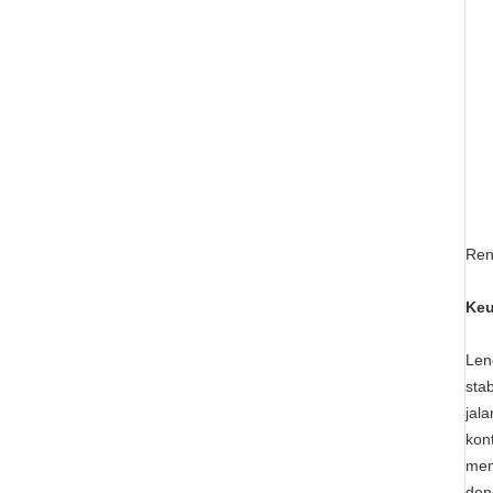
Ren
Keu
Len
sta
jal
kon
mem
den