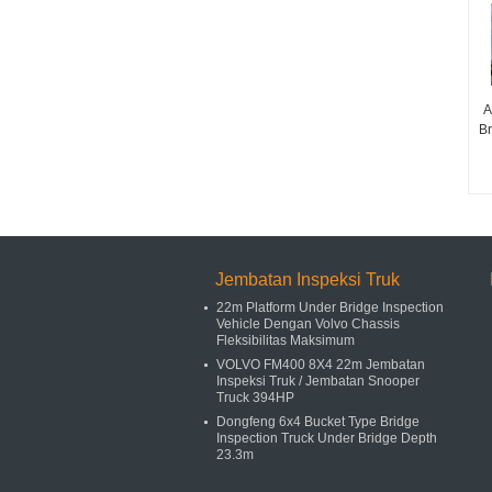
A
Br
Jembatan Inspeksi Truk
22m Platform Under Bridge Inspection
Vehicle Dengan Volvo Chassis
Fleksibilitas Maksimum
VOLVO FM400 8X4 22m Jembatan
Inspeksi Truk / Jembatan Snooper
Truck 394HP
Dongfeng 6x4 Bucket Type Bridge
Inspection Truck Under Bridge Depth
23.3m