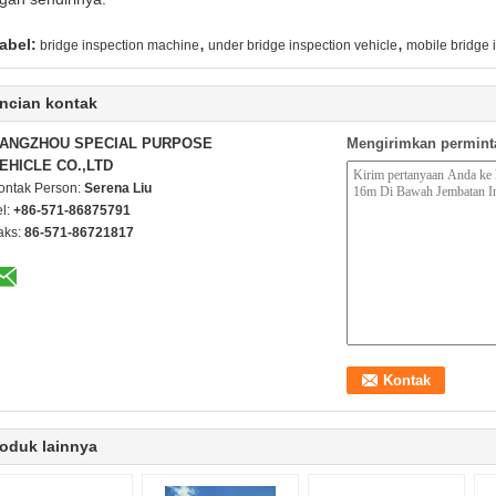
,
,
abel:
bridge inspection machine
under bridge inspection vehicle
mobile bridge 
ncian kontak
ANGZHOU SPECIAL PURPOSE
Mengirimkan permint
EHICLE CO.,LTD
ontak Person:
Serena Liu
el:
+86-571-86875791
aks:
86-571-86721817
oduk lainnya