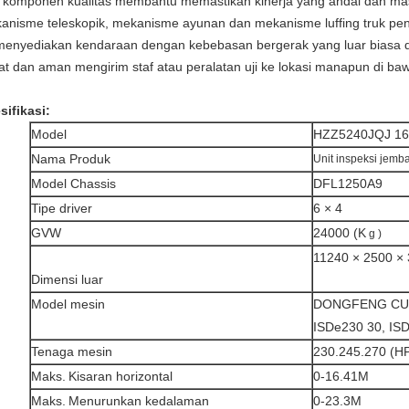
 komponen kualitas membantu memastikan kinerja yang andal dan ma
anisme teleskopik, mekanisme ayunan dan mekanisme luffing truk pen
 menyediakan kendaraan dengan kebebasan bergerak yang luar biasa
at dan aman mengirim staf atau peralatan uji ke lokasi manapun di ba
sifikasi:
Model
HZZ5240JQJ 16
Nama Produk
Unit inspeksi jemba
Model Chassis
DFL1250A9
Tipe driver
6 × 4
GVW
24000 (K
g
)
11240 × 2500 
Dimensi luar
Model mesin
DONGFENG CU
ISDe230 30, IS
Tenaga mesin
230.245.270 (H
Maks.
Kisaran horizontal
0-16.41M
Maks.
Menurunkan kedalaman
0-23.3M