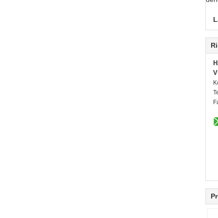
L
Ri
H
V
K
T
F
Pr