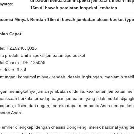
di bawah kendaraan inspeksi jembatan
mesin insp
,
nyoroti:
16m di bawah peralatan inspeksi jembatan
sumsi Minyak Rendah 16m di bawah jembatan akses bucket type 
cian Cepat:
el: HZZ5240JQJ16
a produk: Unit inspeksi jembatan tipe bucket
el Chassis: DFL1250A9
s driver: 6 × 4
ntungan: konsumsi minyak rendah, desain lingkungan, menjamin stabili
gan meningkatnya jumlah jembatan di dunia, keamanan jembatan menja
eriksaan berkala terhadap bagian jembatan, yang tidak mudah dijangk
baguna, efisien dan ringan, mereka dapat membantu Anda dengan keb
batan Anda.
e ember dilengkapi dengan chassis DongFeng, merek nasional yang ter