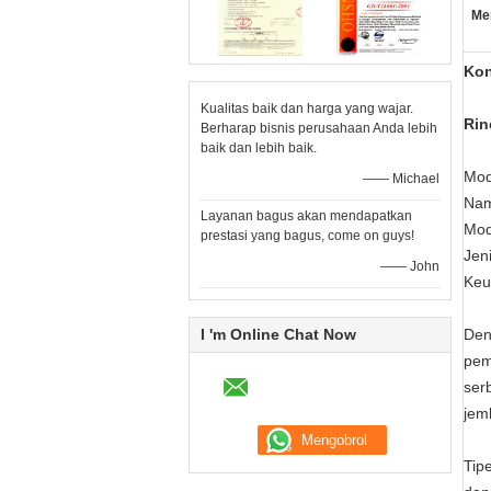
Me
Kon
Kualitas baik dan harga yang wajar.
Rin
Berharap bisnis perusahaan Anda lebih
baik dan lebih baik.
Mod
—— Michael
Nam
Layanan bagus akan mendapatkan
Mod
prestasi yang bagus, come on guys!
Jeni
—— John
Keu
I 'm Online Chat Now
Den
pem
ser
jem
Tip