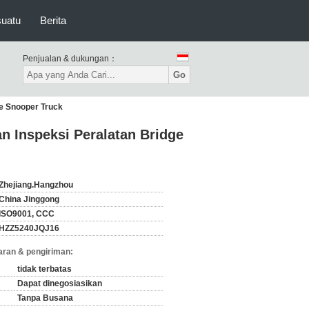
suatu
Berita
Penjualan & dukungan：
Go
e Snooper Truck
 Inspeksi Peralatan Bridge
Zhejiang.Hangzhou
China Jinggong
ISO9001, CCC
HZZ5240JQJ16
ran & pengiriman:
tidak terbatas
Dapat dinegosiasikan
Tanpa Busana