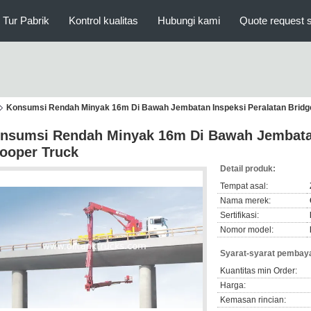
Tur Pabrik
Kontrol kualitas
Hubungi kami
Quote request 
Konsumsi Rendah Minyak 16m Di Bawah Jembatan Inspeksi Peralatan Bridg
nsumsi Rendah Minyak 16m Di Bawah Jembatan
ooper Truck
Detail produk:
Tempat asal:
Nama merek:
Sertifikasi:
Nomor model:
Syarat-syarat pembaya
Kuantitas min Order:
Harga:
Kemasan rincian: