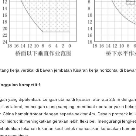
tang kerja vertikal di bawah jembatan Kisaran kerja horizontal di baw
nggulan kompetitif:
gan yang dipatenkan: Lengan utama di kisaran rata-rata 2,5 m denga
bilitas lateral, mencegah ujung samping, membuat operator yakin bek
an China hampir trotoar dengan sepeda sekitar 4m.
Desain protrack ini
trol hidrucrik meningkatkan gerakan lebih fleksibel, mengurangi lengke
butuhkan tekanan tekanan kecil untuk memastikan kerusakan hampir 
gan sendirinya.