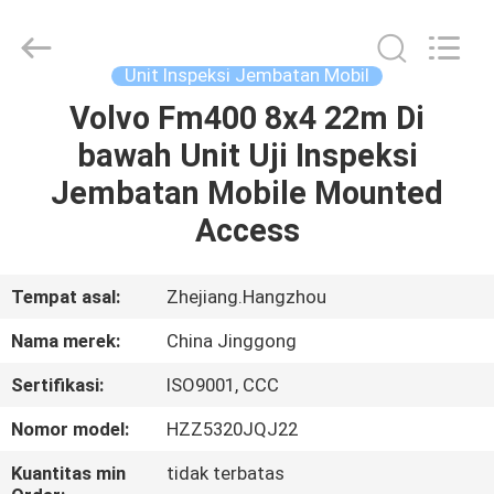
HANGZHOU
SPECIAL
PURPOSE
VEHICLE
CO.,LTD.
Unit Inspeksi Jembatan Mobil
All
Rights
Volvo Fm400 8x4 22m Di
RUMAH
Reserved.
bawah Unit Uji Inspeksi
PRODUK
Jembatan Mobile Mounted
Access
TENTANG
KAMI
Tempat asal:
Zhejiang.Hangzhou
Nama merek:
China Jinggong
TUR
Sertifikasi:
ISO9001, CCC
PABRIK
Nomor model:
HZZ5320JQJ22
KONTROL
Kuantitas min
tidak terbatas