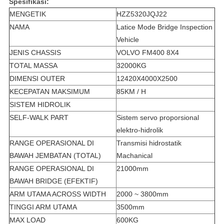
Spesifikasi:
MENGETIK
HZZ5320JQJ22
NAMA
Latice Mode Bridge Inspection
Vehicle
JENIS CHASSIS
VOLVO FM400 8X4
TOTAL MASSA
32000KG
DIMENSI OUTER
12420X4000X2500
KECEPATAN MAKSIMUM
85KM / H
SISTEM HIDROLIK
SELF-WALK PART
Sistem servo proporsional
elektro-hidrolik
RANGE OPERASIONAL DI
Transmisi hidrostatik
BAWAH JEMBATAN (TOTAL)
Machanical
RANGE OPERASIONAL DI
21000mm
BAWAH BRIDGE (EFEKTIF)
ARM UTAMA ACROSS WIDTH
2000 ~ 3800mm
TINGGI ARM UTAMA
3500mm
MAX LOAD
600KG