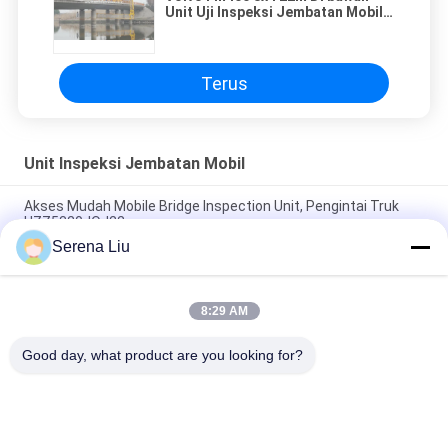
Unit Uji Inspeksi Jembatan Mobile
Mounted Access
Terus
Unit Inspeksi Jembatan Mobil
Akses Mudah Mobile Bridge Inspection Unit, Pengintai Truk
HZZ5320JQJ22
Serena Liu
Platform Akses Bawah Jembatan Efisien Tinggi Dengan
Hydrostatic Drive VOLVO 8x4
8:29 AM
Tipe Platform Unit Mobile Bridge Inspection Chassis Truk 309
KW 420 HP
Good day, what product are you looking for?
Bad Request
Semua