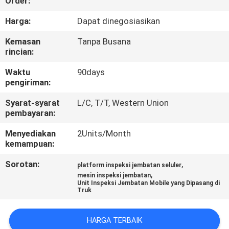
Order:
KUALITAS
Harga:
Dapat dinegosiasikan
HUBUNGI
Kemasan
Tanpa Busana
rincian:
KAMI
Waktu
90days
pengiriman:
BERITA
Syarat-syarat
L/C, T/T, Western Union
pembayaran:
PERMINTAAN
Menyediakan
2Units/Month
PENAWARAN
kemampuan:
Sorotan:
,
platform inspeksi jembatan seluler
SITEMAP
,
mesin inspeksi jembatan
Unit Inspeksi Jembatan Mobile yang Dipasang di
Truk
KEBIJAKAN
PRIVASI
HARGA TERBAIK