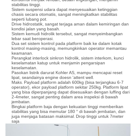
stabilitas tinggi.
Sistem suspensi udara dapat menyesuaikan ketinggian
chasis secara otomatis, sangat meningkatkan stabilitas
seperti lubang pot.
Drive hidrostatik, sangat terjaga aman dalam kemiringan dan
kondisi jalan yang basah.
Sistem kemudi hidrolik tersebut, sangat menyeimbangkan
lebar saat beroperasi.
Dua set sistem kontrol pada platform baik ke dalam kotak
kontrol masing-masing, memungkinkan operator memantau
keamanan.
Perangkat interlock sinkron hidrolik, sistem interkom, kunci
keselamatan katup untuk menjamin pengarsipan
keselamatan.
Pasokan listrik darurat Kohler AS, mampu mencapai reset
lipat, seandainya engine doesn 'attent well.
Maks.
Payload platform adalah 600kg (bisa terjangkau 6-7
operator), ekor payload platform sekitar 250kg.
Platform lipat
yang bisa diperpanjang dapat disesuaikan dengan luffing dari
2-4meter, sangat penting dalam area inspeksi di bawah
jembatan.
Bingkai platform baja dengan kekuatan tinggi memberikan
stabilitas yang bisa memutar 180 ° di bawah jembatan, dan
juga menjaga batasan maksimal.
Drop tinggi untuk 7meter
saja