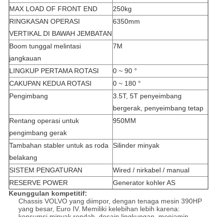
MAX LOAD OF FRONT END
250kg
RINGKASAN OPERASI
6350mm
VERTIKAL DI BAWAH JEMBATAN
Boom tunggal melintasi
7M
jangkauan
LINGKUP PERTAMA ROTASI
0 ~ 90 °
CAKUPAN KEDUA ROTASI
0 ~ 180 °
Pengimbang
3.5T, 5T penyeimbang
bergerak, penyeimbang tetap
Rentang operasi untuk
950MM
pengimbang gerak
Tambahan stabler untuk as roda
Silinder minyak
belakang
SISTEM PENGATURAN
Wired / nirkabel / manual
RESERVE POWER
Generator kohler AS
Keunggulan kompetitif:
Chassis VOLVO yang diimpor, dengan tenaga mesin 390HP
yang besar, Euro IV.
Memiliki kelebihan lebih karena:
konsumsi minyak rendah, desain lingkungan, menjamin