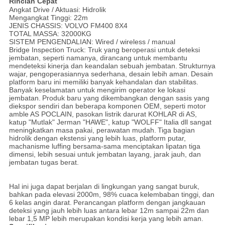
Rincian Cepat
Angkat Drive / Aktuasi: Hidrolik
Mengangkat Tinggi: 22m
JENIS CHASSIS: VOLVO FM400 8X4
TOTAL MASSA: 32000KG
SISTEM PENGENDALIAN: Wired / wireless / manual
Bridge Inspection Truck: Truk yang beroperasi untuk deteksi
jembatan, seperti namanya, dirancang untuk membantu
mendeteksi kinerja dan keandalan sebuah jembatan.
Strukturnya
wajar, pengoperasiannya sederhana, desain lebih aman.
Desain
platform baru ini memiliki banyak kehandalan dan stabilitas.
Banyak keselamatan untuk mengirim operator ke lokasi
jembatan.
Produk baru yang dikembangkan dengan sasis yang
diekspor sendiri dan beberapa komponen OEM, seperti motor
amble AS POCLAIN, pasokan listrik darurat KOHLAR di AS,
katup "Mutlak" Jerman "HAWE", katup "WOLFF" Italia dll sangat
meningkatkan masa pakai, perawatan mudah.
Tiga bagian
hidrolik dengan ekstensi yang lebih luas, platform putar,
machanisme luffing bersama-sama menciptakan lipatan tiga
dimensi, lebih sesuai untuk jembatan layang, jarak jauh, dan
jembatan tugas berat.
Hal ini juga dapat berjalan di lingkungan yang sangat buruk,
bahkan pada elevasi 2000m, 98% cuaca kelembaban tinggi, dan
6 kelas angin darat.
Perancangan platform dengan jangkauan
deteksi yang jauh lebih luas antara lebar 12m sampai 22m dan
lebar 1,5 MP lebih merupakan kondisi kerja yang lebih aman.