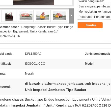
Waktu pengiriman:
Syarat-syarat pembayar
Menyediakan kemampu
Pelabuhan Pengiriman:
Kontak
Gambar besar :
Dongfeng Chassis Bucket Type Bridge
nspection Equipment / Unit / Kendaraan 6x4
HZZ5240JQJ16
el sasis:
DFL1250A9
Jenis pengemudi:
tifikasi:
ISO9001, CCC
Model:
rna:
Merah
di bawah platform akses jembatan
truk inspeksi j
,
nyoroti:
Unit Inspeksi Jembatan Tipe Bucket
gfeng chassis Bucket type Bridge Inspection Equipment / Unit / Veh
alatan Inspeksi Jembatan / Unit / Kendaraan 6x4 HZZ5240JQJ16