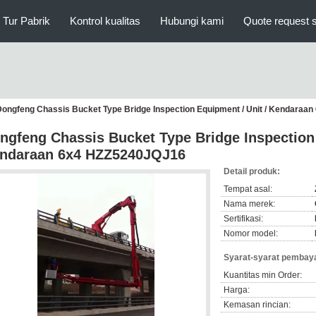
Tur Pabrik
Kontrol kualitas
Hubungi kami
Quote request 
Dongfeng Chassis Bucket Type Bridge Inspection Equipment / Unit / Kendara
ngfeng Chassis Bucket Type Bridge Inspection 
ndaraan 6x4 HZZ5240JQJ16
Detail produk:
Tempat asal:
Nama merek:
Sertifikasi:
Nomor model:
Syarat-syarat pembaya
Kuantitas min Order:
Harga:
Kemasan rincian: