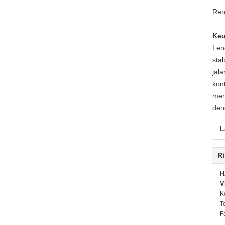
Ren
Keu
Len
sta
jal
kon
mem
den
L
Ri
H
V
K
T
F