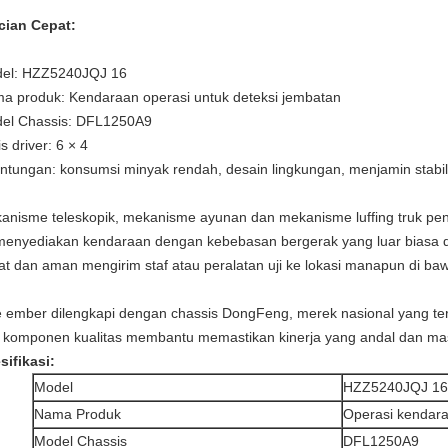
cian Cepat:
el: HZZ5240JQJ 16
a produk: Kendaraan operasi untuk deteksi jembatan
el Chassis: DFL1250A9
s driver: 6 × 4
ntungan: konsumsi minyak rendah, desain lingkungan, menjamin stabilit
anisme teleskopik, mekanisme ayunan dan mekanisme luffing truk pen
 menyediakan kendaraan dengan kebebasan bergerak yang luar biasa
at dan aman mengirim staf atau peralatan uji ke lokasi manapun di ba
e ember dilengkapi dengan chassis DongFeng, merek nasional yang ter
 komponen kualitas membantu memastikan kinerja yang andal dan ma
sifikasi:
Model
HZZ5240JQJ 16
Nama Produk
Operasi kendara
Model Chassis
DFL1250A9