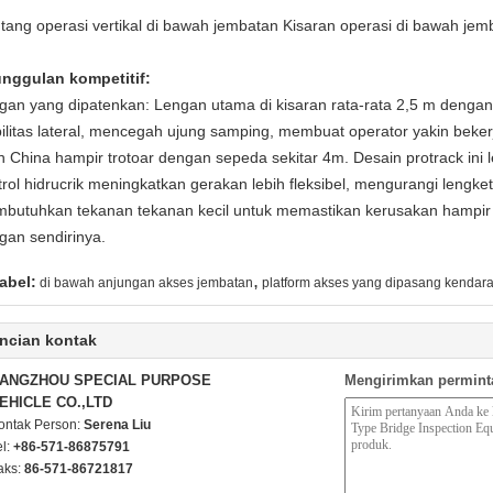
tang operasi vertikal di bawah jembatan Kisaran operasi di bawah jem
nggulan kompetitif:
gan yang dipatenkan: Lengan utama di kisaran rata-rata 2,5 m denga
bilitas lateral, mencegah ujung samping, membuat operator yakin bek
an China hampir trotoar dengan sepeda sekitar 4m.
Desain protrack ini
trol hidrucrik meningkatkan gerakan lebih fleksibel, mengurangi lengke
butuhkan tekanan tekanan kecil untuk memastikan kerusakan hampir 
gan sendirinya.
,
abel:
di bawah anjungan akses jembatan
platform akses yang dipasang kendar
ncian kontak
ANGZHOU SPECIAL PURPOSE
Mengirimkan permint
EHICLE CO.,LTD
ontak Person:
Serena Liu
el:
+86-571-86875791
aks:
86-571-86721817