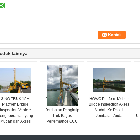
oduk lainnya
SINO TRUK 15M
Tahan Lama Warna
HOWO Platform Mobile
Platfrom Bridge
Kuning Ringan
Bridge Inspection Akses
Inspection Vehicle
Jembatan Pengintip
Mudah Ke Posisi
engoperasian yang
Truk Bagus
Jembatan Anda
Un
Mudah dan Akses
Perfermance CCC
Mudah
Lulus