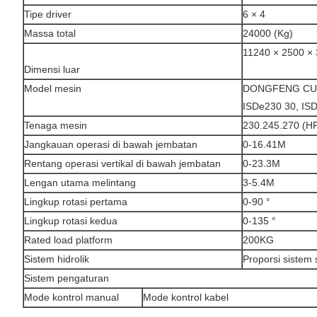
Tipe driver
6 × 4
Massa total
24000 (Kg)
11240 × 2500 
Dimensi luar
Model mesin
DONGFENG CU
ISDe230 30, IS
Tenaga mesin
230.245.270 (H
Jangkauan operasi di bawah jembatan
0-16.41M
Rentang operasi vertikal di bawah jembatan
0-23.3M
Lengan utama melintang
3-5.4M
Lingkup rotasi pertama
0-90 °
Lingkup rotasi kedua
0-135 °
Rated load platform
200KG
Sistem hidrolik
Proporsi sistem s
Sistem pengaturan
Mode kontrol manual
Mode kontrol kabel