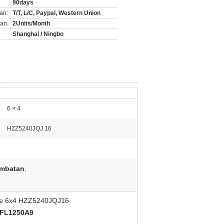
90days
an:
T/T, L/C, Paypal, Western Union
an:
2Units/Month
:
Shanghai / Ningbo
6 × 4
HZZ5240JQJ 16
embatan
,
icle 6x4 HZZ5240JQJ16
 DFL1250A9