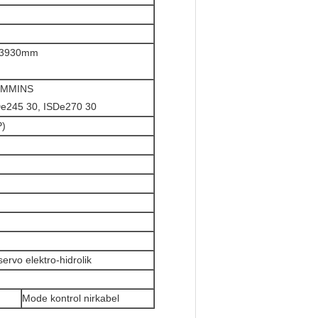
× 3930mm
MMINS
De245 30, ISDe270 30
P)
ervo elektro-hidrolik
Mode kontrol nirkabel