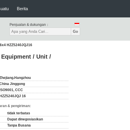
suatu
Berita
Penjualan & dukungan：
Go
an 6x4 HZZ5240JQJ16
Equipment / Unit /
Zhejiang.Hangzhou
China Jinggong
ISO9001, CCC
HZZ5240JQJ 16
ran & pengiriman:
tidak terbatas
Dapat dinegosiasikan
Tanpa Busana