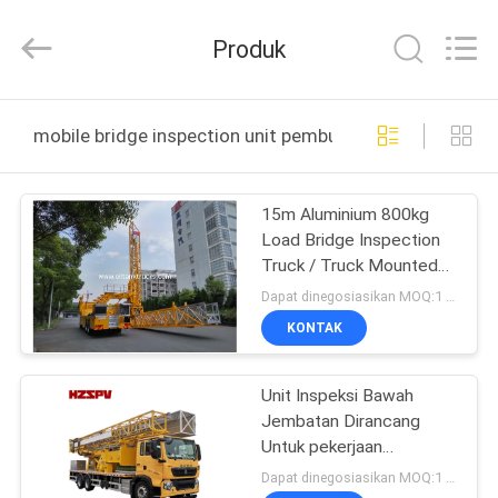
HANGZHOU
SPECIAL
PURPOSE
Produk
VEHICLE
CO.,LTD.
All
Rights
RUMAH
Reserved.
mobile bridge inspection unit pembuatan online
PRODUK
15m Aluminium 800kg
Load Bridge Inspection
TENTANG
Truck / Truck Mounted
KAMI
Access Platform
Dapat dinegosiasikan MOQ:1 Set
KONTAK
TUR
Unit Inspeksi Bawah
PABRIK
Jembatan Dirancang
Untuk pekerjaan
KONTROL
pemeliharaan dan
Dapat dinegosiasikan MOQ:1 set