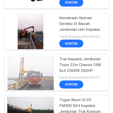
perbaikan jembatan
KUALITAS
KONTAK
Kendaraan Operasi
HUBUNGI
Deteksi Di Bawah
KAMI
Jembatan Unit Inspeksi
Dongfeng 6x4 16m
Dapat dinegosiasikan MOQ:tidak terbatas
BERITA
KONTAK
PERMINTAAN
Truk Inspeksi Jembatan
Truss 22m Chassis FAW
PENAWARAN
8x4 206KW 280HP
Dapat dinegosiasikan MOQ:1 Set
SITEMAP
KONTAK
KEBIJAKAN
Tugas Berat OLVO
FM400 8X4 Inspeksi
PRIVASI
Jembatan Truk Konsumsi