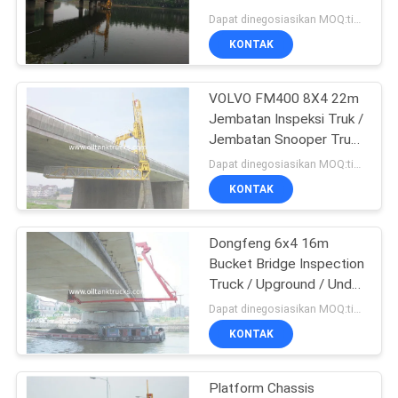
Minyak Rendah
Dapat dinegosiasikan MOQ:tidak terbatas
KONTAK
VOLVO FM400 8X4 22m
Jembatan Inspeksi Truk /
Jembatan Snooper Truck
394HP
Dapat dinegosiasikan MOQ:tidak terbatas
KONTAK
Dongfeng 6x4 16m
Bucket Bridge Inspection
Truck / Upground / Under
Bridge Inspection
Dapat dinegosiasikan MOQ:tidak terbatas
Equipment
KONTAK
Platform Chassis