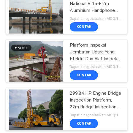
National V 15 + 2m
Aluminium Handphone
untuk Jembatan
Dapat dinegosiasikan MOQ:1 Set
KONTAK
Platform Inspeksi
Jembatan Udara Yang
Efektif Dan Alat Inspeksi
Jembatan
Dapat dinegosiasikan MOQ:1 Set
KONTAK
299.84 HP Engine Bridge
Inspection Platform,
22m Bridge Inspection
Truck
Dapat dinegosiasikan MOQ:1
KONTAK