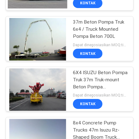
360HP
KUALITAS
KONTAK
37m Beton Pompa Truk
HUBUNGI
6x4 / Truck Mounted
KAMI
Pompa Beton 700L
Dapat dinegosiasikan MOQ:tidak terbatas
BERITA
KONTAK
PERMINTAAN
6X4 ISUZU Beton Pompa
Truk 37m Truk-mount
PENAWARAN
Beton Pompa
Pengiriman
Dapat dinegosiasikan MOQ:tidak terbatas
SITEMAP
KONTAK
KEBIJAKAN
8x4 Concrete Pump
Trucks 47m Isuzu Rz-
PRIVASI
Shaped Boom Truck