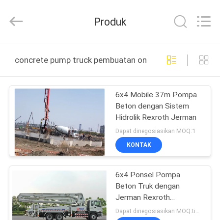
HANGZHOU
SPECIAL
PURPOSE
Produk
VEHICLE
CO.,LTD.
All
Rights
RUMAH
Reserved.
concrete pump truck pembuatan online
PRODUK
6x4 Mobile 37m Pompa
Beton dengan Sistem
TENTANG
Hidrolik Rexroth Jerman
KAMI
Dapat dinegosiasikan MOQ:1
KONTAK
TUR
6x4 Ponsel Pompa
PABRIK
Beton Truk dengan
Jerman Rexroth
KONTROL
Hydraulic Sistem 37m
Dapat dinegosiasikan MOQ:tidak terbatas