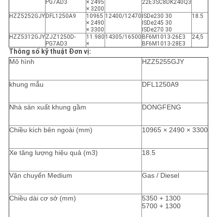
PG7AD3
× 2495
22E3SC8DK240Q3
× 3200
HZZ5252GJY
DFL1250A9
10965
12400/12470
ISDe230 30
18.5
× 2490
ISDe245 30
× 3300
ISDe270 30
HZZ5312GJY
ZJZ1250D-
11.980
14305/16500
BF6M1013-26E3
24,5
PG7AD3
×
BF6M1013-28E3
Thông số kỹ thuật Đơn vị:
Mô hình
HZZ5255GJY
khung mẫu
DFL1250A9
Nhà sản xuất khung gầm
DONGFENG
Chiều kích bên ngoài (mm)
10965 × 2490 × 3300
Xe tăng lượng hiệu quả (m3)
18.5
Vận chuyển Medium
Gas / Diesel
Chiều dài cơ sở (mm)
5350 + 1300
5700 + 1300