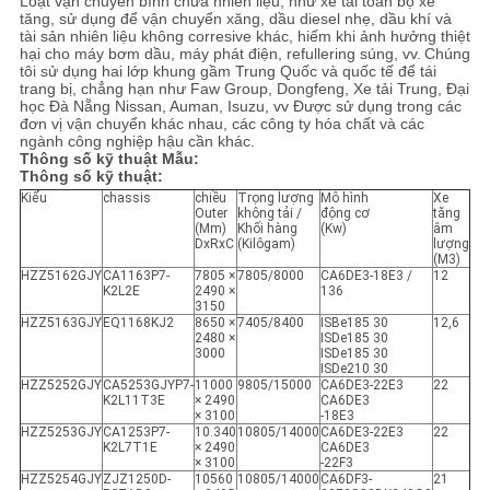
Loạt vận chuyển bình chứa nhiên liệu, như xe tải toàn bộ xe
tăng, sử dụng để vận chuyển xăng, dầu diesel nhẹ, dầu khí và
tài sản nhiên liệu không corresive khác, hiếm khi ảnh hưởng thiệt
hại cho máy bơm dầu, máy phát điện, refullering súng, vv.
Chúng
tôi sử dụng hai lớp khung gầm Trung Quốc và quốc tế để tái
trang bị, chẳng hạn như Faw Group, Dongfeng, Xe tải Trung, Đại
học Đà Nẵng Nissan, Auman, Isuzu, vv Được sử dụng trong các
đơn vị vận chuyển khác nhau, các công ty hóa chất và các
ngành công nghiệp hậu cần khác.
Thông số kỹ thuật Mẫu:
Thông số kỹ thuật:
Kiểu
chassis
chiều
Trọng lượng
Mô hình
Xe
Outer
không tải /
động cơ
tăng
(Mm)
Khối hàng
(Kw)
âm
DxRxC
(Kilôgam)
lượng
(M3)
HZZ5162GJY
CA1163P7-
7805 ×
7805/8000
CA6DE3-18E3 /
12
K2L2E
2490 ×
136
3150
HZZ5163GJY
EQ1168KJ2
8650 ×
7405/8400
ISBe185 30
12,6
2480 ×
ISDe185 30
3000
ISDe185 30
ISDe210 30
HZZ5252GJY
CA5253GJYP7-
11000
9805/15000
CA6DE3-22E3
22
K2L11T3E
× 2490
CA6DE3
× 3100
-18E3
HZZ5253GJY
CA1253P7-
10.340
10805/14000
CA6DE3-22E3
22
K2L7T1E
× 2490
CA6DE3
× 3100
-22F3
HZZ5254GJY
ZJZ1250D-
10560
10805/14000
CA6DF3-
21