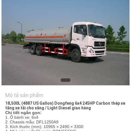
TÔI
TIN
TỨC
YÊU
CẦU
BÁO
GIÁ
Mô tả sản phẩm
SƠ
18,500L (4887 US Gallon) Dongfeng 6x4 245HP Carbon thép xe
ĐỒ
tăng xe tải cho xăng / Light Diesel giao hàng
Chi tiết ngắn gọn:
TRANG
1. Ổ bánh xe: 6x4
2. Chassis mẫu: DFL1250A9
WEB
3. Kích thước (mm): 10965 × 2490 × 3300