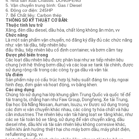
4. Nhà sản xuất Chassis: DONGFENG
5. Vận chuyển trung bình: Gas / Diesel
6. Động cơ điện: 245HP
CHÍNH
7. Bể Chất liệu: Carbon thép
THÔNG SỐ KỸ THUẬT CƠ BẢN:
SÁCH
Thuộc tính lưu trữ
Xăng, đèn dầu diesel, dầu hỏa, chất lỏng không ăn mòn, vv
BẢO
Chức năng
Là một sản phẩm vận chuyển, nó đăng ký đầy đủ các chức năng
MẬT
như: vận tải dầu, tiếp nhiên liệu
đấu thầu, tiếp nhiên liệu cố định container, và bơm cầm tay.
Được phổ biến trong
Các loạt dầu nhiên liệu được phân loại như xe tiếp nhiên liệu
chung (với hệ thống bơm dầu) và các loại xe tank tài chính, được
sử dụng rộng rãi trong các công ty ga dầu và vận tải.
Ưu điểm
Sản phẩm này có cấu trúc hợp lý, hiệu suất đáng tin cậy, ngoại
hình đẹp, đơn giản và hoạt động, vv bằng khen.
Các ứng dụng:
Chúng tôi sử dụng hai lớp khung gầm Trung Quốc và quốc tế để
tái trang bị, chẳng hạn như Faw Group, Dongfeng, Xe tải Trung,
Đại học Đà Nẵng Nissan, Auman, Isuzu, vv Được sử dụng trong
các đơn vị vận chuyển khác nhau, các công ty hóa chất và hậu
cần industries.The nhiên liệu vận tải hàng loạt xe tăng khác, như
các xe tải toàn bộ xe tăng, sử dụng để vận chuyển xăng, dầu
diesel nhẹ, dầu khí và tài sản nhiên liệu không corresive khác,
hiếm khi ảnh hưởng thiệt hại cho máy bơm dầu, máy phát điện,
refullering súng, vv.