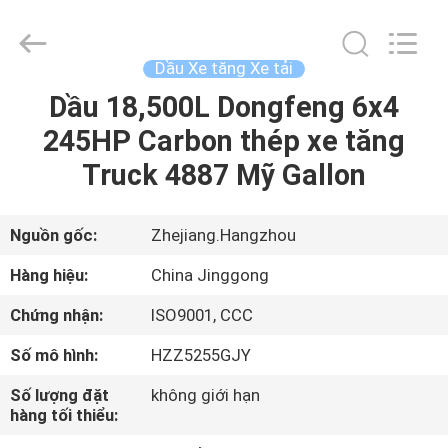
©
2013
-
2026
HANGZHOU
Dầu Xe tăng Xe tải
SPECIAL
PURPOSE
VEHICLE
Dầu 18,500L Dongfeng 6x4
TRANG
CO.,LTD.
All
245HP Carbon thép xe tăng
CHỦ
Rights
Reserved.
Truck 4887 Mỹ Gallon
CÁC
SẢN
Nguồn gốc:
Zhejiang.Hangzhou
PHẨM
Hàng hiệu:
China Jinggong
Chứng nhận:
ISO9001, CCC
VỀ
Số mô hình:
HZZ5255GJY
CHÚNG
Số lượng đặt
không giới hạn
TÔI
hàng tối thiểu: