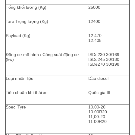
Tổng khối lượng (Kg)
25000
Tare Trọng lượng (Kg)
12400
Payload (Kg)
12.470
12.405
Động cơ mô hình / Công suất động cơ
ISDe230 30/169
(kw)
ISDe245 30/180
ISDe270 30/198
Loại nhiên liệu
Dầu diesel
Tiêu chuẩn khí thải xe
Quốc gia III
Spec.
Tyre
10,00-20
10.00R20
11,00-20
11.00R20