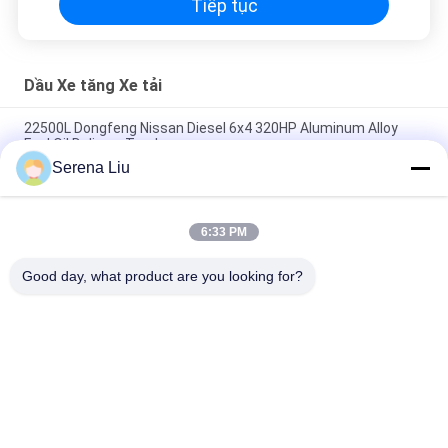
Tiếp tục
Dầu Xe tăng Xe tải
22500L Dongfeng Nissan Diesel 6x4 320HP Aluminum Alloy
Fuel Oil Delivery Truck
Serena Liu
5,944 US Gallon 320HP Aluminum Alloy Oil Tank Truck with 6x4
DongFeng Nissan Diesel Chassis
6:33 PM
Dongfeng 8x4 310HP Carbon thép Dầu thô giao thông vận tải
Xe tải 24500L
Good day, what product are you looking for?
Danh mục phổ biến
Tất cả
các
Bộ Phận Kiểm Tra 
Xe Tải Kiểm Tra Cầu
Cầu Di Động
Nền Tảng Kiểm Tra 
Thiết Bị Kiểm Tra 