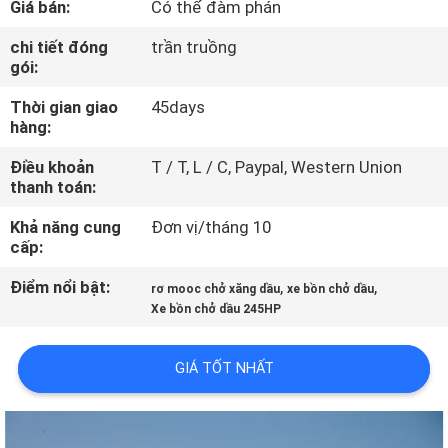
Giá bán:
Có thể đàm phán
THAM
QUAN
chi tiết đóng
trần truồng
gói:
NHÀ
Thời gian giao
45days
MÁY
hàng:
Điều khoản
T / T, L / C, Paypal, Western Union
KIỂM
thanh toán:
SOÁT
Khả năng cung
Đơn vị/tháng 10
CHẤT
cấp:
LƯỢNG
Điểm nổi bật:
,
,
rơ mooc chở xăng dầu
xe bồn chở dầu
Xe bồn chở dầu 245HP
LIÊN
GIÁ TỐT NHẤT
HỆ
CHÚNG