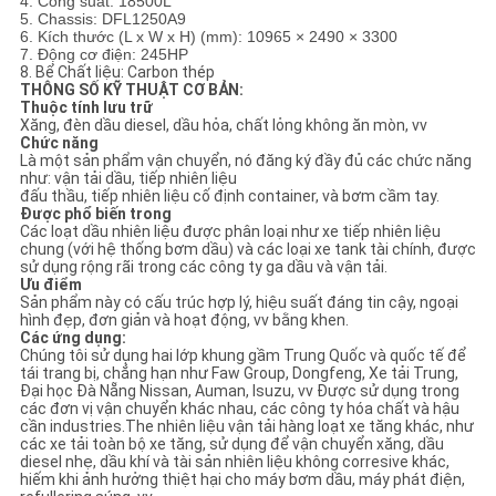
4. Công suất: 18500L
5. Chassis: DFL1250A9
6. Kích thước (L x W x H) (mm): 10965 × 2490 × 3300
CHÍNH
7. Động cơ điện: 245HP
8. Bể Chất liệu: Carbon thép
SÁCH
THÔNG SỐ KỸ THUẬT CƠ BẢN:
Thuộc tính lưu trữ
BẢO
Xăng, đèn dầu diesel, dầu hỏa, chất lỏng không ăn mòn, vv
Chức năng
MẬT
Là một sản phẩm vận chuyển, nó đăng ký đầy đủ các chức năng
như: vận tải dầu, tiếp nhiên liệu
đấu thầu, tiếp nhiên liệu cố định container, và bơm cầm tay.
Được phổ biến trong
Các loạt dầu nhiên liệu được phân loại như xe tiếp nhiên liệu
chung (với hệ thống bơm dầu) và các loại xe tank tài chính, được
sử dụng rộng rãi trong các công ty ga dầu và vận tải.
Ưu điểm
Sản phẩm này có cấu trúc hợp lý, hiệu suất đáng tin cậy, ngoại
hình đẹp, đơn giản và hoạt động, vv bằng khen.
Các ứng dụng:
Chúng tôi sử dụng hai lớp khung gầm Trung Quốc và quốc tế để
tái trang bị, chẳng hạn như Faw Group, Dongfeng, Xe tải Trung,
Đại học Đà Nẵng Nissan, Auman, Isuzu, vv Được sử dụng trong
các đơn vị vận chuyển khác nhau, các công ty hóa chất và hậu
cần industries.The nhiên liệu vận tải hàng loạt xe tăng khác, như
các xe tải toàn bộ xe tăng, sử dụng để vận chuyển xăng, dầu
diesel nhẹ, dầu khí và tài sản nhiên liệu không corresive khác,
hiếm khi ảnh hưởng thiệt hại cho máy bơm dầu, máy phát điện,