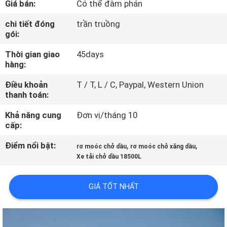
Giá bán:
Có thể đàm phán
THAM
QUAN
chi tiết đóng
trần truồng
gói:
NHÀ
Thời gian giao
45days
MÁY
hàng:
Điều khoản
T / T, L / C, Paypal, Western Union
KIỂM
thanh toán:
SOÁT
Khả năng cung
Đơn vị/tháng 10
CHẤT
cấp:
LƯỢNG
Điểm nổi bật:
,
,
rơ moóc chở dầu
rơ moóc chở xăng dầu
Xe tải chở dầu 18500L
LIÊN
GIÁ TỐT NHẤT
HỆ
CHÚNG