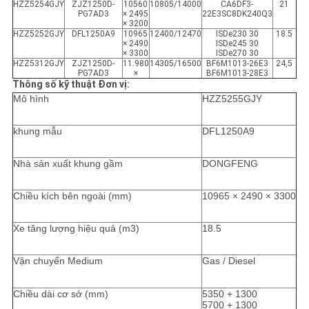
HZZ5254GJY
ZJZ1250D-
10560
10805/14000
CA6DF3-
21
PG7AD3
× 2495
22E3SC8DK240Q3
× 3200
HZZ5252GJY
DFL1250A9
10965
12400/12470
ISDe230 30
18.5
× 2490
ISDe245 30
× 3300
ISDe270 30
HZZ5312GJY
ZJZ1250D-
11.980
14305/16500
BF6M1013-26E3
24,5
PG7AD3
×
BF6M1013-28E3
Thông số kỹ thuật Đơn vị:
Mô hình
HZZ5255GJY
khung mẫu
DFL1250A9
Nhà sản xuất khung gầm
DONGFENG
Chiều kích bên ngoài (mm)
10965 × 2490 × 3300
Xe tăng lượng hiệu quả (m3)
18.5
Vận chuyển Medium
Gas / Diesel
Chiều dài cơ sở (mm)
5350 + 1300
5700 + 1300