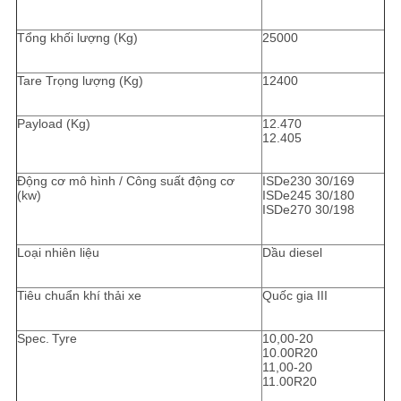
Tổng khối lượng (Kg)
25000
Tare Trọng lượng (Kg)
12400
Payload (Kg)
12.470
12.405
Động cơ mô hình / Công suất động cơ
ISDe230 30/169
(kw)
ISDe245 30/180
ISDe270 30/198
Loại nhiên liệu
Dầu diesel
Tiêu chuẩn khí thải xe
Quốc gia III
Spec.
Tyre
10,00-20
10.00R20
11,00-20
11.00R20