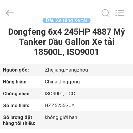
©
2013
-
2026
HANGZHOU
Dầu Xe tăng Xe tải
SPECIAL
PURPOSE
VEHICLE
Dongfeng 6x4 245HP 4887 Mỹ
TRANG
CO.,LTD.
All
Tanker Dầu Gallon Xe tải
CHỦ
Rights
Reserved.
18500L, ISO9001
CÁC
SẢN
Nguồn gốc:
Zhejiang.Hangzhou
PHẨM
Hàng hiệu:
China Jinggong
Chứng nhận:
ISO9001, CCC
VỀ
Số mô hình:
HZZ5255GJY
CHÚNG
Số lượng đặt
không giới hạn
TÔI
hàng tối thiểu: