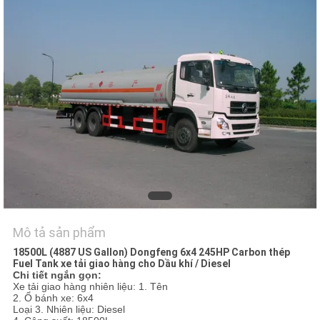
TÔI
TIN
TỨC
YÊU
CẦU
BÁO
GIÁ
Mô tả sản phẩm
SƠ
18500L (4887 US Gallon) Dongfeng 6x4 245HP Carbon thép
ĐỒ
Fuel Tank xe tải giao hàng cho Dầu khí / Diesel
Chi tiết ngắn gọn:
TRANG
Xe tải giao hàng nhiên liệu: 1. Tên
2. Ổ bánh xe: 6x4
WEB
Loại 3. Nhiên liệu: Diesel