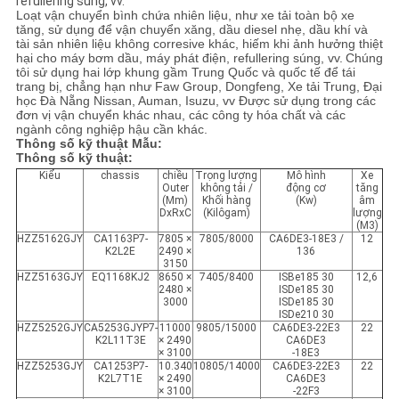
refullering súng, vv.
Loạt vận chuyển bình chứa nhiên liệu, như xe tải toàn bộ xe
tăng, sử dụng để vận chuyển xăng, dầu diesel nhẹ, dầu khí và
tài sản nhiên liệu không corresive khác, hiếm khi ảnh hưởng thiệt
hại cho máy bơm dầu, máy phát điện, refullering súng, vv.
Chúng
tôi sử dụng hai lớp khung gầm Trung Quốc và quốc tế để tái
trang bị, chẳng hạn như Faw Group, Dongfeng, Xe tải Trung, Đại
học Đà Nẵng Nissan, Auman, Isuzu, vv Được sử dụng trong các
đơn vị vận chuyển khác nhau, các công ty hóa chất và các
ngành công nghiệp hậu cần khác.
Thông số kỹ thuật Mẫu:
Thông số kỹ thuật:
Kiểu
chassis
chiều
Trọng lượng
Mô hình
Xe
Outer
không tải /
động cơ
tăng
(Mm)
Khối hàng
(Kw)
âm
DxRxC
(Kilôgam)
lượng
(M3)
HZZ5162GJY
CA1163P7-
7805 ×
7805/8000
CA6DE3-18E3 /
12
K2L2E
2490 ×
136
3150
HZZ5163GJY
EQ1168KJ2
8650 ×
7405/8400
ISBe185 30
12,6
2480 ×
ISDe185 30
3000
ISDe185 30
ISDe210 30
HZZ5252GJY
CA5253GJYP7-
11000
9805/15000
CA6DE3-22E3
22
K2L11T3E
× 2490
CA6DE3
× 3100
-18E3
HZZ5253GJY
CA1253P7-
10.340
10805/14000
CA6DE3-22E3
22
K2L7T1E
× 2490
CA6DE3
× 3100
-22F3