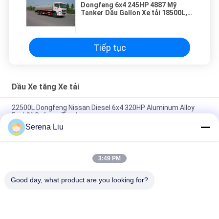
Dongfeng 6x4 245HP 4887 Mỹ
Tanker Dầu Gallon Xe tải 18500L,
ISO9001
Tiếp tục
Dầu Xe tăng Xe tải
22500L Dongfeng Nissan Diesel 6x4 320HP Aluminum Alloy
Fuel Oil Delivery Truck
Serena Liu
5,944 US Gallon 320HP Aluminum Alloy Oil Tank Truck with 6x4
DongFeng Nissan Diesel Chassis
3:49 PM
Dongfeng 8x4 310HP Carbon thép Dầu thô giao thông vận tải
Xe tải 24500L
Good day, what product are you looking for?
Danh mục phổ biến
Tất cả
các