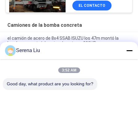
EL CONTACTO
Camiones de la bomba concreta
el camión de acero de 8x4 SSAB ISUZU los 47m montó la
bomba concreta/el equipo de entrega 390HP
Serena Liu
camión móvil de la bomba concreta 6x4 con el sistema
hydráulico los 37m 360HP de Alemania Rexroth
3:52 AM
El Portable 47 mide el camión concreto de la bomba de
entrega de 8x4 390HP montado
Good day, what product are you looking for?
Categorías Populares
Todos
Unidad Móvil De La 
Camión De La 
Inspección Del 
Inspección Del 
Puente
Puente
Plataforma De La 
Equipo De La 