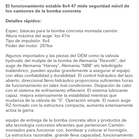
El funcionamiento estable 8x4 47 mide seguridad móvil de
los camiones de la bomba concreta
Detalles rápidos:
Espec. básicas para la bomba concreta montada camión:
Altura máxima del auge: los 47m
Tipo de impulsión: 8x4
Poder del motor: 287kw
Algunos importados y las piezas del OEM como la válvula
hydrualic del mutiple de la bomba de Alemania “Rexroth”, del
auge de Alemania “Harvey”, Alemania “NBB” etc teledirigido
inalámbrico, pueden ayudar grandemente a asegurar el equipo
con altas confiabilidad y durabilidad. El control hidráulico del lazo
abierto, direccional lleno-hidráulico proporciona suficientes horas
de funcionamiento en tales mal-condiciones. Disipación de calor
con el sistema de enfriamiento effiecient. El sistema lubricante
capaz, mejora extensamente la estabilidad mientras que
mudanza de la válvula de “S”. Operación simple. El nuevo auge
RZ-formado con la estructura compacta, aumenta extensamente
actúa la gama.
equipo de entrega de la bomba concreta altos y productos de
alta tecnología concretos eficientes que pertenecen Camión-
montados para funcionar con, bombear y colocar el hormigón.
La estructura razonable, grande lleva capacidad, funcionamiento