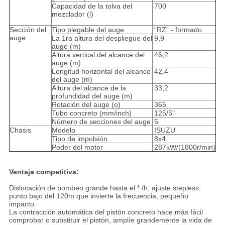
Capacidad de la tolva del
700
mezclador (l)
Sección del
Tipo plegable del auge
“RZ” - formado
auge
La 1ra altura del despliegue del
9,9
auge (m)
Altura vertical del alcance del
46,2
auge (m)
Longitud horizontal del alcance
42,4
del auge (m)
Altura del alcance de la
33,2
profundidad del auge (m)
Rotación del auge (o)
365
Tubo concreto (mm/inch)
125/5"
Número de secciones del auge
5
Chasis
Modelo
ISUZU
Tipo de impulsión
8x4
Poder del motor
287kW/(1800r/min)
Ventaja competitiva:
Dislocación de bombeo grande hasta el ³ /h, ajuste stepless,
punto bajo del 120m que invierte la frecuencia, pequeño
impacto.
La contracción automática del pistón concreto hace más fácil
comprobar o substituir el pistón, amplíe grandemente la vida de