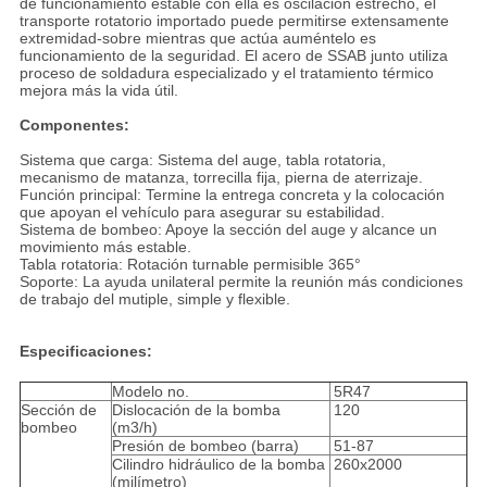
de funcionamiento estable con ella es oscilación estrecho, el
transporte rotatorio importado puede permitirse extensamente
extremidad-sobre mientras que actúa auméntelo es
funcionamiento de la seguridad. El acero de SSAB junto utiliza
proceso de soldadura especializado y el tratamiento térmico
mejora más la vida útil.
Componentes:
Sistema que carga: Sistema del auge, tabla rotatoria,
mecanismo de matanza, torrecilla fija, pierna de aterrizaje.
Función principal: Termine la entrega concreta y la colocación
que apoyan el vehículo para asegurar su estabilidad.
Sistema de bombeo: Apoye la sección del auge y alcance un
movimiento más estable.
Tabla rotatoria: Rotación turnable permisible 365°
Soporte: La ayuda unilateral permite la reunión más condiciones
de trabajo del mutiple, simple y flexible.
Especificaciones:
Modelo no.
5R47
Sección de
Dislocación de la bomba
120
bombeo
(m3/h)
Presión de bombeo (barra)
51-87
Cilindro hidráulico de la bomba
260x2000
(milímetro)