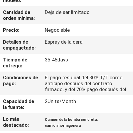
modelo:
Cantidad de
Deja de ser limitado
CONTROL
orden mínima:
DE
Precio:
Negociable
CALIDAD
Detalles de
Espray de la cera
empaquetado:
ÉNTRENOS
Tiempo de
35-45days
EN
entrega:
CONTACTO
Condiciones de
El pago residual del 30% T/T como
CON
pago:
anticipo después del contrato
firmado, y del 70% pagó después del
NOTICIAS
Capacidad de
2Units/Month
la fuente:
Lo más
,
PIDA
Camión de la bomba concreta
destacado:
camión hormigonera
UNA