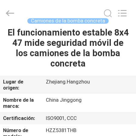
-
2026
HANGZHOU
SPECIAL
PURPOSE
Camiones de la bomba concreta
VEHICLE
CO.,LTD.
All
El funcionamiento estable 8x4
HOGAR
Rights
Reserved.
47 mide seguridad móvil de
PRODUCTOS
los camiones de la bomba
concreta
SOBRE
NOSOTROS
Lugar de
Zhejiang.Hangzhou
origen:
VIAJE
Nombre de la
China Jinggong
marca:
DE
Certificación:
ISO9001, CCC
LA
FÁBRICA
Número de
HZZ5381THB