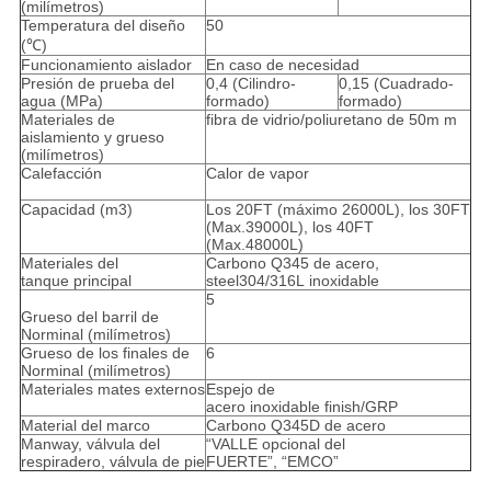
(milímetros)
Temperatura del diseño
50
(℃)
Funcionamiento aislador
En caso de necesidad
Presión de prueba del
0,4 (Cilindro-
0,15 (Cuadrado-
agua (MPa)
formado)
formado)
Materiales de
fibra de vidrio/poliuretano de 50m m
aislamiento y grueso
(milímetros)
Calefacción
Calor de vapor
Capacidad (m3)
Los 20FT (máximo 26000L), los 30FT
(Max.39000L), los 40FT
(Max.48000L)
Materiales del
Carbono Q345 de acero,
tanque principal
steel304/316L inoxidable
5
Grueso del barril de
Norminal (milímetros)
Grueso de los finales de
6
Norminal (milímetros)
Materiales mates externos
Espejo de
acero inoxidable finish/GRP
Material del marco
Carbono Q345D de acero
Manway, válvula del
“VALLE opcional del
respiradero, válvula de pie
FUERTE”, “EMCO”