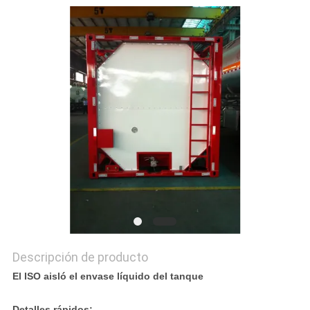
CITA
MAPA
DEL
SITIO
POLÍTICA
DE
PRIVACIDAD
Descripción de producto
El ISO aisló el envase líquido del tanque
Detalles rápidos: