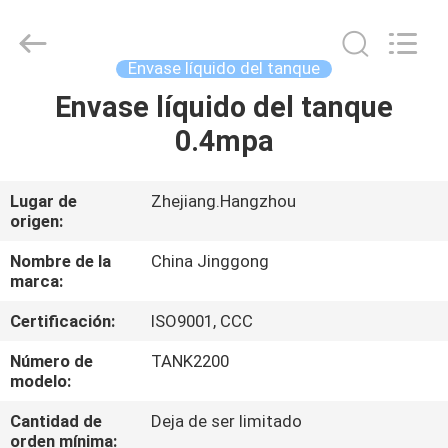
-
2026
HANGZHOU
SPECIAL
PURPOSE
Envase líquido del tanque
VEHICLE
CO.,LTD.
All
Envase líquido del tanque
HOGAR
Rights
Reserved.
0.4mpa
PRODUCTOS
Lugar de
Zhejiang.Hangzhou
origen:
SOBRE
NOSOTROS
Nombre de la
China Jinggong
marca:
Certificación:
ISO9001, CCC
VIAJE
DE
Número de
TANK2200
modelo:
LA
Cantidad de
Deja de ser limitado
FÁBRICA
orden mínima: