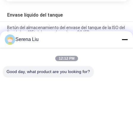
Envase líquido del tanque
Betún del almacenamiento del envase del tanque de la ISO del
líquido los 40Ft del acero de carbono Q345D
Serena Liu
Envase líquido aislado del tanque/envase horizontal del
tanque de los 20ft ISO
12:12 PM
40 pies del tanque de acero inoxidable líquido químico del
envase 48000L ISO
Good day, what product are you looking for?
Categorías Populares
Todos
Unidad Móvil De La 
Camión De La 
Inspección Del 
Inspección Del 
Puente
Puente
Plataforma De La 
Equipo De La 
Inspección Del 
Inspección Del 
Puente
Puente