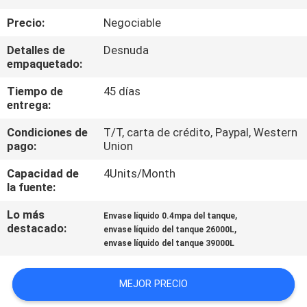
Precio:
Negociable
CONTROL
Detalles de
Desnuda
DE
empaquetado:
CALIDAD
Tiempo de
45 días
entrega:
ÉNTRENOS
Condiciones de
T/T, carta de crédito, Paypal, Western
EN
pago:
Union
CONTACTO
Capacidad de
4Units/Month
la fuente:
CON
Lo más
,
Envase líquido 0.4mpa del tanque
destacado:
,
envase líquido del tanque 26000L
NOTICIAS
envase líquido del tanque 39000L
PIDA
MEJOR PRECIO
UNA