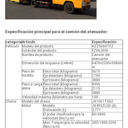
Especificación principal para el camión del atenuador:
categoría
Artículo
Especificación
Vehículo
Modelo del producto
HZZ5060TFZ
Estándar del producto
FZ06JX00
Nombre de producto
Camión del
atenuador
Dimensión del esquema (L×W×H)
6470×2330×3080m
m
Peso de
Peso total (kilogramo)
5670
bordillo
Eje delantero (kilogramo)
1790
Eje trasero (kilogramo)
3880
Peso a carga
Peso total (kilogramo)
5995
plena
Eje delantero (kilogramo)
2115
Eje trasero (kilogramo)
3880
Velocidad máxima (kilómetro por hora)
100
Chasis
Modelo del chasis
JX1061TSG2
Motor
Modelo
JX493ZLQ5 (A)
Dislocación (L)
2,771
El poder clasificado/gira la
85/3800
velocidad (kw/r.p.m)
Max. Torque/gira la velocidad
285/1800-2200
(Nm/r.p.m)