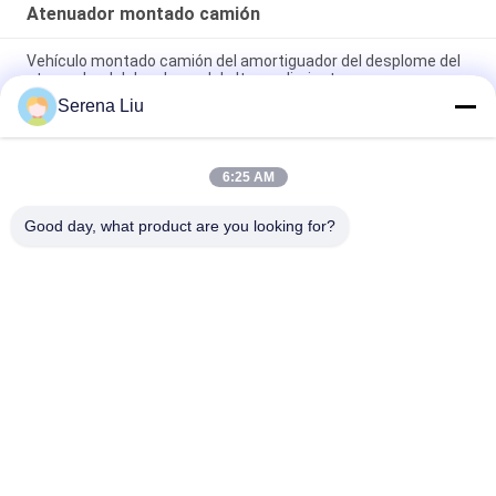
Atenuador montado camión
Vehículo montado camión del amortiguador del desplome del
atenuador del desplome del alto rendimiento
Serena Liu
Motor montado camión FZ09QL00 del atenuador 4HK1-TC51
de la gestión de tránsito del atenuador
6:25 AM
Atenuador montado camión HZZ5060TFZ de la construcción
de las técnicas de seguridad
Good day, what product are you looking for?
Categorías Populares
Todos
Unidad Móvil De La 
Camión De La 
Inspección Del 
Inspección Del 
Puente
Puente
Plataforma De La 
Equipo De La 
Inspección Del 
Inspección Del 
Puente
Puente
Equipo Del Acceso 
Debajo Del Vehículo 
Del Puente
De La Inspección 