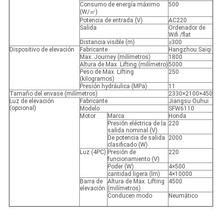
Consumo de energía máximo
500
(W/㎡)
Potencia de entrada (V)
AC220
Salida
Ordenador de
Wifi /flat
Distancia visible (m)
≥300
Dispositivo de elevación
Fabricante
Hangzhou Saiqi
Max. Journey (milímetros)
1800
Altura de Max. Lifting (milímetro)
5000
Peso de Max. Lifting
250
(kilogramos)
Presión hydráulica (MPa)
11
Tamaño del envase (milímetros)
2330×2100×450
Luz de elevación
Fabricante
Jiangsu Ouhui
(opcional)
Modelo
SFW6110
Motor
Marca
Honda
Presión eléctrica de la
220
salida nominal (V)
De potencia de salida
2000
clasificado (W)
Luz (4PC)
Presión de
220
funcionamiento (V)
Poder (W)
4×500
cantidad ligera (lm)
4×10000
Barra de
Altura de Max. Lifting
4500
elevación
(milímetros)
Conducen modo
Neumático