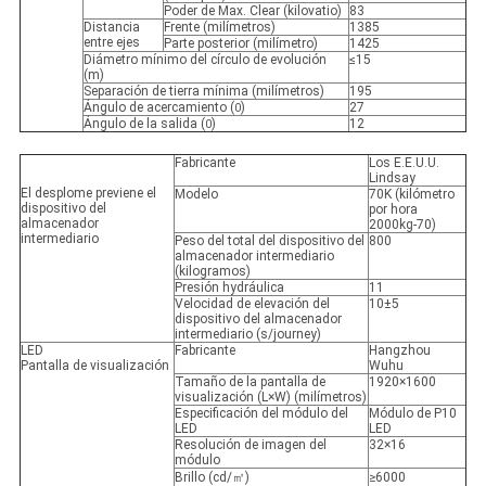
Poder de Max. Clear (kilovatio)
83
Distancia
Frente (milímetros)
1385
entre ejes
Parte posterior (milímetro)
1425
Diámetro mínimo del círculo de evolución
≤15
(m)
Separación de tierra mínima (milímetros)
195
Ángulo de acercamiento (
)
27
0
Ángulo de la salida (
)
12
0
Fabricante
Los E.E.U.U.
Lindsay
El desplome previene el
Modelo
70K (kilómetro
dispositivo del
por hora
almacenador
2000kg-70)
intermediario
Peso del total del dispositivo del
800
almacenador intermediario
(kilogramos)
Presión hydráulica
11
Velocidad de elevación del
10±5
dispositivo del almacenador
intermediario (s/journey)
LED
Fabricante
Hangzhou
Pantalla de visualización
Wuhu
Tamaño de la pantalla de
1920×1600
visualización (L×W) (milímetros)
Especificación del módulo del
Módulo de P10
LED
LED
Resolución de imagen del
32×16
módulo
Brillo (cd/㎡)
≥6000