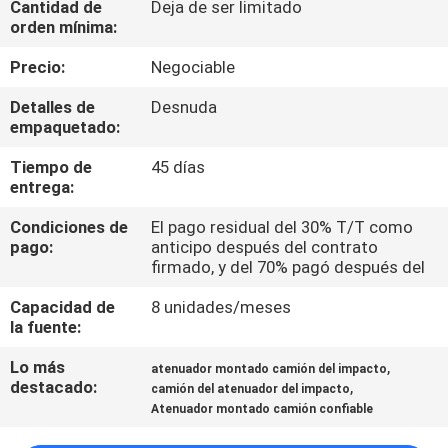
Cantidad de
Deja de ser limitado
orden mínima:
CONTROL
Precio:
Negociable
DE
Detalles de
Desnuda
CALIDAD
empaquetado:
Tiempo de
45 días
ÉNTRENOS
entrega:
EN
Condiciones de
El pago residual del 30% T/T como
CONTACTO
pago:
anticipo después del contrato
firmado, y del 70% pagó después del
CON
Capacidad de
8 unidades/meses
la fuente:
NOTICIAS
Lo más
,
atenuador montado camión del impacto
destacado:
,
camión del atenuador del impacto
PIDA
Atenuador montado camión confiable
UNA