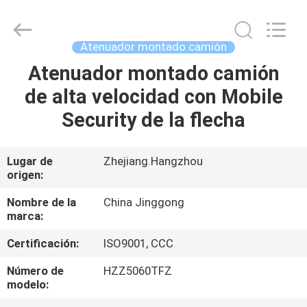
-
2026
HANGZHOU
SPECIAL
PURPOSE
Atenuador montado camión
VEHICLE
CO.,LTD.
All
Atenuador montado camión
HOGAR
Rights
Reserved.
de alta velocidad con Mobile
PRODUCTOS
Security de la flecha
SOBRE
Lugar de
Zhejiang.Hangzhou
origen:
NOSOTROS
Nombre de la
China Jinggong
marca:
VIAJE
Certificación:
ISO9001, CCC
DE
LA
Número de
HZZ5060TFZ
modelo:
FÁBRICA