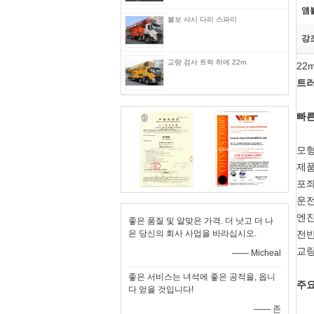
앰
볼보 샤시 다리 스파이
강
교량 검사 트럭 하에 22m
22
트러
빠른
모형
제품
포좌
운전
엔진
좋은 품질 및 알맞은 가격. 더 낫고 더 나
은 당신의 회사 사업을 바라십시오.
전반
교량
—— Micheal
좋은 서비스는 녀석에 좋은 공적을, 옵니
주요
다 얻을 것입니다!
—— 존