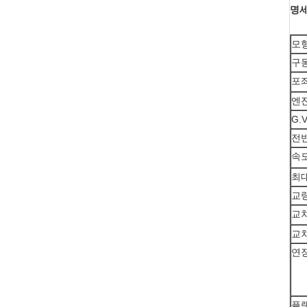
명세
모
구
포
엔진
G.V
전
속
최대
교량
교차
교차
연장
플랫