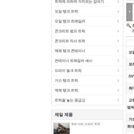
트럭에 의하여 거치되는 감쇠기
오일 탱크 트럭
오일 탱크 트레일러
콘크리트 펌프 트럭
콘크리트 믹서 트럭
액체 탱크 콘테이너
모
컨테이너 트레일러 섀시
포
드라이 벌크 트럭
GV
가스 탱크 트럭
최
액체 탱크 트럭
트럭을 놓는 응급교
교
범위
제일 제품
가
8x4 다리 스파이 트럭
최대