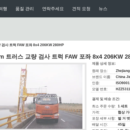
여행
품질 관리
연락주세요
견적 요청
뉴스
검사 트럭 FAW 포좌 8x4 206KW 280HP
2m 트러스 교량 검사 트럭 FAW 포좌 8x4 206KW 2
제품 상세 정보:
원래 장소:
Zhejian
브랜드 이름:
China J
인증:
ISO9001
모델 번호:
HZZ531
결제 및 배송 조건:
최소 주문 수량:
1 세트
가격:
협상 가
포장 세부 사항:
벌 거 
배달 시간:
45일