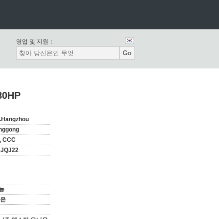
영업 및 지원：
Go
80HP
g.Hangzhou
inggong
, CCC
1JQJ22
능
벗은