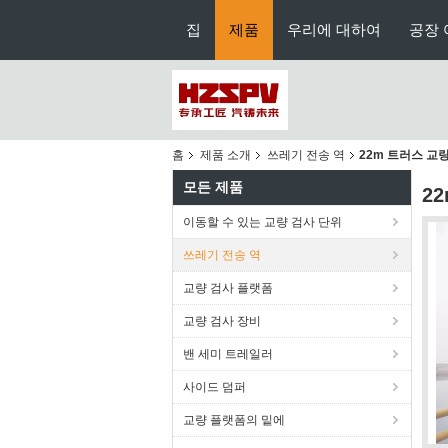
집
제품
우리에 대하여
공장 
홈
제품 소개
쓰레기 전송 역
22m 트러스 교량 
모든 제품
2
이동할 수 있는 교량 검사 단위
쓰레기 전송 역
교량 검사 플랫폼
교량 검사 장비
밴 세미 트레일러
사이드 덤퍼
교량 플랫폼의 밑에