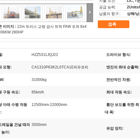
지불 조건:
L/C, T
공급 능력:
2Units
납품의 항구::
상해/닝
접촉
큰 이미지 :
22m 트러스 교량 검사 트럭 FAW 포좌 8x4
206KW 280HP
델:
HZZ5311JQJ22
드라이브 형식:
좌 모형:
CA1310P63K2L6TCA1E4(유로4)
엔진의 최대 순출력:
W:
31000kg
전반적인 차원:
대 구동 속도:
85km/h
최대 작동 속도:
량 아래 수평 작동
12500mm-22000mm
횡단 보도를 위한 최
:
대 폭:
드레일을 건널 때의
3500mm
유압 장치:
 높이: