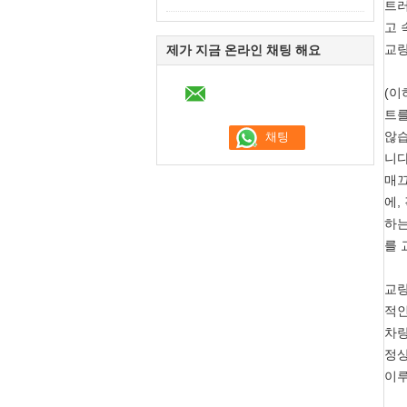
트러
고 
교량
제가 지금 온라인 채팅 해요
(이
트를
않습
니다
매끄
에,
하는
를 
교량
적인
차량
정상
이루