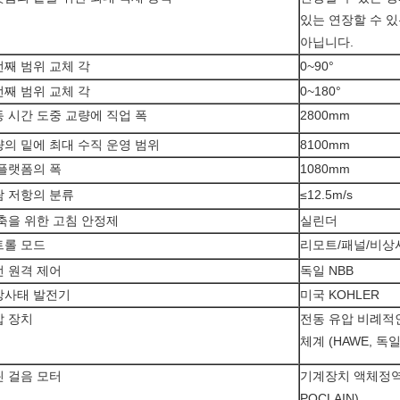
있는 연장할 수 있
아닙니다.
째 범위 교체 각
0~90°
째 범위 교체 각
0~180°
 시간 도중 교량에 직업 폭
2800mm
의 밑에 최대 수직 운영 범위
8100mm
플랫폼의 폭
1080mm
람 저항의 분류
≤12.5m/s
축을 위한 고침 안정제
실린더
트롤 모드
리모트/패널/비상
 원격 제어
독일 NBB
상사태 발전기
미국 KOHLER
압 장치
전동 유압 비례적
체계 (HAWE, 독일
 걸음 모터
기계장치 액체정역
POCLAIN)