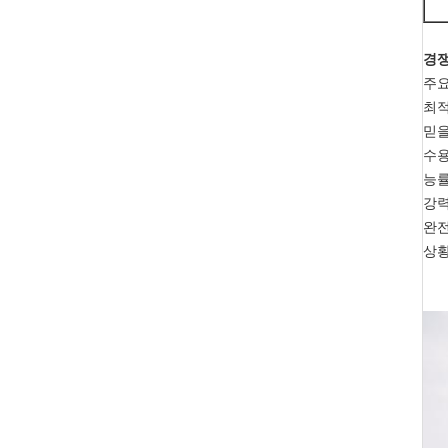
경쟁
주요
최적
믿을
수용
능률
강력
완전
상황