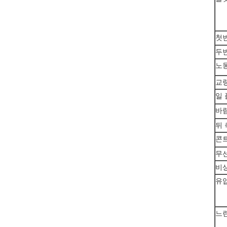
첫번
두번
노동
교량
일 
바
뒤 
콘
무선
비
유
느린