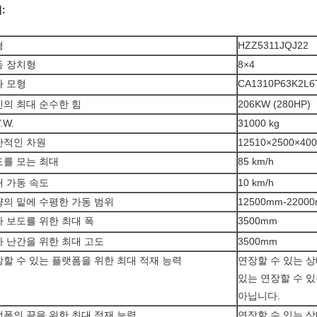
:
형
HZZ5311JQJ22
동 장치형
8×4
좌 모형
CA1310P63K2L6T
의 최대 순수한 힘
206KW (280HP)
.W.
31000 kg
반적인 차원
12510×2500×40
도를 모는 최대
85 km/h
 가동 속도
10 km/h
의 밑에 수평한 가동 범위
12500mm-2200
 보도를 위한 최대 폭
3500mm
 난간을 위한 최대 고도
3500mm
할 수 있는 플랫폼을 위한 최대 적재 능력
연장할 수 있는 상태
있는 연장할 수 있
아닙니다.
폼의 끝을 위한 최대 적재 능력
연장할 수 있는 상태