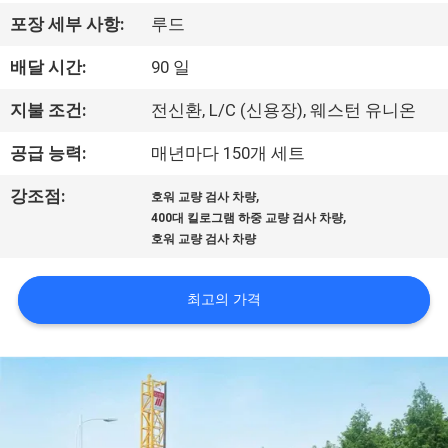
하
포장 세부 사항:
루드
여
배달 시간:
90 일
공
지불 조건:
전신환, L/C (신용장), 웨스턴 유니온
장
공급 능력:
매년마다 150개 세트
여
,
강조점:
호워 교량 검사 차량
,
400대 킬로그램 하중 교량 검사 차량
행
호워 교량 검사 차량
품
최고의 가격
질
관
리