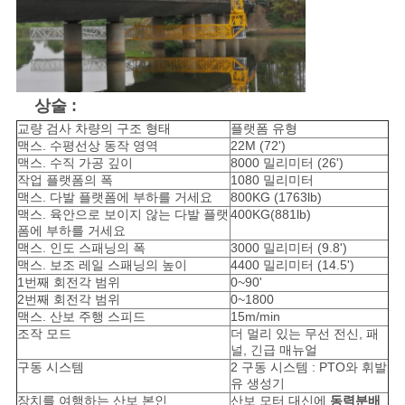
개
인
상술 :
정
교량 검사 차량의 구조 형태
플랫폼 유형
맥스. 수평선상 동작 영역
22M (72')
보
맥스. 수직 가공 깊이
8000 밀리미터 (26')
작업 플랫폼의 폭
1080 밀리미터
보
맥스. 다발 플랫폼에 부하를 거세요
800KG (1763lb)
맥스. 육안으로 보이지 않는 다발 플랫
400KG(881lb)
폼에 부하를 거세요
호
맥스. 인도 스패닝의 폭
3000 밀리미터 (9.8')
맥스. 보조 레일 스패닝의 높이
4400 밀리미터 (14.5')
정
1번째 회전각 범위
0~90'
2번째 회전각 범위
0~1800
책
맥스. 산보 주행 스피드
15m/min
조작 모드
더 멀리 있는 무선 전신, 패
널, 긴급 매뉴얼
구동 시스템
2 구동 시스템 : PTO와 휘발
유 생성기
장치를 여행하는 산보 본인
산보 모터 대신에
동력분배