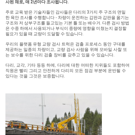
문
사된 채로, 매 2년마다 조사됩니다.
주로 교육 받은 기술자들인 감사들은 다리의 3가지 주 구조의 면밀
을
한 육안 조사를 수행합니다 - 차량이 운전하는 갑판과 갑판을 옮기는
구조와 저 상부구조를 들고있는 기본 틀 또는 배수거. 다른 검사 방법
요
은 수중 하에서 사용되거나 부식이 중량에 영향을 미쳤는지 결정할
필요가 있을 때 교량이 도달할 수 있습니다.
구
우리의
플랫폼 유형
교량 검사 트럭은 검출 프로세스 동안 구대를
제공하는 일종의 차량이고, 교량 검사 사람을 위해 모바일 사찰 또
하
는 보수를 위한 다리 검출 장비를 갖추고 있을 수 있습니다.
세
다리, 교각, 기타 등등 하에, 다리에 대한 어떠한 지위들도 포함하여
직원은 빨리 그리고 안전하게 다리의 모든 점검 부분에 운반될 수
요
있다는 것을 그것은 보증합니다.
사
이
트
맵