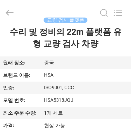
급
자.
Copyright
©
교량 검사 플랫폼
2013
-
2026
수리 및 정비의 22m 플랫폼 유
집
HANGZHOU
SPECIAL
PURPOSE
형 교량 검사 차량
VEHICLE
CO.,LTD.
제
All
Rights
Reserved.
품
원래 장소:
중국
HSA
브랜드 이름:
우
ISO9001, CCC
인증:
리
HSA5318JQJ
모델 번호:
에
최소 주문 수량:
1개 세트
대
가격:
협상 가능