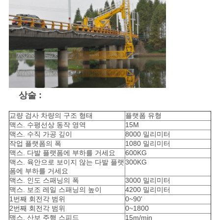
개
인
정
보
상술 :
보
교량 검사 차량의 구조 형태
플랫폼 유형
맥스. 수평선상 동작 영역
15M
호
맥스. 수직 가공 깊이
8000 밀리미터
작업 플랫폼의 폭
1080 밀리미터
정
맥스. 다발 플랫폼에 부하를 거세요
600KG
맥스. 육안으로 보이지 않는 다발 플랫
300KG
책
폼에 부하를 거세요
맥스. 인도 스패닝의 폭
3000 밀리미터
맥스. 보조 레일 스패닝의 높이
4200 밀리미터
1번째 회전각 범위
0~90'
2번째 회전각 범위
0~1800
맥스. 산보 주행 스피드
15m/min