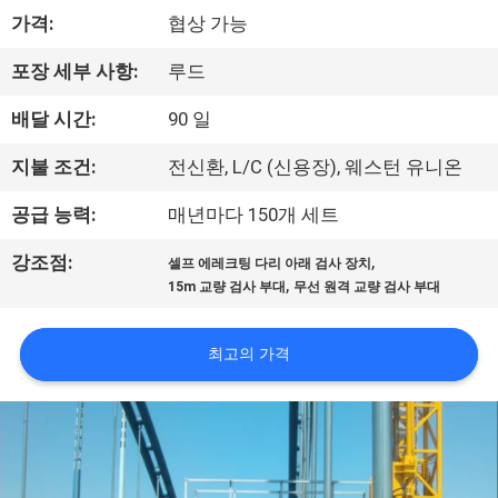
하
가격:
협상 가능
여
포장 세부 사항:
루드
공
배달 시간:
90 일
장
지불 조건:
전신환, L/C (신용장), 웨스턴 유니온
여
공급 능력:
매년마다 150개 세트
행
,
강조점:
셀프 에레크팅 다리 아래 검사 장치
,
15m 교량 검사 부대
무선 원격 교량 검사 부대
품
최고의 가격
질
관
리