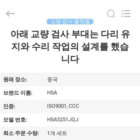
급
자.
Copyright
©
교량 검사 플랫폼
2013
-
2026
아래 교량 검사 부대는 다리 유
집
HANGZHOU
SPECIAL
PURPOSE
지와 수리 작업의 설계를 했습
VEHICLE
CO.,LTD.
제
All
니다
Rights
Reserved.
품
원래 장소:
중국
우
HSA
브랜드 이름:
리
ISO9001, CCC
인증:
에
HSA5251JQJ
모델 번호:
대
최소 주문 수량:
1개 세트