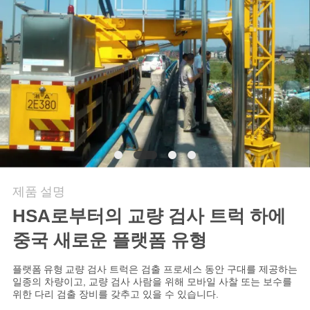
연
락
주
세
요
뉴
제품 설명
스
HSA로부터의 교량 검사 트럭 하에
중국 새로운 플랫폼 유형
인
플랫폼 유형
교량 검사 트럭은 검출 프로세스 동안 구대를 제공하는
일종의 차량이고, 교량 검사 사람을 위해 모바일 사찰 또는 보수를
용
위한 다리 검출 장비를 갖추고 있을 수 있습니다.