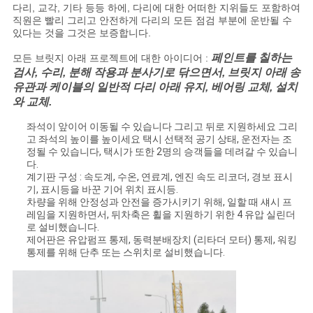
문
다리, 교각, 기타 등등 하에, 다리에 대한 어떠한 지위들도 포함하여
직원은 빨리 그리고 안전하게 다리의 모든 점검 부분에 운반될 수
을
있다는 것을 그것은 보증합니다.
페인트를 칠하는
모든 브릿지 아래 프로젝트에 대한 아이디어 :
요
검사, 수리, 분해 작용과 분사기로 닦으면서, 브릿지 아래 송
유관과 케이블의 일반적 다리 아래 유지, 베어링 교체, 설치
구
와 교체.
하
좌석이 앞이어 이동될 수 있습니다 그리고 뒤로 지원하세요 그리
고 좌석의 높이를 높이세요 택시 선택적 공기 상태, 운전자는 조
세
정될 수 있습니다, 택시가 또한 2명의 승객들을 데려갈 수 있습니
다.
요
계기판 구성 : 속도계, 수온, 연료계, 엔진 속도 리코더, 경보 표시
기, 표시등을 바꾼 기어 위치 표시등.
차량을 위해 안정성과 안전을 증가시키기 위해, 일할 때 섀시 프
레임을 지원하면서, 뒤차축은 휠을 지원하기 위한 4 유압 실린더
사
로 설비했습니다.
제어판은 유압펌프 통제, 동력분배장치 (리타더 모터) 통제, 워킹
이
통제를 위해 단추 또는 스위치로 설비했습니다.
트
맵