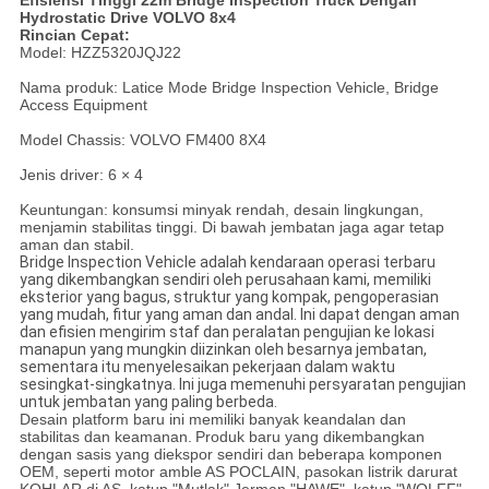
Efisiensi Tinggi 22m Bridge Inspection Truck Dengan
Hydrostatic Drive VOLVO 8x4
Rincian Cepat:
Model: HZZ5320JQJ22
Nama produk: Latice Mode Bridge Inspection Vehicle, Bridge
Access Equipment
Model Chassis: VOLVO FM400 8X4
Jenis driver: 6 × 4
Keuntungan: konsumsi minyak rendah, desain lingkungan,
menjamin stabilitas tinggi. Di bawah jembatan jaga agar tetap
aman dan stabil.
Bridge Inspection Vehicle adalah kendaraan operasi terbaru
yang dikembangkan sendiri oleh perusahaan kami, memiliki
eksterior yang bagus, struktur yang kompak, pengoperasian
yang mudah, fitur yang aman dan andal. Ini dapat dengan aman
dan efisien mengirim staf dan peralatan pengujian ke lokasi
manapun yang mungkin diizinkan oleh besarnya jembatan,
sementara itu menyelesaikan pekerjaan dalam waktu
sesingkat-singkatnya. Ini juga memenuhi persyaratan pengujian
untuk jembatan yang paling berbeda.
Desain platform baru ini memiliki banyak keandalan dan
stabilitas dan keamanan.
Produk baru yang dikembangkan
dengan sasis yang diekspor sendiri dan beberapa komponen
OEM, seperti motor amble AS POCLAIN, pasokan listrik darurat