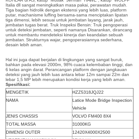
KOHLAR di AS, katup "Mutlak" Jerman "HAWE", katup "WOLFF"
Italia dll sangat meningkatkan masa pakai, perawatan mudah.
Tiga bagian hidrolik dengan ekstensi yang lebih luas, platform
putar, machanisme luffing bersama-sama menciptakan lipatan
tiga dimensi, lebih sesuai untuk jembatan layang, jarak jauh,
jembatan tugas berat. Truk Inspeksi Bensin: Truk pengoperasi
untuk deteksi jembatan, seperti namanya Disarankan, dirancang
untuk membantu mendeteksi kinerja dan keandalan sebuah
jembatan.
Strukturnya wajar, pengoperasiannya sederhana,
desain lebih aman.
Hal ini juga dapat berjalan di lingkungan yang sangat buruk,
bahkan pada elevasi 2000m, 98% cuaca kelembaban tinggi, dan
6 kelas angin darat.
Perancangan platform dengan jangkauan
deteksi yang jauh lebih luas antara lebar 12m sampai 22m dan
lebar 1,5 MP lebih merupakan kondisi kerja yang lebih aman.
Spesifikasi:
MENGETIK
HZZ5318JQJ22
NAMA
Latice Mode Bridge Inspection
Vehicle
JENIS CHASSIS
VOLVO FM400 8X4
TOTAL MASSA
31000KG
DIMENSI OUTER
12420X4000X2500