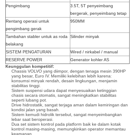
Pengimbang
3.5T, 5T penyeimbang
bergerak, penyeimbang tetap
Rentang operasi untuk
950MM
pengimbang gerak
Tambahan stabler untuk as roda
Silinder minyak
belakang
SISTEM PENGATURAN
Wired / nirkabel / manual
RESERVE POWER
Generator kohler AS
Keunggulan kompetitif:
Chassis VOLVO yang diimpor, dengan tenaga mesin 390HP
yang besar, Euro IV.
Memiliki kelebihan lebih karena:
konsumsi minyak rendah, desain lingkungan, menjamin
stabilitas tinggi.
Sistem suspensi udara dapat menyesuaikan ketinggian
chasis secara otomatis, sangat meningkatkan stabilitas
seperti lubang pot.
Drive hidrostatik, sangat terjaga aman dalam kemiringan dan
kondisi jalan yang basah.
Sistem kemudi hidrolik tersebut, sangat menyeimbangkan
lebar saat beroperasi.
Dua set sistem kontrol pada platform baik ke dalam kotak
kontrol masing-masing, memungkinkan operator memantau
keamanan.