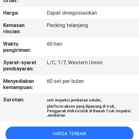
Order:
KUALITAS
Harga:
Dapat dinegosiasikan
HUBUNGI
Kemasan
Packing telanjang
rincian:
KAMI
Waktu
60 hari
pengiriman:
BERITA
Syarat-syarat
L/C, T/T, Western Union
pembayaran:
PERMINTAAN
Menyediakan
60 set per bulan
PENAWARAN
kemampuan:
Sorotan:
,
unit inspeksi jembatan seluler
SITEMAP
,
platform akses yang dipasang di truk
Penggerak Hidrostatik di Bawah Truk Inspeksi
Jembatan
KEBIJAKAN
PRIVASI
HARGA TERBAIK