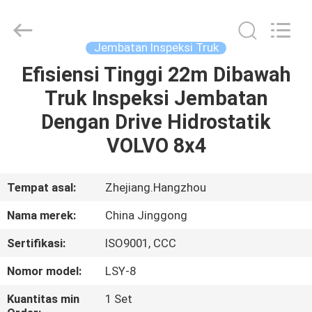
HANGZHOU
SPECIAL
PURPOSE
VEHICLE
CO.,LTD.
Jembatan Inspeksi Truk
All
Rights
Efisiensi Tinggi 22m Dibawah
RUMAH
Reserved.
Truk Inspeksi Jembatan
PRODUK
Dengan Drive Hidrostatik
VOLVO 8x4
TENTANG
KAMI
Tempat asal:
Zhejiang.Hangzhou
Nama merek:
China Jinggong
TUR
Sertifikasi:
ISO9001, CCC
PABRIK
Nomor model:
LSY-8
KONTROL
Kuantitas min
1 Set