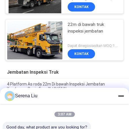
KONTAK
22m di bawah truk
inspeksi jembatan
Dapat dinegosiasikan MOQ:1 Set
KONTAK
Jembatan Inspeksi Truk
4 Platform As roda 22m Di bawah Inspeksi Jembatan
Kendaraan Sasis Euro III / IV FAW
Serena Liu
VOLVO Chassis Bridge Inspection Peralatan Inspeksi Truk /
Jembatan 8x4 Tipe Drive
3:07 AM
Truk Inspeksi Jembatan Truss 22m Chassis FAW 8x4 206KW
280HP
Good day, what product are you looking for?