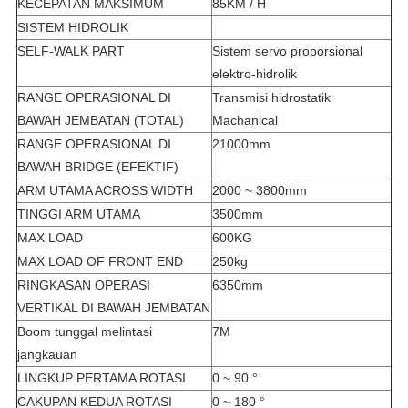
KECEPATAN MAKSIMUM
85KM / H
SISTEM HIDROLIK
SELF-WALK PART
Sistem servo proporsional
elektro-hidrolik
RANGE OPERASIONAL DI
Transmisi hidrostatik
BAWAH JEMBATAN (TOTAL)
Machanical
RANGE OPERASIONAL DI
21000mm
BAWAH BRIDGE (EFEKTIF)
ARM UTAMA ACROSS WIDTH
2000 ~ 3800mm
TINGGI ARM UTAMA
3500mm
MAX LOAD
600KG
MAX LOAD OF FRONT END
250kg
RINGKASAN OPERASI
6350mm
VERTIKAL DI BAWAH JEMBATAN
Boom tunggal melintasi
7M
jangkauan
LINGKUP PERTAMA ROTASI
0 ~ 90 °
CAKUPAN KEDUA ROTASI
0 ~ 180 °