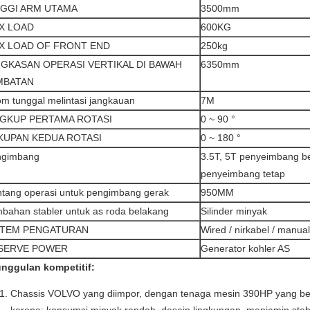
NGGI ARM UTAMA
3500mm
X LOAD
600KG
X LOAD OF FRONT END
250kg
NGKASAN OPERASI VERTIKAL DI BAWAH
6350mm
MBATAN
m tunggal melintasi jangkauan
7M
NGKUP PERTAMA ROTASI
0 ~ 90 °
KUPAN KEDUA ROTASI
0 ~ 180 °
ngimbang
3.5T, 5T penyeimbang b
penyeimbang tetap
tang operasi untuk pengimbang gerak
950MM
bahan stabler untuk as roda belakang
Silinder minyak
STEM PENGATURAN
Wired / nirkabel / manual
SERVE POWER
Generator kohler AS
nggulan kompetitif:
Chassis VOLVO yang diimpor, dengan tenaga mesin 390HP yang bes