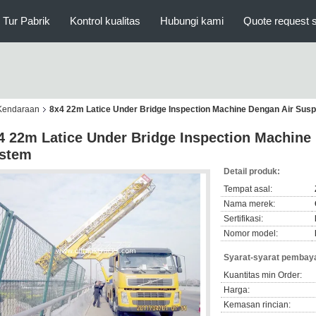
Tur Pabrik
Kontrol kualitas
Hubungi kami
Quote request 
 Kendaraan
8x4 22m Latice Under Bridge Inspection Machine Dengan Air Sus
4 22m Latice Under Bridge Inspection Machine
stem
Detail produk:
Tempat asal:
Nama merek:
Sertifikasi:
Nomor model:
Syarat-syarat pembaya
Kuantitas min Order:
Harga:
Kemasan rincian: