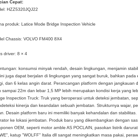
cian Cepat:
el: HZZ5320JQJ22
a produk: Latice Mode Bridge Inspection Vehicle
el Chassis: VOLVO FM400 8X4
s driver: 8 × 4
ntungan: konsumsi minyak rendah, desain lingkungan, menjamin stabili
 ini juga dapat berjalan di lingkungan yang sangat buruk, bahkan pa
gi, dan 6 kelas angin darat.
Perancangan platform dengan jangkauan det
 sampai 22m dan lebar 1,5 MP lebih merupakan kondisi kerja yang le
dge Inspection Truck: Truk yang beroperasi untuk deteksi jembatan, s
deteksi kinerja dan keandalan sebuah jembatan.
Strukturnya wajar, p
n.
Desain platform baru ini memiliki banyak kehandalan dan stabilitas.
rator ke lokasi jembatan.
Produk baru yang dikembangkan dengan sasi
ponen OEM, seperti motor amble AS POCLAIN, pasokan listrik darura
WE", katup "WOLFF" Italia dll sangat meningkatkan masa pakai, pera