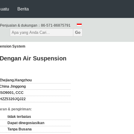
suatu
Berita
Penjualan & dukungan：
86-571-86875791
Go
pension System
 Dengan Air Suspension
Zhejiang.Hangzhou
China Jinggong
ISO9001, CCC
HZZ5320JQJ22
ran & pengiriman:
tidak terbatas
Dapat dinegosiasikan
Tanpa Busana