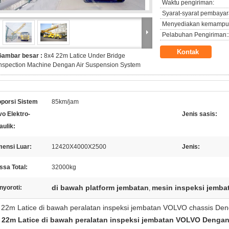
Waktu pengiriman:
Syarat-syarat pembayar
Menyediakan kemampu
Pelabuhan Pengiriman:
Kontak
Gambar besar :
8x4 22m Latice Under Bridge
nspection Machine Dengan Air Suspension System
oporsi Sistem
85km/jam
vo Elektro-
Jenis sasis:
aulik:
mensi Luar:
12420X4000X2500
Jenis:
sa Total:
32000kg
di bawah platform jembatan
mesin inspeksi jemba
nyoroti:
,
 22m Latice di bawah peralatan inspeksi jembatan VOLVO chassis Den
 22m Latice di bawah peralatan inspeksi jembatan VOLVO Dengan