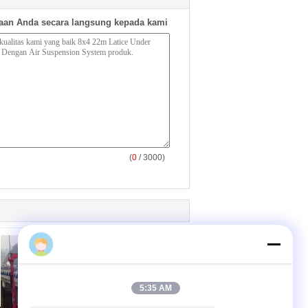
aan Anda secara langsung kepada kami
(
0
/ 3000)
5:35 AM