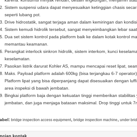
karena: konsumsi minyak rendah, desain lingkungan, menjamin stabili
Sistem suspensi udara dapat menyesuaikan ketinggian chasis secara
seperti lubang pot.
Drive hidrostatik, sangat terjaga aman dalam kemiringan dan kondis
Sistem kemudi hidrolik tersebut, sangat menyeimbangkan lebar saat
Dua set sistem kontrol pada platform baik ke dalam kotak kontrol
memantau keamanan.
Perangkat interlock sinkron hidrolik, sistem interkom, kunci kesel
keselamatan.
Pasokan listrik darurat Kohler AS, mampu mencapai reset lipat, sean
Maks.
Payload platform adalah 600kg (bisa terjangkau 6-7 operator)
Platform lipat yang bisa diperpanjang dapat disesuaikan dengan luff
area inspeksi di bawah jembatan.
Bingkai platform baja dengan kekuatan tinggi memberikan stabilita
jembatan, dan juga menjaga batasan maksimal.
Drop tinggi untuk 7
,
,
abel:
bridge inspection access equipment
bridge inspection machine
under brid
ncian kontak