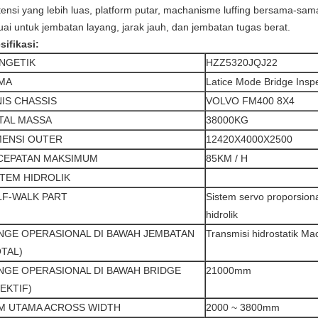
tensi yang lebih luas, platform putar, machanisme luffing bersama-sama
uai untuk jembatan layang, jarak jauh, dan jembatan tugas berat.
sifikasi:
NGETIK
HZZ5320JQJ22
MA
Latice Mode Bridge Inspe
NIS CHASSIS
VOLVO FM400 8X4
TAL MASSA
38000KG
MENSI OUTER
12420X4000X2500
CEPATAN MAKSIMUM
85KM / H
STEM HIDROLIK
LF-WALK PART
Sistem servo proporsiona
hidrolik
NGE OPERASIONAL DI BAWAH JEMBATAN
Transmisi hidrostatik Ma
OTAL)
NGE OPERASIONAL DI BAWAH BRIDGE
21000mm
EKTIF)
M UTAMA ACROSS WIDTH
2000 ~ 3800mm