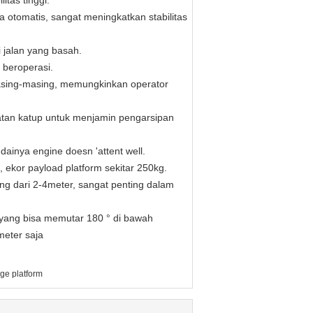
tas tinggi.
 otomatis, sangat meningkatkan stabilitas
i jalan yang basah.
 beroperasi.
 masing-masing, memungkinkan operator
amatan katup untuk menjamin pengarsipan
dainya engine doesn 'attent well.
, ekor payload platform sekitar 250kg.
ing dari 2-4meter, sangat penting dalam
s yang bisa memutar 180 ° di bawah
meter saja
ge platform