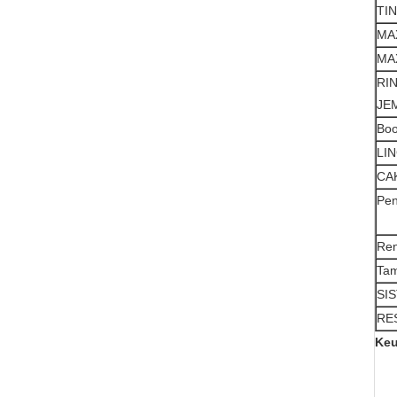
TI
MA
MA
RI
JE
Boo
LI
CA
Pe
Ren
Tam
SI
RE
Keu