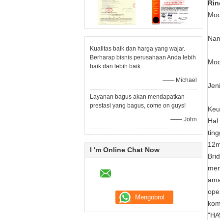
Rin
Mod
Nam
Kualitas baik dan harga yang wajar.
Berharap bisnis perusahaan Anda lebih
Mod
baik dan lebih baik.
—— Michael
Jeni
Layanan bagus akan mendapatkan
prestasi yang bagus, come on guys!
Keu
—— John
Hal
ting
12m
I 'm Online Chat Now
Bri
men
ama
ope
kom
"HA