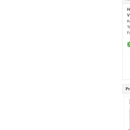
H
V
K
T
F
Pr