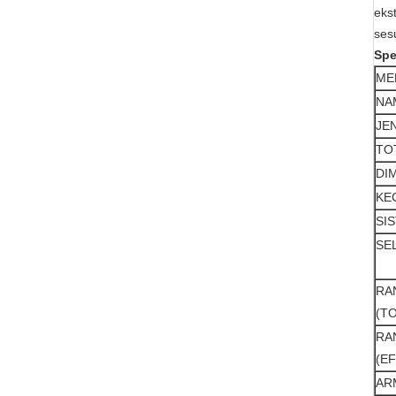
eks
ses
Spe
ME
NA
JE
TO
DI
KE
SI
SE
RA
(T
RA
(EF
AR