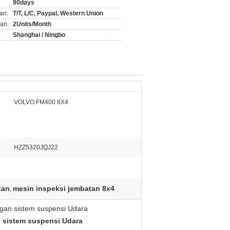
90days
an:
T/T, L/C, Paypal, Western Union
an:
2Units/Month
:
Shanghai / Ningbo
VOLVO FM400 8X4
HZZ5320JQJ22
tan
mesin inspeksi jembatan 8x4
,
gan sistem suspensi Udara
 sistem suspensi Udara