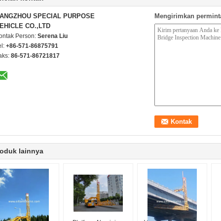
ANGZHOU SPECIAL PURPOSE
Mengirimkan permint
EHICLE CO.,LTD
ontak Person:
Serena Liu
el:
+86-571-86875791
aks:
86-571-86721817
oduk lainnya