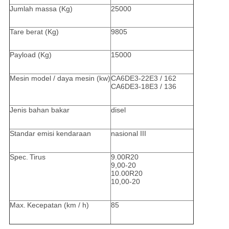
Jumlah massa (Kg)
25000
Tare berat (Kg)
9805
Payload (Kg)
15000
Mesin model / daya mesin (kw)
CA6DE3-22E3 / 162
CA6DE3-18E3 / 136
Jenis bahan bakar
disel
Standar emisi kendaraan
nasional III
Spec.
Tirus
9.00R20
9,00-20
10.00R20
10,00-20
Max.
Kecepatan (km / h)
85