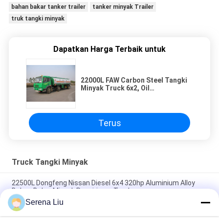
bahan bakar tanker trailer
tanker minyak Trailer
truk tangki minyak
Dapatkan Harga Terbaik untuk
22000L FAW Carbon Steel Tangki
Minyak Truck 6x2, Oil
Transportasi Truk
Terus
Truck Tangki Minyak
22500L Dongfeng Nissan Diesel 6x4 320hp Aluminium Alloy
Bahan Bakar Minyak Pengiriman Truck
Serena Liu
5944 Gallon US 320hp Aluminium Alloy Oil Tank Truck dengan
6x4 Dongfeng Nissan Diesel Chassis