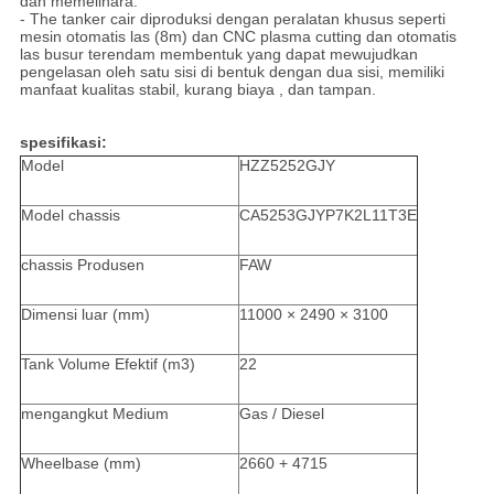
dan memelihara.
- The tanker cair diproduksi dengan peralatan khusus seperti
mesin otomatis las (8m) dan CNC plasma cutting dan otomatis
las busur terendam membentuk yang dapat mewujudkan
pengelasan oleh satu sisi di bentuk dengan dua sisi, memiliki
manfaat kualitas stabil, kurang biaya , dan tampan.
spesifikasi:
Model
HZZ5252GJY
Model chassis
CA5253GJYP7K2L11T3E
chassis Produsen
FAW
Dimensi luar (mm)
11000 × 2490 × 3100
Tank Volume Efektif (m3)
22
mengangkut Medium
Gas / Diesel
Wheelbase (mm)
2660 + 4715