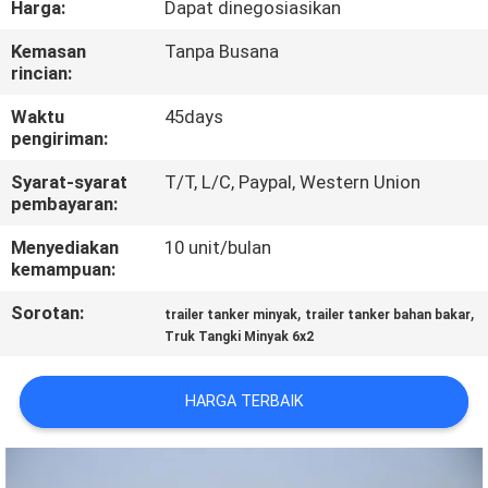
Harga:
Dapat dinegosiasikan
KUALITAS
Kemasan
Tanpa Busana
rincian:
HUBUNGI
KAMI
Waktu
45days
pengiriman:
Syarat-syarat
T/T, L/C, Paypal, Western Union
BERITA
pembayaran:
Menyediakan
10 unit/bulan
PERMINTAAN
kemampuan:
PENAWARAN
Sorotan:
,
,
trailer tanker minyak
trailer tanker bahan bakar
Truk Tangki Minyak 6x2
SITEMAP
HARGA TERBAIK
KEBIJAKAN
PRIVASI