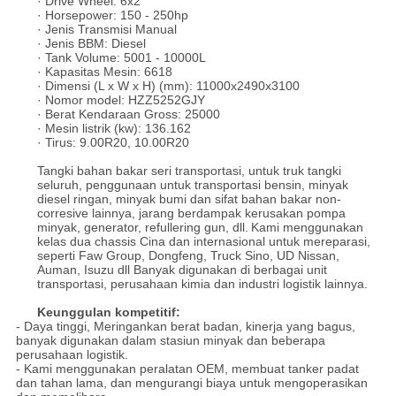
· Drive Wheel: 6x2
· Horsepower: 150 - 250hp
· Jenis Transmisi Manual
· Jenis BBM: Diesel
· Tank Volume: 5001 - 10000L
· Kapasitas Mesin: 6618
· Dimensi (L x W x H) (mm): 11000x2490x3100
· Nomor model: HZZ5252GJY
· Berat Kendaraan Gross: 25000
· Mesin listrik (kw): 136.162
· Tirus: 9.00R20, 10.00R20
Tangki bahan bakar seri transportasi, untuk truk tangki
seluruh, penggunaan untuk transportasi bensin, minyak
diesel ringan, minyak bumi dan sifat bahan bakar non-
corresive lainnya, jarang berdampak kerusakan pompa
minyak, generator, refullering gun, dll.
Kami menggunakan
kelas dua chassis Cina dan internasional untuk mereparasi,
seperti Faw Group, Dongfeng, Truck Sino, UD Nissan,
Auman, Isuzu dll Banyak digunakan di berbagai unit
transportasi, perusahaan kimia dan industri logistik lainnya.
Keunggulan kompetitif:
- Daya tinggi, Meringankan berat badan, kinerja yang bagus,
banyak digunakan dalam stasiun minyak dan beberapa
perusahaan logistik.
- Kami menggunakan peralatan OEM, membuat tanker padat
dan tahan lama, dan mengurangi biaya untuk mengoperasikan