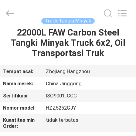
HANGZHOU
SPECIAL
PURPOSE
VEHICLE
CO.,LTD.
Truck Tangki Minyak
All
Rights
22000L FAW Carbon Steel
RUMAH
Reserved.
Tangki Minyak Truck 6x2, Oil
PRODUK
Transportasi Truk
TENTANG
Tempat asal:
Zhejiang.Hangzhou
KAMI
Nama merek:
China Jinggong
Sertifikasi:
ISO9001, CCC
TUR
Nomor model:
HZZ5252GJY
PABRIK
Kuantitas min
tidak terbatas
Order:
KONTROL