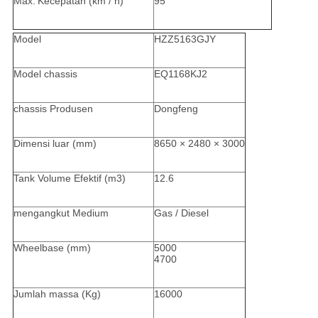
Max.
Kecepatan (km / h)
95
Model
HZZ5163GJY
Model chassis
EQ1168KJ2
chassis Produsen
Dongfeng
Dimensi luar (mm)
8650 × 2480 × 3000
Tank Volume Efektif (m3)
12.6
mengangkut Medium
Gas / Diesel
Wheelbase (mm)
5000
4700
Jumlah massa (Kg)
16000