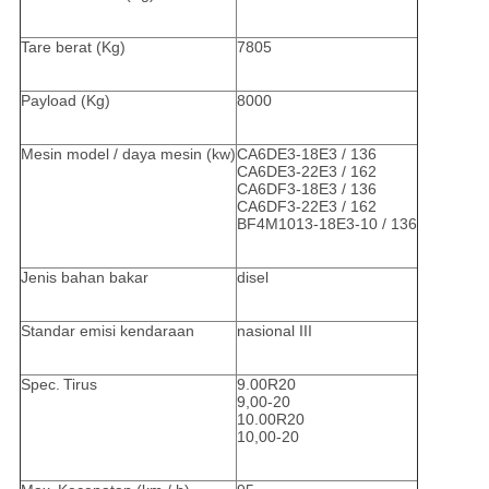
Tare berat (Kg)
7805
Payload (Kg)
8000
Mesin model / daya mesin (kw)
CA6DE3-18E3 / 136
CA6DE3-22E3 / 162
CA6DF3-18E3 / 136
CA6DF3-22E3 / 162
BF4M1013-18E3-10 / 136
Jenis bahan bakar
disel
Standar emisi kendaraan
nasional III
Spec.
Tirus
9.00R20
9,00-20
10.00R20
10,00-20