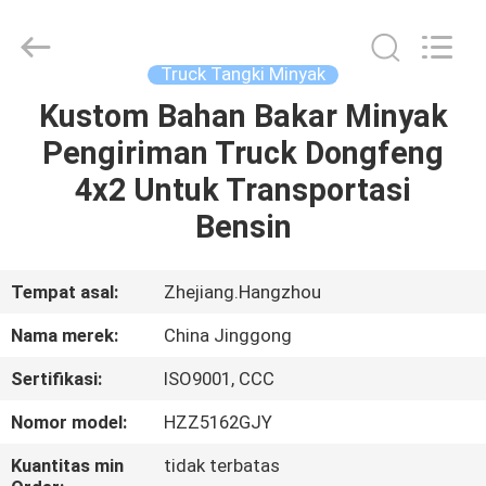
HANGZHOU
SPECIAL
PURPOSE
VEHICLE
CO.,LTD.
Truck Tangki Minyak
All
Rights
Kustom Bahan Bakar Minyak
RUMAH
Reserved.
Pengiriman Truck Dongfeng
PRODUK
4x2 Untuk Transportasi
Bensin
TENTANG
KAMI
Tempat asal:
Zhejiang.Hangzhou
Nama merek:
China Jinggong
TUR
Sertifikasi:
ISO9001, CCC
PABRIK
Nomor model:
HZZ5162GJY
KONTROL
Kuantitas min
tidak terbatas