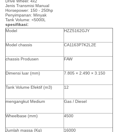
Drive Wheel: 4x2
Jenis Transmisi Manual
Horsepower: 150 - 250hp
Penyimpanan: Minyak
Tank Volume: <5000L
spesifikasi:
Model
HZZ5162GJY
Model chassis
CA1163P7K2L2E
chassis Produsen
FAW
Dimensi luar (mm)
7.805 × 2.490 × 3.150
Tank Volume Efektif (m3)
12
mengangkut Medium
Gas / Diesel
Wheelbase (mm)
4500
Jumlah massa (Kg)
16000