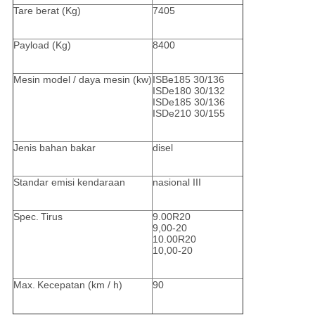
Tare berat (Kg)
7405
Payload (Kg)
8400
Mesin model / daya mesin (kw)
ISBe185 30/136
ISDe180 30/132
ISDe185 30/136
ISDe210 30/155
Jenis bahan bakar
disel
Standar emisi kendaraan
nasional III
Spec.
Tirus
9.00R20
9,00-20
10.00R20
10,00-20
Max.
Kecepatan (km / h)
90