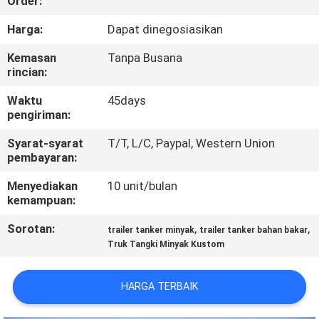
Order:
KUALITAS
Harga:
Dapat dinegosiasikan
HUBUNGI
Kemasan
Tanpa Busana
rincian:
KAMI
Waktu
45days
pengiriman:
BERITA
Syarat-syarat
T/T, L/C, Paypal, Western Union
pembayaran:
PERMINTAAN
Menyediakan
10 unit/bulan
PENAWARAN
kemampuan:
Sorotan:
,
,
trailer tanker minyak
trailer tanker bahan bakar
SITEMAP
Truk Tangki Minyak Kustom
KEBIJAKAN
HARGA TERBAIK
PRIVASI