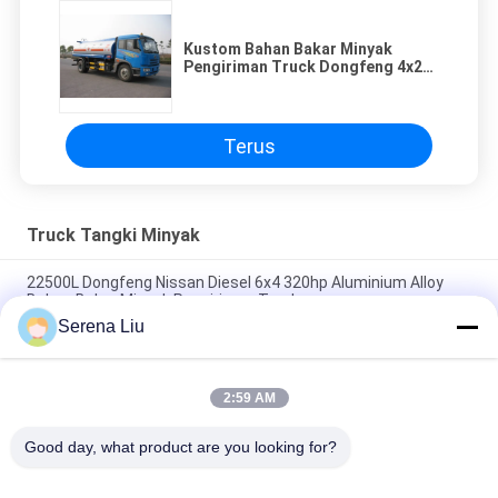
Kustom Bahan Bakar Minyak
Pengiriman Truck Dongfeng 4x2
Untuk Transportasi Bensin
Terus
Truck Tangki Minyak
22500L Dongfeng Nissan Diesel 6x4 320hp Aluminium Alloy
Bahan Bakar Minyak Pengiriman Truck
Serena Liu
5944 Gallon US 320hp Aluminium Alloy Oil Tank Truck dengan
6x4 Dongfeng Nissan Diesel Chassis
2:59 AM
Dongfeng 8x4 310HP Carbon Steel Minyak Mentah
Transportasi Truk 24500L
Good day, what product are you looking for?
Bad Request
Semua