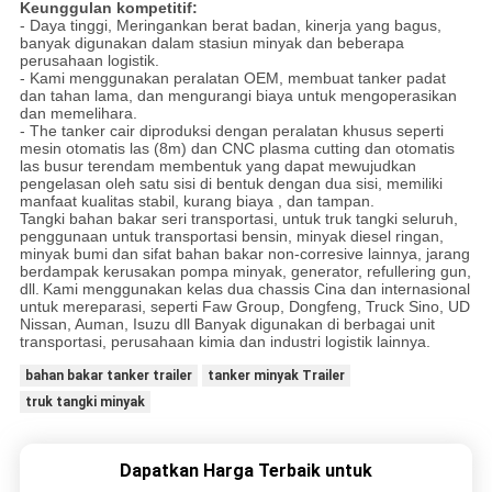
Keunggulan kompetitif:
- Daya tinggi, Meringankan berat badan, kinerja yang bagus,
banyak digunakan dalam stasiun minyak dan beberapa
perusahaan logistik.
- Kami menggunakan peralatan OEM, membuat tanker padat
dan tahan lama, dan mengurangi biaya untuk mengoperasikan
dan memelihara.
- The tanker cair diproduksi dengan peralatan khusus seperti
mesin otomatis las (8m) dan CNC plasma cutting dan otomatis
las busur terendam membentuk yang dapat mewujudkan
pengelasan oleh satu sisi di bentuk dengan dua sisi, memiliki
manfaat kualitas stabil, kurang biaya , dan tampan.
Tangki bahan bakar seri transportasi, untuk truk tangki seluruh,
penggunaan untuk transportasi bensin, minyak diesel ringan,
minyak bumi dan sifat bahan bakar non-corresive lainnya, jarang
berdampak kerusakan pompa minyak, generator, refullering gun,
dll.
Kami menggunakan kelas dua chassis Cina dan internasional
untuk mereparasi, seperti Faw Group, Dongfeng, Truck Sino, UD
Nissan, Auman, Isuzu dll Banyak digunakan di berbagai unit
transportasi, perusahaan kimia dan industri logistik lainnya.
bahan bakar tanker trailer
tanker minyak Trailer
truk tangki minyak
Dapatkan Harga Terbaik untuk