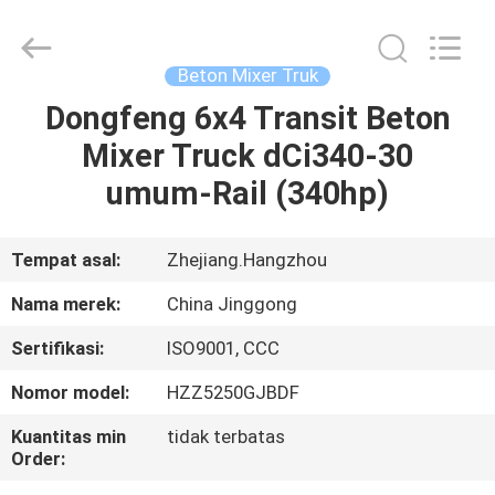
HANGZHOU
SPECIAL
PURPOSE
VEHICLE
CO.,LTD.
Beton Mixer Truk
All
Rights
Dongfeng 6x4 Transit Beton
RUMAH
Reserved.
Mixer Truck dCi340-30
PRODUK
umum-Rail (340hp)
TENTANG
Tempat asal:
Zhejiang.Hangzhou
KAMI
Nama merek:
China Jinggong
Sertifikasi:
ISO9001, CCC
TUR
Nomor model:
HZZ5250GJBDF
PABRIK
Kuantitas min
tidak terbatas
Order:
KONTROL