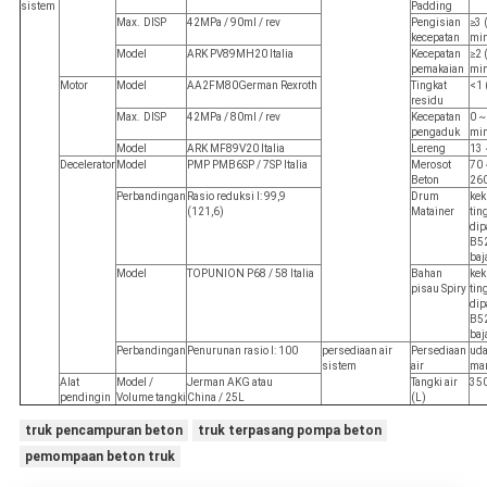
sistem
Padding
Max.
DISP
42MPa / 90ml / rev
Pengisian
≥3 
kecepatan
mi
Model
ARK PV89MH20 Italia
Kecepatan
≥2 
pemakaian
mi
Motor
Model
AA2FM80German Rexroth
Tingkat
<1 
residu
Max.
DISP
42MPa / 80ml / rev
Kecepatan
0 ~
pengaduk
mi
Model
ARK MF89V20 Italia
Lereng
13 
Decelerator
Model
PMP PMB6SP / 7SP Italia
Merosot
70 
Beton
26
Perbandingan
Rasio reduksi I: 99,9
Drum
kek
(121,6)
Matainer
tin
dip
B5
baj
Model
TOPUNION P68 / 58 Italia
Bahan
kek
pisau Spiry
tin
dip
B5
baj
Perbandingan
Penurunan rasio I: 100
persediaan air
Persediaan
uda
sistem
air
ma
Alat
Model /
Jerman AKG atau
Tangki air
35
pendingin
Volume tangki
China / 25L
(L)
truk pencampuran beton
truk terpasang pompa beton
pemompaan beton truk