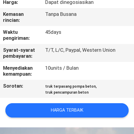
Harga:
Dapat dinegosiasikan
KUALITAS
Kemasan
Tanpa Busana
rincian:
HUBUNGI
KAMI
Waktu
45days
pengiriman:
Syarat-syarat
T/T, L/C, Paypal, Western Union
BERITA
pembayaran:
Menyediakan
10units / Bulan
PERMINTAAN
kemampuan:
PENAWARAN
Sorotan:
,
truk terpasang pompa beton
truk pencampuran beton
SITEMAP
HARGA TERBAIK
KEBIJAKAN
PRIVASI