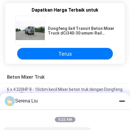
Dapatkan Harga Terbaik untuk
Dongfeng 6x4 Transit Beton Mixer
Truck dCi340-30 umum-Rail
(340hp)
Terus
Beton Mixer Truk
6 x 4 320HP 8 - 10cbm kecil Mixer beton truk dengan Dongfeng
Nissan Diesel
Serena Liu
6 x 4 Mixer beton truk 8CBM 9CBM 10CBM kapasitas (336HP)
Sino truk-HOWO
5:22 AM
Dongfeng 6 x 4 340HP 8-10m 3 Transit Mobile Concrete Mixer
Truck dengan 350L tangki