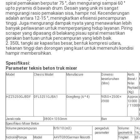
spiral pemakaian berputar 75 °, dan mengurangi sampai 60 °
upto pyramis di bawah drum.
Desain yang unik ini sangat
mengurangi rasio pemakaian sisa, hampir nol.
Kecenderungan
adalah antara 12-15 °, meningkatkan efisiensi pencampuran
tinggi.
Juga mengurangi dampak nyata yang menawarkan lebih
banyak perlawanan untuk memperpanjang hidup layanan.
Piring
scraper yang dipasang di belakang pisau spiral memastikan
gerakan bantuan untuk pencampuran yang lebih baik.
2. 350L tangki air kapasitas besar, bentuk kompresi udara,
tekanan tinggi dan dorongan yang kuat untuk memenuhi kondisi
hampir membersihkan.
Spesifikasi:
Parameter teknis beton truk mixer
Model
Chasis Model
Manufacure
Dimensi
Kerb
keseluruhan
Berat /
(Mm)
Nilai
Payload
(Kg)
HZZ5250GJBDF
DFL5251GJBA1
Dongfeng (6 * 4)
9050 × 2500 ×
Approx.
3900
13000
/ 11000
Jarak roda
3800 + 1350mm
Ban
11,00
Spesifikasi Mixer Beton
Volume pencampuran
8/9/10 (m3)
pengaduk
Volume
14,
parameter
geometrik
16,
hidrolik
Pompa
Model
A4VTG90German Rexroth
Tingkat
63 