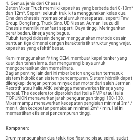
4. Semua jenis dari Chassis
Beton Mixer Truck memiliki kapasitas yang berbeda dari 8-10m³
dan 12m³.
Seperti seluruh truk, kita menggunakan kelas dua
Cina dan chassis internasional untuk mereparasi, seperti Faw
Group, Dongfeng, Truck Sino, UD Nissan, Auman, Isuzu dll
Chassis memiliki manfaat seperti: Daya tinggi, Meringankan
berat badan, kinerja yang bagus.
Tubuh tangki didesain dengan menggunakan metode desain
bantuan tiga dimensi dengan karakteristik struktur yang wajar,
kapasitas yang efektif besar.
Kami menggunakan fitting OEM, membuat kapal tanker yang
kuat dan tahan lama, dan mengurangi biaya untuk
mengoperasikan dan memelihara.
Bagian penting lain dari ini mixer beton angkutan termasuk
sistem hidrolik dan sistem pencampuran.
Sistem hidrolik dapat
dilengkapi dengan pompa minyak dan motor dari salah Jerman
Rexroth atau Italia ARK, sehingga menawarkan kinerja yang
handal.
The decelerator diperoleh dari Italia PMP atau Italia
TOPUNION menawarkan jatah pengurangan tinggi 100-130.
Mixer mampu menawarkan kecepatan pengisian minimal 3m³ /
menit, dan kecepatan pemakaian minimal 2m³ / min.
Hal ini
memastikan efisiensi pencampuran tinggi.
Komponen:
Drum menggunakan dua teluk tipe floating pisau spiral, sudut