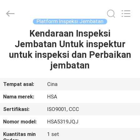
HANGZHOU
SPECIAL
PURPOSE
VEHICLE
CO.,LTD.
Platform Inspeksi Jembatan
All
Rights
Kendaraan Inspeksi
RUMAH
Reserved.
Jembatan Untuk inspektur
PRODUK
untuk inspeksi dan Perbaikan
jembatan
TENTANG
KAMI
Tempat asal:
Cina
Nama merek:
HSA
TUR
Sertifikasi:
ISO9001, CCC
PABRIK
Nomor model:
HSA5319JQJ
KONTROL
Kuantitas min
1 set