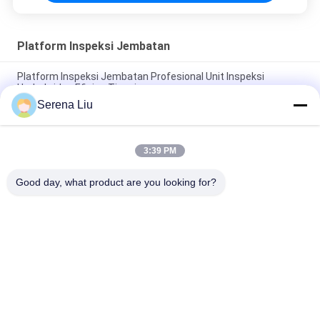
Platform Inspeksi Jembatan
Platform Inspeksi Jembatan Profesional Unit Inspeksi
Underbridge Efisien Tinggi
Serena Liu
Jenis Platform Under Bridge Access Equipment MBIU 22m
Rentang Kerja Horisontal
3:39 PM
Platform Inspeksi Jembatan Udara Yang Efektif Dan Alat
Inspeksi Jembatan
Good day, what product are you looking for?
Bad Request
Semua
Unit Inspeksi 
Jembatan Inspeksi 
Jembatan Mobil
Truk
Platform Inspeksi 
Bridge Inspeksi 
Jembatan
Peralatan