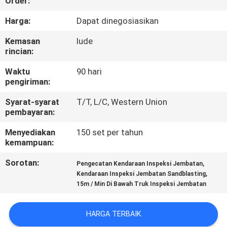
Order:
KUALITAS
Harga:
Dapat dinegosiasikan
HUBUNGI
Kemasan
lude
rincian:
KAMI
Waktu
90 hari
pengiriman:
BERITA
Syarat-syarat
T/T, L/C, Western Union
pembayaran:
PERMINTAAN
Menyediakan
150 set per tahun
PENAWARAN
kemampuan:
Sorotan:
,
Pengecatan Kendaraan Inspeksi Jembatan
SITEMAP
,
Kendaraan Inspeksi Jembatan Sandblasting
15m / Min Di Bawah Truk Inspeksi Jembatan
KEBIJAKAN
HARGA TERBAIK
PRIVASI