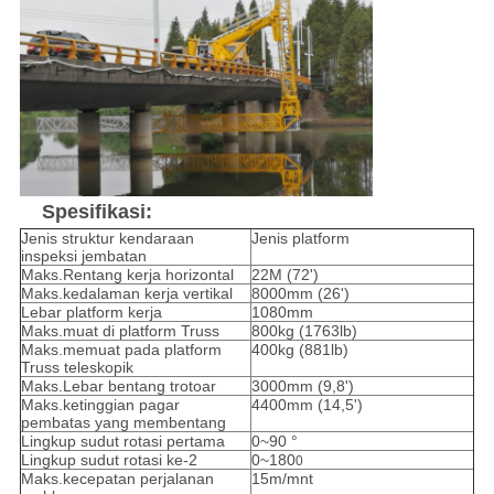
Spesifikasi:
Jenis struktur kendaraan
Jenis platform
inspeksi jembatan
Maks.Rentang kerja horizontal
22M (72')
Maks.kedalaman kerja vertikal
8000mm (26')
Lebar platform kerja
1080mm
Maks.muat di platform Truss
800kg (1763lb)
Maks.memuat pada platform
400kg (881lb)
Truss teleskopik
Maks.Lebar bentang trotoar
3000mm (9,8')
Maks.ketinggian pagar
4400mm (14,5')
pembatas yang membentang
Lingkup sudut rotasi pertama
0~90 °
Lingkup sudut rotasi ke-2
0~180
0
Maks.kecepatan perjalanan
15m/mnt