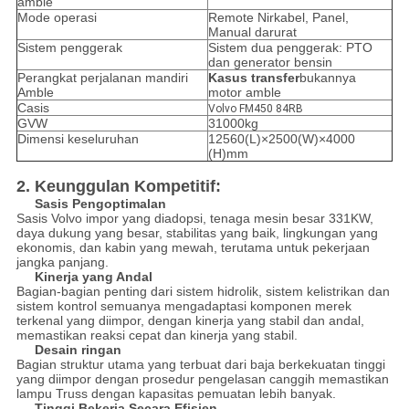
amble
Mode operasi
Remote Nirkabel, Panel,
Manual darurat
Sistem penggerak
Sistem dua penggerak: PTO
dan generator bensin
Perangkat perjalanan mandiri
Kasus transfer
bukannya
Amble
motor amble
Casis
Volvo FM450 84RB
GVW
31000kg
Dimensi keseluruhan
12560(L)×2500(W)×4000
(H)mm
2. Keunggulan Kompetitif:
Sasis Pengoptimalan
Sasis Volvo impor yang diadopsi, tenaga mesin besar 331KW,
daya dukung yang besar, stabilitas yang baik, lingkungan yang
ekonomis, dan kabin yang mewah, terutama untuk pekerjaan
jangka panjang.
Kinerja yang Andal
Bagian-bagian penting dari sistem hidrolik, sistem kelistrikan dan
sistem kontrol semuanya mengadaptasi komponen merek
terkenal yang diimpor, dengan kinerja yang stabil dan andal,
memastikan reaksi cepat dan kinerja yang stabil.
Desain ringan
Bagian struktur utama yang terbuat dari baja berkekuatan tinggi
yang diimpor dengan prosedur pengelasan canggih memastikan
lampu Truss dengan kapasitas pemuatan lebih banyak.
Tinggi Bekerja Secara Efisien