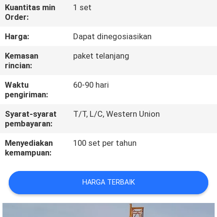
KUALITAS
Kuantitas min
1 set
Order:
HUBUNGI
Harga:
Dapat dinegosiasikan
KAMI
Kemasan
paket telanjang
rincian:
BERITA
Waktu
60-90 hari
pengiriman:
PERMINTAAN
Syarat-syarat
T/T, L/C, Western Union
pembayaran:
PENAWARAN
Menyediakan
100 set per tahun
kemampuan:
SITEMAP
HARGA TERBAIK
KEBIJAKAN
PRIVASI