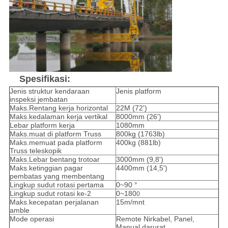
Spesifikasi:
Jenis struktur kendaraan
Jenis platform
inspeksi jembatan
Maks.Rentang kerja horizontal
22M (72')
Maks.kedalaman kerja vertikal
8000mm (26')
Lebar platform kerja
1080mm
Maks.muat di platform Truss
800kg (1763lb)
Maks.memuat pada platform
400kg (881lb)
Truss teleskopik
Maks.Lebar bentang trotoar
3000mm (9,8')
Maks.ketinggian pagar
4400mm (14,5')
pembatas yang membentang
Lingkup sudut rotasi pertama
0~90 °
Lingkup sudut rotasi ke-2
0~180
0
Maks.kecepatan perjalanan
15m/mnt
amble
Mode operasi
Remote Nirkabel, Panel,
Manual darurat