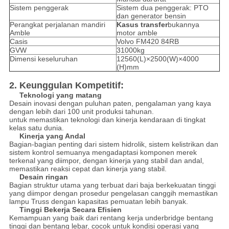
Sistem penggerak
Sistem dua penggerak: PTO
dan generator bensin
Perangkat perjalanan mandiri
Kasus transfer
bukannya
Amble
motor amble
Casis
Volvo FM420 84RB
GVW
31000kg
Dimensi keseluruhan
12560(L)×2500(W)×4000
(H)mm
2. Keunggulan Kompetitif:
Teknologi yang matang
Desain inovasi dengan puluhan paten, pengalaman yang kaya
dengan lebih dari 100 unit produksi tahunan.
untuk memastikan teknologi dan kinerja kendaraan di tingkat
kelas satu dunia.
Kinerja yang Andal
Bagian-bagian penting dari sistem hidrolik, sistem kelistrikan dan
sistem kontrol semuanya mengadaptasi komponen merek
terkenal yang diimpor, dengan kinerja yang stabil dan andal,
memastikan reaksi cepat dan kinerja yang stabil.
Desain ringan
Bagian struktur utama yang terbuat dari baja berkekuatan tinggi
yang diimpor dengan prosedur pengelasan canggih memastikan
lampu Truss dengan kapasitas pemuatan lebih banyak.
Tinggi Bekerja Secara Efisien
Kemampuan yang baik dari rentang kerja underbridge bentang
tinggi dan bentang lebar, cocok untuk kondisi operasi yang