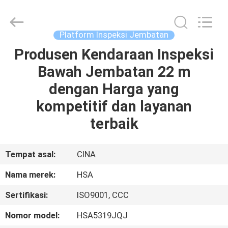
HANGZHOU
SPECIAL
PURPOSE
VEHICLE
CO.,LTD.
Platform Inspeksi Jembatan
All
Rights
Produsen Kendaraan Inspeksi
RUMAH
Reserved.
Bawah Jembatan 22 m
PRODUK
dengan Harga yang
kompetitif dan layanan
TENTANG
terbaik
KAMI
Tempat asal:
CINA
TUR
Nama merek:
HSA
PABRIK
Sertifikasi:
ISO9001, CCC
KONTROL
Nomor model:
HSA5319JQJ