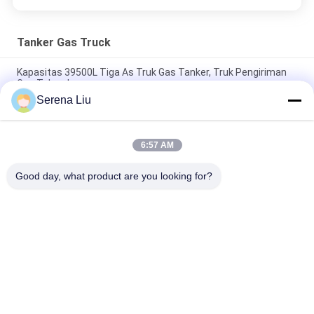
Tanker Gas Truck
Kapasitas 39500L Tiga As Truk Gas Tanker, Truk Pengiriman
Gas Tahan Lama
Serena Liu
Truk Tanker Gas Cair Kapasitas Trailer Semi 36000L 3 As
Tinggi Efektif
6:57 AM
Truk Tangki Gas Double Layered 56000L 3x13T FUWA Alxe
Cryogenic LNG Tank
Good day, what product are you looking for?
Bad Request
Semua
Unit Inspeksi 
Jembatan Inspeksi 
Jembatan Mobil
Truk
Platform Inspeksi 
Bridge Inspeksi 
Jembatan
Peralatan