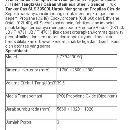
/
Trailer Tangki Gas Cairan Stainless Steel 3 Gandar, Truk
Tanker Gas SUS 39500L Untuk Mengangkut Propilen Oksida
Seperti namanya, ini dirancang untuk mengangkut gas cair
seperti Propane (C3H8), Epoxy propane (C3H6O) dan Ethylene
Oxide (C2H4O), dll. Spesifikasi desain, fabrikasi dan inspeksi
pihak ketiga semuanya mengacu pada Pressure Vessel (GB150,
JB / T 4731, JB / T 4781), jika dapat diterapkan.Kontras quanlity
penuh
Hai
lled dan semua tes dan inspeksi yang disediakan
harus dilakukan di bawah kendali pihak ketiga dan disertifikasi
oleh otoritas yang sama.
Spesifikasi:
Model
HZZ9403GYQ
Dimensi eksterior (mm)
11760 × 2500 × 3800
Volume Efektif Tangki (m3)
39.5
Media Transportasi
(PO) Propylene Oxide (Dicairkan)
Jarak sumbu roda (mm)
5660 + 1320 + 1320
Jumlah Poros
3