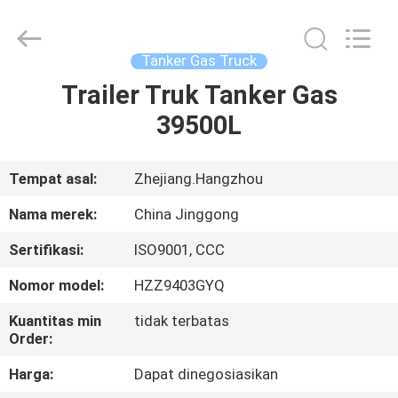
HANGZHOU
SPECIAL
PURPOSE
VEHICLE
CO.,LTD.
Tanker Gas Truck
All
Rights
Trailer Truk Tanker Gas
RUMAH
Reserved.
39500L
PRODUK
Tempat asal:
Zhejiang.Hangzhou
TENTANG
Nama merek:
China Jinggong
KAMI
Sertifikasi:
ISO9001, CCC
Nomor model:
HZZ9403GYQ
TUR
PABRIK
Kuantitas min
tidak terbatas
Order:
Harga:
Dapat dinegosiasikan
KONTROL