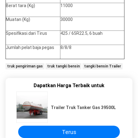
Berat tara (Kg)
11000
Muatan (Kg)
30000
Spesifikasi.dari Tirus
425 / 65R22.5, 6 buah
Jumlah pelat baja pegas
8/8/8
truk pengiriman gas
truk tangki bensin
tangki bensin Trailer
Dapatkan Harga Terbaik untuk
Trailer Truk Tanker Gas 39500L
Terus