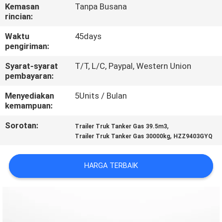
KUALITAS
Kemasan
Tanpa Busana
rincian:
HUBUNGI
Waktu
45days
pengiriman:
KAMI
Syarat-syarat
T/T, L/C, Paypal, Western Union
pembayaran:
BERITA
Menyediakan
5Units / Bulan
kemampuan:
PERMINTAAN
Sorotan:
,
Trailer Truk Tanker Gas 39.5m3
PENAWARAN
,
Trailer Truk Tanker Gas 30000kg
HZZ9403GYQ
SITEMAP
HARGA TERBAIK
KEBIJAKAN
PRIVASI