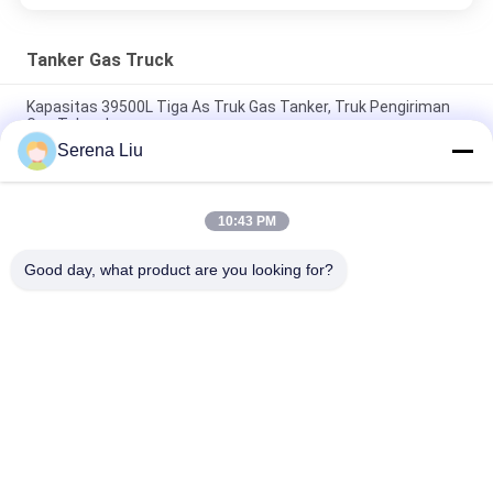
Tanker Gas Truck
Kapasitas 39500L Tiga As Truk Gas Tanker, Truk Pengiriman
Gas Tahan Lama
Serena Liu
Truk Tanker Gas Cair Kapasitas Trailer Semi 36000L 3 As
Tinggi Efektif
10:43 PM
Truk Tangki Gas Double Layered 56000L 3x13T FUWA Alxe
Cryogenic LNG Tank
Good day, what product are you looking for?
Bad Request
Semua
Unit Inspeksi 
Jembatan Inspeksi 
Jembatan Mobil
Truk
Platform Inspeksi 
Bridge Inspeksi 
Jembatan
Peralatan