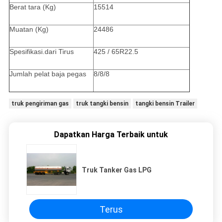
Berat tara (Kg)
15514
Muatan (Kg)
24486
Spesifikasi.dari Tirus
425 / 65R22.5
Jumlah pelat baja pegas
8/8/8
truk pengiriman gas
truk tangki bensin
tangki bensin Trailer
Dapatkan Harga Terbaik untuk
Truk Tanker Gas LPG
Terus