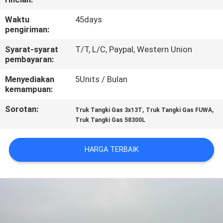
KUALITAS
Waktu
45days
pengiriman:
HUBUNGI
Syarat-syarat
T/T, L/C, Paypal, Western Union
KAMI
pembayaran:
Menyediakan
5Units / Bulan
BERITA
kemampuan:
Sorotan:
,
,
Truk Tangki Gas 3x13T
Truk Tangki Gas FUWA
PERMINTAAN
Truk Tangki Gas 58300L
PENAWARAN
HARGA TERBAIK
SITEMAP
KEBIJAKAN
PRIVASI