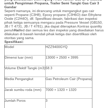
untuk Pengiriman Propana, Trailer Semi Tangki Gas Cair 3
Gandar
Seperti namanya, ini dirancang untuk mengangkut gas cair
seperti Propane (C3H8), Epoxy propane (C3H6O) dan Ethylene
Oxide (C2H4O), dll. Spesifikasi desain, fabrikasi dan inspeksi
pihak ketiga semuanya mengacu pada Pressure Vessel (GB150,
JB / T 4731, JB / T 4781), jika dapat diterapkan.Kontras quanlity
penuh
Hai
lled dan semua tes dan inspeksi yang disediakan harus
dilakukan di bawah kendali pihak ketiga dan disertifikasi oleh
otoritas yang sama.
Spesifikasi:
Model
HZZ9400GYQ
Dimensi luar (mm)
13000 × 2500 × 3995
Volume Efektif Tangki (m3)
58.3
Media Pengangkut
Gas Petroleum Cair (Propana)
Jarak sumbu roda (mm)
7000 + 1320 + 1320
Jumlah Poros
3