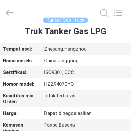
HANGZHOU
SPECIAL
PURPOSE
VEHICLE
CO.,LTD.
Tanker Gas Truck
All
Rights
Truk Tanker Gas LPG
RUMAH
Reserved.
PRODUK
Tempat asal:
Zhejiang.Hangzhou
Nama merek:
China Jinggong
TENTANG
Sertifikasi:
ISO9001, CCC
KAMI
Nomor model:
HZZ9407GYQ
TUR
Kuantitas min
tidak terbatas
Order:
PABRIK
Harga:
Dapat dinegosiasikan
KONTROL
Kemasan
Tanpa Busana
rincian: