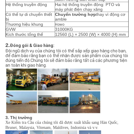
Hệ thống truyền động
Hai hệ thống truyền động: PTO và
máy phát điện chạy xăng
Có thể tự di chuyển thiết
Chuyển trường hợp
thay vì động cơ
bị
amble
Thương hiệu khung
Howo
GVW
31000KG
Kích thước tổng thể
12560 (L) × 2500 (W) × 4000 (H) mm
2.
Đóng gói & Giao hàng:
Đội ngũ dịch vụ của chúng tôi có thể sắp xếp giao hàng cho bạn,
để đảm bảo rằng bạn có thể nhận được sản phẩm của chúng tôi
đúng tiến độ.Chúng tôi sẽ đảm bảo rằng tất cả các phương tiện
an toàn khi giao hàng.
3. Thị trường
Xe Kiểm tra Cầu của chúng tôi đã được xuất khẩu sang Hàn Quốc,
Brunei, Malaysia, Vitenam, Maldives, Indonisia và v.v.