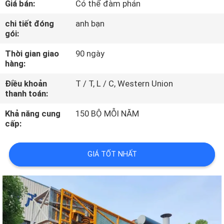
Giá bán:
Có thể đàm phán
THAM
QUAN
chi tiết đóng
anh bạn
gói:
NHÀ
Thời gian giao
90 ngày
MÁY
hàng:
Điều khoản
T / T, L / C, Western Union
KIỂM
thanh toán:
SOÁT
Khả năng cung
150 BỘ MỖI NĂM
CHẤT
cấp:
LƯỢNG
GIÁ TỐT NHẤT
LIÊN
HỆ
CHÚNG