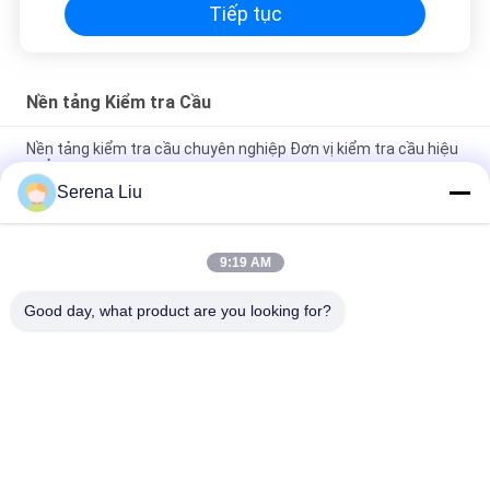
Tiếp tục
Nền tảng Kiểm tra Cầu
Nền tảng kiểm tra cầu chuyên nghiệp Đơn vị kiểm tra cầu hiệu
quả cao
Serena Liu
Loại nền tảng Dưới thiết bị truy cập cầu MBIU Phạm vi làm việc
ngang 22m
9:19 AM
Nền tảng kiểm tra cầu trên không hiệu quả và các công cụ
kiểm tra cầu
Good day, what product are you looking for?
Danh mục phổ biến
Tất cả
các
Bộ Phận Kiểm Tra 
Xe Tải Kiểm Tra Cầu
Cầu Di Động
Nền Tảng Kiểm Tra 
Thiết Bị Kiểm Tra 