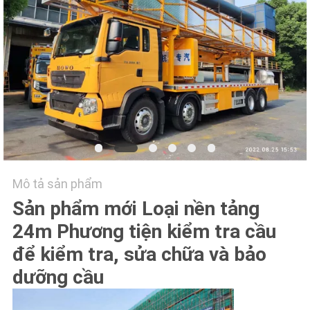
TÔI
TIN
TỨC
YÊU
CẦU
BÁO
GIÁ
Mô tả sản phẩm
Sản phẩm mới Loại nền tảng
SƠ
24m Phương tiện kiểm tra cầu
ĐỒ
để kiểm tra, sửa chữa và bảo
dưỡng cầu
TRANG
WEB