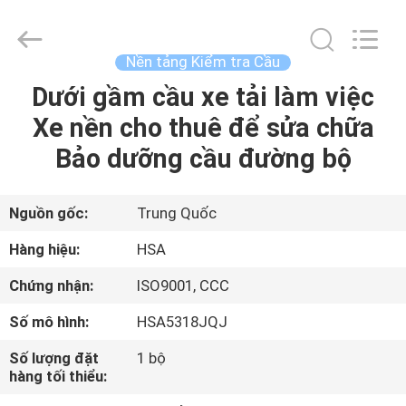
©
2013
-
2026
HANGZHOU
Nền tảng Kiểm tra Cầu
SPECIAL
PURPOSE
VEHICLE
Dưới gầm cầu xe tải làm việc
TRANG
CO.,LTD.
All
Xe nền cho thuê để sửa chữa
CHỦ
Rights
Reserved.
Bảo dưỡng cầu đường bộ
CÁC
SẢN
Nguồn gốc:
Trung Quốc
PHẨM
Hàng hiệu:
HSA
Chứng nhận:
ISO9001, CCC
VỀ
Số mô hình:
HSA5318JQJ
CHÚNG
Số lượng đặt
1 bộ
TÔI
hàng tối thiểu: