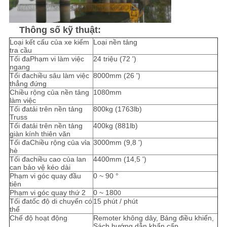
Thông số kỹ thuật:
Loại kết cấu của xe kiểm
Loại nền tảng
tra cầu
Tối đaPhạm vi làm việc
24 triệu (72 ')
ngang
Tối đachiều sâu làm việc
8000mm (26 ')
thẳng đứng
Chiều rộng của nền tảng
1080mm
làm việc
Tối đatải trên nền tảng
800kg (1763lb)
Truss
Tối đatải trên nền tảng
400kg (881lb)
giàn kính thiên văn
Tối đaChiều rộng của vỉa
3000mm (9,8 ')
hè
Tối đachiều cao của lan
4400mm (14,5 ')
can bảo vệ kéo dài
Phạm vi góc quay đầu
0 ~ 90 °
tiên
Phạm vi góc quay thứ 2
0 ~ 180
0
Tối đatốc độ di chuyển có
15 phút / phút
thể
Chế độ hoạt động
Remoter không dây, Bảng điều khiển,
Sách hướng dẫn khẩn cấp