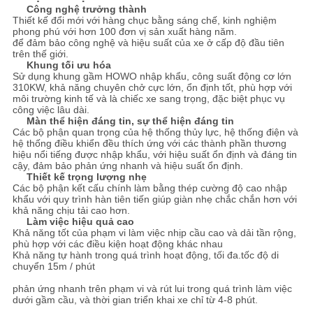
Công nghệ trưởng thành
Thiết kế đổi mới với hàng chục bằng sáng chế, kinh nghiệm
phong phú với hơn 100 đơn vị sản xuất hàng năm.
để đảm bảo công nghệ và hiệu suất của xe ở cấp độ đầu tiên
trên thế giới.
Khung tối ưu hóa
Sử dụng khung gầm HOWO nhập khẩu, công suất động cơ lớn
310KW, khả năng chuyên chở cực lớn, ổn định tốt, phù hợp với
môi trường kinh tế và là chiếc xe sang trọng, đặc biệt phục vụ
công việc lâu dài.
Màn thể hiện đáng tin, sự thể hiện đáng tin
Các bộ phận quan trọng của hệ thống thủy lực, hệ thống điện và
hệ thống điều khiển đều thích ứng với các thành phần thương
hiệu nổi tiếng được nhập khẩu, với hiệu suất ổn định và đáng tin
cậy, đảm bảo phản ứng nhanh và hiệu suất ổn định.
Thiết kế trọng lượng nhẹ
Các bộ phận kết cấu chính làm bằng thép cường độ cao nhập
khẩu với quy trình hàn tiên tiến giúp giàn nhẹ chắc chắn hơn với
khả năng chịu tải cao hơn.
Làm việc hiệu quả cao
Khả năng tốt của phạm vi làm việc nhịp cầu cao và dải tần rộng,
phù hợp với các điều kiện hoạt động khác nhau
Khả năng tự hành trong quá trình hoạt động, tối đa.tốc độ di
chuyển 15m / phút
phản ứng nhanh trên phạm vi và rút lui trong quá trình làm việc
dưới gầm cầu, và thời gian triển khai xe chỉ từ 4-8 phút.