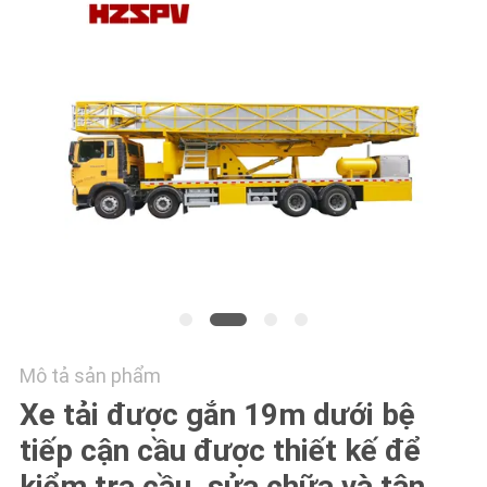
TÔI
TIN
TỨC
YÊU
CẦU
BÁO
GIÁ
SƠ
Mô tả sản phẩm
ĐỒ
Xe tải được gắn 19m dưới bệ
TRANG
tiếp cận cầu được thiết kế để
WEB
kiểm tra cầu, sửa chữa và tân