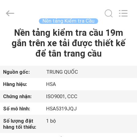
©
2013
-
2026
HANGZHOU
Nền tảng Kiểm tra Cầu
SPECIAL
PURPOSE
VEHICLE
Nền tảng kiểm tra cầu 19m
TRANG
CO.,LTD.
All
gắn trên xe tải được thiết kế
CHỦ
Rights
Reserved.
để tân trang cầu
CÁC
SẢN
Nguồn gốc:
TRUNG QUỐC
PHẨM
Hàng hiệu:
HSA
Chứng nhận:
ISO9001, CCC
VỀ
Số mô hình:
HSA5319JQJ
CHÚNG
Số lượng đặt
1 bộ
TÔI
hàng tối thiểu: