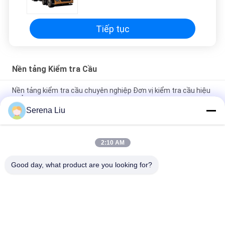
trang cầu
Tiếp tục
Nền tảng Kiểm tra Cầu
Nền tảng kiểm tra cầu chuyên nghiệp Đơn vị kiểm tra cầu hiệu
quả cao
Serena Liu
Loại nền tảng Dưới thiết bị truy cập cầu MBIU Phạm vi làm việc
ngang 22m
2:10 AM
Nền tảng kiểm tra cầu trên không hiệu quả và các công cụ
kiểm tra cầu
Good day, what product are you looking for?
Danh mục phổ biến
Tất cả
các
Bộ Phận Kiểm Tra 
Xe Tải Kiểm Tra Cầu
Cầu Di Động