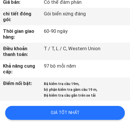
Giá bán:
Có thể đàm phán
THAM
QUAN
chi tiết đóng
Gói biển xứng đáng
gói:
NHÀ
Thời gian giao
60-90 ngày
MÁY
hàng:
Điều khoản
T / T, L / C, Western Union
KIỂM
thanh toán:
SOÁT
Khả năng cung
97 bộ mỗi năm
CHẤT
cấp:
LƯỢNG
Điểm nổi bật:
,
Bệ kiểm tra cầu 19m
,
bộ phận kiểm tra gầm cầu 19 m
Bệ kiểm tra cầu gắn trên xe tải
LIÊN
HỆ
GIÁ TỐT NHẤT
CHÚNG