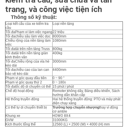
trang, và công việc tiện ích
CHÍNH
Thông số kỹ thuật:
SÁCH
Loại kết cấu của xe kiểm tra
Loại nền tảng
cầu
BẢO
Tối đaPhạm vi làm việc ngang
22 triệu
Tối đachiều sâu làm việc dọc
8000mm
Chiều rộng của nền tảng làm
1080mm
MẬT
việc
Tối đatải trên nền tảng Truss
800kg
Tối đatải trên nền tảng giàn
400kg
kính thiên văn
Tối đaChiều rộng của vỉa hè
3000mm
kéo dài
Tối đachiều cao của lan can
4400mm
bảo vệ kéo dài
Phạm vi góc quay đầu tiên
0 ~ 90 °
Phạm vi góc quay thứ 2
0 ~ 180
0
Tối đatốc độ di chuyển có thể
15 phút / phút
Chế độ hoạt động
Remoter không dây, Bảng điều khiển, Sách
hướng dẫn khẩn cấp
Hệ thống truyền động
Hai hệ thống truyền động: PTO và máy phát
điện chạy xăng
Có thể tự di chuyển thiết bị
Trường hợp chuyển nhượng
thay vì động
cơ amble
Khung xe
HOWO 8X4
GVW
31000KG
Kích thước tổng thể
12560 (L) × 2500 (W) × 4000 (H) mm