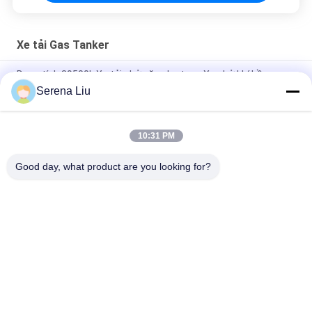
Xe tải Gas Tanker
Dung tích 39500L Xe tải chở xăng ba trục, Xe chở khí bền
Serena Liu
Xe tải chở xăng hóa lỏng Công suất rơ moóc 36000L 3 trục
hiệu quả cao
10:31 PM
Xe hai gác thùng xăng 56000L 3x13T FUWA Alxe Bể LNG đông
lạnh
Good day, what product are you looking for?
Danh mục phổ biến
Tất cả
các
Bộ Phận Kiểm Tra 
Xe Tải Kiểm Tra Cầu
Cầu Di Động
Nền Tảng Kiểm Tra 
Thiết Bị Kiểm Tra 
Cầu
Cầu