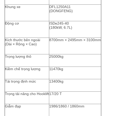
Khung xe
DFL1250A11
(DONGFENG)
Động cơ
ISDe245-40
(180kW, 6.7L)
Kích thước bên ngoài
8700mm × 2495mm × 3100mm
(Dài × Rộng × Cao)
Trọng lượng thô
25000kg
Kiềm chế trọng lượng
11470kg
Tải trọng định mức
13400kg
Trọng tải nâng cho Hooklift
17/20 T
Giẫm đạp
1986/1860 / 1860mm