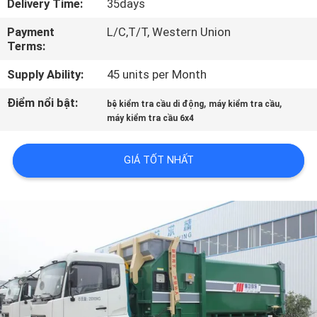
Delivery Time:
35days
THAM
Payment
L/C,T/T, Western Union
QUAN
Terms:
NHÀ
Supply Ability:
45 units per Month
MÁY
Điểm nổi bật:
,
,
bệ kiểm tra cầu di động
máy kiểm tra cầu
máy kiểm tra cầu 6x4
KIỂM
SOÁT
GIÁ TỐT NHẤT
CHẤT
LƯỢNG
LIÊN
HỆ
CHÚNG