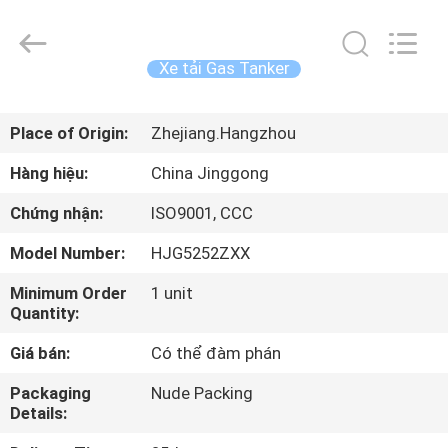
©
2013
-
2026
HANGZHOU
Xe tải Gas Tanker
SPECIAL
PURPOSE
VEHICLE
TRANG
CO.,LTD.
All
Place of Origin:
Zhejiang.Hangzhou
CHỦ
Rights
Reserved.
Hàng hiệu:
China Jinggong
CÁC
Chứng nhận:
ISO9001, CCC
SẢN
Model Number:
HJG5252ZXX
PHẨM
Minimum Order
1 unit
Quantity:
VỀ
Giá bán:
Có thể đàm phán
CHÚNG
Packaging
Nude Packing
TÔI
Details: