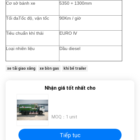
Cơ sở bánh xe
5350 + 1300mm
Tối đaTốc độ, vận tốc
90Km / giờ
Tiêu chuẩn khí thải
EURO Ⅳ
Loại nhiên liệu
Dầu diesel
xe tải giao xăng
xe bồn gas
khí bể trailer
Nhận giá tốt nhất cho
MOQ：
1 unit
Tiếp tục