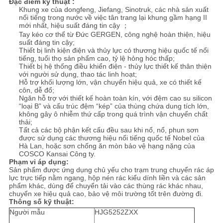
Đặc điểm kỹ thuật :
Khung xe của dongfeng, Jiefang, Sinotruk, các nhà sản xuất
nổi tiếng trong nước về việc tân trang lại khung gầm hạng II
CHÍNH
mới nhất, hiệu suất đáng tin cậy ；
Tay kéo cơ thể từ Đức GERGEN, công nghệ hoàn thiện, hiệu
SÁCH
suất đáng tin cậy;
Thiết bị linh kiện điện và thủy lực có thương hiệu quốc tế nổi
BẢO
tiếng, tuổi thọ sản phẩm cao, tỷ lệ hỏng hóc thấp;
Thiết bị hệ thống điều khiển điện - thủy lực thiết kế thân thiện
MẬT
với người sử dụng, thao tác linh hoạt;
Hỗ trợ khối lượng lớn, vận chuyển hiệu quả, xe có thiết kế
côn, dễ đổ;
Ngăn hỗ trợ với thiết kế hoàn toàn kín, với đệm cao su silicon
“loại B” và cấu trúc đệm “kép” của thùng chứa dung tích lớn,
không gây ô nhiễm thứ cấp trong quá trình vận chuyển chất
thải;
Tất cả các bộ phận kết cấu đều sau khi nổ, nổ, phun sơn
được sử dụng các thương hiệu nổi tiếng quốc tế Nobel của
Hà Lan, hoặc sơn chống ăn mòn bảo vệ hạng nặng của
COSCO Kansai Công ty.
Phạm vi áp dụng:
Sản phẩm được ứng dụng chủ yếu cho trạm trung chuyển rác áp
lực trực tiếp nằm ngang, hộp nén rác kiểu dính liền và các sản
phẩm khác, dùng để chuyển tải vào các thùng rác khác nhau,
chuyển xe hiệu quả cao, bảo vệ môi trường tốt trên đường đi.
Thông số kỹ thuật:
Người mẫu
HJG5252ZXX