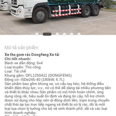
TÔI
TIN
TỨC
YÊU
Mô tả sản phẩm
CẦU
Xe thu gom rác Dongfeng Xe tải
BÁO
Chi tiết nhanh:
Bánh xe dẫn động: 6x4
Loại truyền: Thủ công
GIÁ
Loại: Tái chế
Khung gầm: DFL1250A11 (DONGFENG)
Động cơ: ISDe245-40 (180kW, 6.7L)
Sản phẩm bao gồm khung xe, cơ cấu tay kéo, hệ thống điều
SƠ
khiển điện-thủy lực, v.v., nó có thể dễ dàng tải nhiều phương tiện
và thiết bị khác nhau.Sản phẩm có mô hình hoàn chỉnh, ứng
ĐỒ
dụng rộng rãi, hiệu suất ổn định và đáng tin cậy, hỗ trợ chính
được sử dụng cho hộp nén di động dính liền, trạm trung chuyển
TRANG
chất thải áp lực trực tiếp ngang và thiết bị xử lý rác, đó là một
loại lựa chọn lý tưởng cho bộ vệ sinh thành phố, tất cả các loại
WEB
hình doanh nghiệp.