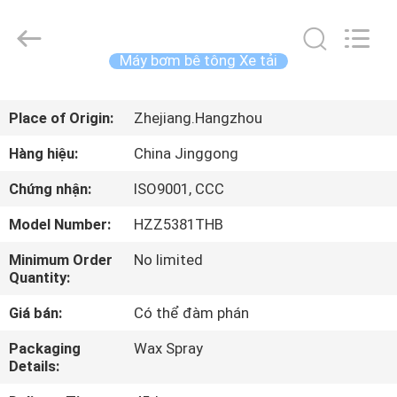
©
2013
-
2026
HANGZHOU
Máy bơm bê tông Xe tải
SPECIAL
PURPOSE
VEHICLE
TRANG
CO.,LTD.
All
Place of Origin:
Zhejiang.Hangzhou
CHỦ
Rights
Reserved.
Hàng hiệu:
China Jinggong
CÁC
Chứng nhận:
ISO9001, CCC
SẢN
Model Number:
HZZ5381THB
PHẨM
Minimum Order
No limited
Quantity:
VỀ
Giá bán:
Có thể đàm phán
CHÚNG
Packaging
Wax Spray
TÔI
Details: