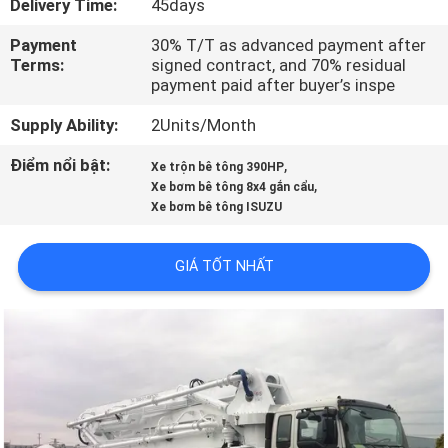
Delivery Time:
45days
THAM
Payment
30% T/T as advanced payment after
QUAN
Terms:
signed contract, and 70% residual
NHÀ
payment paid after buyer’s inspe
MÁY
Supply Ability:
2Units/Month
Điểm nổi bật:
,
Xe trộn bê tông 390HP
KIỂM
,
Xe bơm bê tông 8x4 gắn cẩu
Xe bơm bê tông ISUZU
SOÁT
CHẤT
GIÁ TỐT NHẤT
LƯỢNG
LIÊN
HỆ
CHÚNG