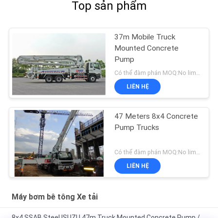
Top sản phẩm
37m Mobile Truck
Mounted Concrete
Pump
Có thể đàm phán MOQ:No limited
LIÊN HỆ
47 Meters 8x4 Concrete
Pump Trucks
Có thể đàm phán MOQ:No limited
LIÊN HỆ
Máy bơm bê tông Xe tải
8x4 SSAB Steel ISUZU 47m Truck Mounted Concrete Pump /