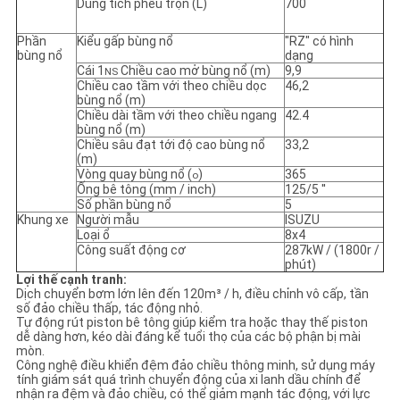
Dung tích phễu trộn (L)
700
Phần
Kiểu gấp bùng nổ
"RZ" có hình
bùng nổ
dạng
Cái 1
Chiều cao mở bùng nổ (m)
9,9
NS
Chiều cao tầm với theo chiều dọc
46,2
bùng nổ (m)
Chiều dài tầm với theo chiều ngang
42.4
bùng nổ (m)
Chiều sâu đạt tới độ cao bùng nổ
33,2
(m)
Vòng quay bùng nổ (
)
365
o
Ống bê tông (mm / inch)
125/5 ''
Số phần bùng nổ
5
Khung xe
Người mẫu
ISUZU
Loại ổ
8x4
Công suất động cơ
287kW / (1800r /
phút)
Lợi thế cạnh tranh:
Dịch chuyển bơm lớn lên đến 120m³ / h, điều chỉnh vô cấp, tần
số đảo chiều thấp, tác động nhỏ.
Tự động rút piston bê tông giúp kiểm tra hoặc thay thế piston
dễ dàng hơn, kéo dài đáng kể tuổi thọ của các bộ phận bị mài
mòn.
Công nghệ điều khiển đệm đảo chiều thông minh, sử dụng máy
tính giám sát quá trình chuyển động của xi lanh dầu chính để
nhận ra đệm và đảo chiều, có thể giảm mạnh tác động, với lực