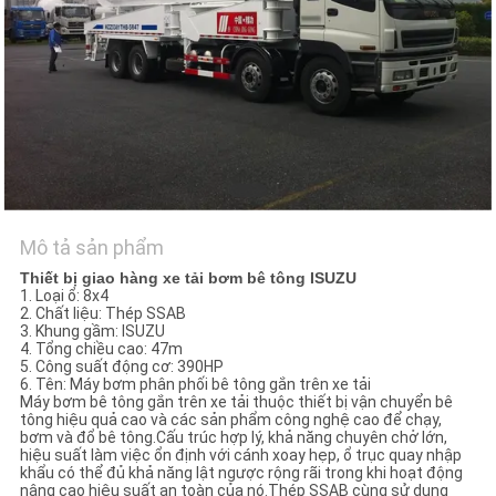
TÔI
TIN
TỨC
YÊU
CẦU
Mô tả sản phẩm
BÁO
Thiết bị giao hàng xe tải bơm bê tông ISUZU
GIÁ
1. Loại ổ: 8x4
2. Chất liệu: Thép SSAB
3. Khung gầm: ISUZU
4. Tổng chiều cao: 47m
SƠ
5. Công suất động cơ: 390HP
6. Tên: Máy bơm phân phối bê tông gắn trên xe tải
ĐỒ
Máy bơm bê tông gắn trên xe tải thuộc thiết bị vận chuyển bê
tông hiệu quả cao và các sản phẩm công nghệ cao để chạy,
TRANG
bơm và đổ bê tông.Cấu trúc hợp lý, khả năng chuyên chở lớn,
hiệu suất làm việc ổn định với cánh xoay hẹp, ổ trục quay nhập
WEB
khẩu có thể đủ khả năng lật ngược rộng rãi trong khi hoạt động
nâng cao hiệu suất an toàn của nó.Thép SSAB cùng sử dụng