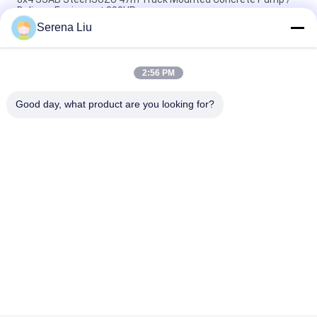
Delivery Equipment 390HP
Serena Liu
6x4 Mobile bơm bê tông xe tải với Đức Rexroth hệ thống thủy
lực 37m 360HP
2:56 PM
Di động 47 Meters 8x4 390HP Giao bơm bê tông Xe tải
Mounted
Good day, what product are you looking for?
Danh mục phổ biến
Tất cả
các
Bộ Phận Kiểm Tra 
Xe Tải Kiểm Tra Cầu
Cầu Di Động
Nền Tảng Kiểm Tra 
Thiết Bị Kiểm Tra 
Cầu
Cầu
Thiết Bị Truy Cập 
Dưới Xe Kiểm Tra 
Cầu
Cầu
Xe Tải Gắn 
Dưới Nền Tảng Cầu
Attenuator