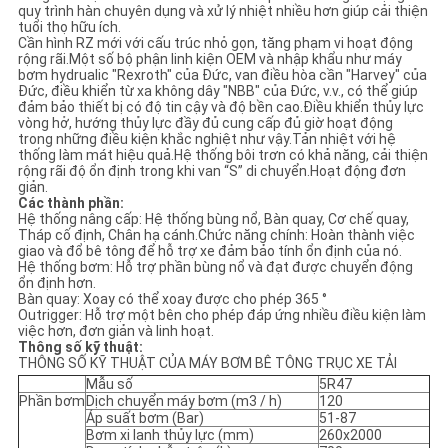
quy trình hàn chuyên dụng và xử lý nhiệt nhiều hơn giúp cải thiện
tuổi thọ hữu ích.
CHÍNH
Cần hình RZ mới với cấu trúc nhỏ gọn, tăng phạm vi hoạt động
rộng rãi.Một số bộ phận linh kiện OEM và nhập khẩu như máy
bơm hydrualic "Rexroth" của Đức, van điều hòa cần "Harvey" của
SÁCH
Đức, điều khiển từ xa không dây "NBB" của Đức, v.v., có thể giúp
đảm bảo thiết bị có độ tin cậy và độ bền cao.Điều khiển thủy lực
BẢO
vòng hở, hướng thủy lực đầy đủ cung cấp đủ giờ hoạt động
trong những điều kiện khắc nghiệt như vậy.Tản nhiệt với hệ
MẬT
thống làm mát hiệu quả.Hệ thống bôi trơn có khả năng, cải thiện
rộng rãi độ ổn định trong khi van “S” di chuyển.Hoạt động đơn
giản.
Các thành phần:
Hệ thống nâng cấp: Hệ thống bùng nổ, Bàn quay, Cơ chế quay,
Tháp cố định, Chân hạ cánh.Chức năng chính: Hoàn thành việc
giao và đổ bê tông để hỗ trợ xe đảm bảo tính ổn định của nó.
Hệ thống bơm: Hỗ trợ phần bùng nổ và đạt được chuyển động
ổn định hơn.
Bàn quay: Xoay có thể xoay được cho phép 365 °
Outrigger: Hỗ trợ một bên cho phép đáp ứng nhiều điều kiện làm
việc hơn, đơn giản và linh hoạt.
Thông số kỹ thuật:
THÔNG SỐ KỸ THUẬT CỦA MÁY BƠM BÊ TÔNG TRỤC XE TẢI
Mẫu số
5R47
Phần bơm
Dịch chuyển máy bơm (m3 / h)
120
Áp suất bơm (Bar)
51-87
Bơm xi lanh thủy lực (mm)
260x2000