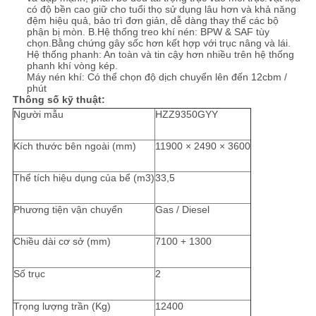
có độ bền cao giữ cho tuổi thọ sử dụng lâu hơn và khả năng
đệm hiệu quả, bảo trì đơn giản, dễ dàng thay thế các bộ
phận bị mòn. B.Hệ thống treo khí nén: BPW & SAF tùy
chọn.Bằng chứng gây sốc hơn kết hợp với trục nâng và lái.
Hệ thống phanh: An toàn và tin cậy hơn nhiều trên hệ thống
phanh khí vòng kép.
Máy nén khí: Có thể chọn độ dịch chuyển lên đến 12cbm /
phút
Thông số kỹ thuật:
Người mẫu
HZZ9350GYY
Kích thước bên ngoài (mm)
11900 × 2490 × 3600
Thể tích hiệu dụng của bể (m3)
33,5
Phương tiện vận chuyển
Gas / Diesel
Chiều dài cơ sở (mm)
7100 + 1300
Số trục
2
Trọng lượng trần (Kg)
12400