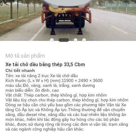
TÔI
TIN
TỨC
YÊU
Mô tả sản phẩm
CẦU
Xe tải chở dầu bằng thép 33,5 Cbm
BÁO
Chi tiết nhanh
Tên: xe tải nặng 2 trục Xe tải chở dầu
GIÁ
Kích thước (L x W x H) (mm):
11900 × 2490 × 3600
màu sắc:
Đỏ, vàng, xanh lá, trắng, xanh dương
màn biểu diễn:
ổn định, cao
Vật chất: Thép carbon, thép không gỉ, hợp kim nhôm
SƠ
Vật liệu tùy chọn cho thép carbon, thép không gỉ, hợp kim nhôm
Dòng xe hậu cần chủ yếu bao gồm các phương tiện Vận tải Xe
ĐỒ
tăng Có Áp lực và Không Áp lực.Thông thường để vận chuyển
xăng, dầu diesel nhẹ, xăng dầu và các loại nhiên liệu không ăn
TRANG
mòn khác, hiếm khi tác động gây hư hỏng cho các bộ phận
khác, được sử dụng rộng rãi trong các đơn vị vận tải, trạm xăng
và các ngành công nghiệp hậu cần khác.
WEB