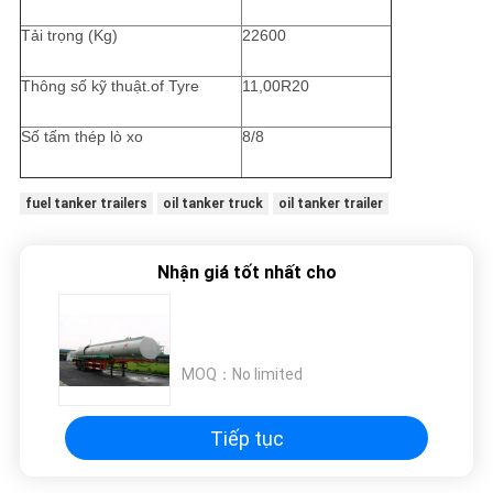
Tải trọng (Kg)
22600
Thông số kỹ thuật.of Tyre
11,00R20
Số tấm thép lò xo
8/8
fuel tanker trailers
oil tanker truck
oil tanker trailer
Nhận giá tốt nhất cho
MOQ：
No limited
Tiếp tục