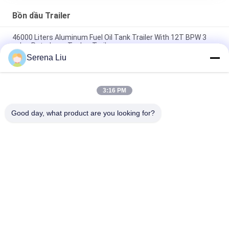
Bồn dầu Trailer
46000 Liters Aluminum Fuel Oil Tank Trailer With 12T BPW 3
axles Petroleum Tanker Trailers
Serena Liu
3x12T BPW axle 46000L Aluminum Alloy Petroleum Mobile Fuel
Tank Trailer
3:16 PM
46000L Aluminum Alloy 3 Axles Diesel Oil Tank Trailer , Light
Gasoline Trailer
Good day, what product are you looking for?
Danh mục phổ biến
Tất cả
các
Bộ Phận Kiểm Tra 
Xe Tải Kiểm Tra Cầu
Cầu Di Động
Nền Tảng Kiểm Tra 
Thiết Bị Kiểm Tra 
Cầu
Cầu
Thiết Bị Truy Cập 
Dưới Xe Kiểm Tra 