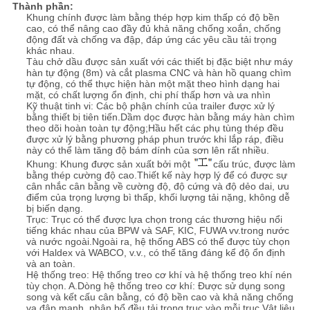
Thành phần:
Khung chính được làm bằng thép hợp kim thấp có độ bền
cao, có thể nâng cao đầy đủ khả năng chống xoắn, chống
CHÍNH
động đất và chống va đập, đáp ứng các yêu cầu tải trọng
khác nhau.
SÁCH
Tàu chở dầu được sản xuất với các thiết bị đặc biệt như máy
hàn tự động (8m) và cắt plasma CNC và hàn hồ quang chìm
BẢO
tự động, có thể thực hiện hàn một mặt theo hình dạng hai
mặt, có chất lượng ổn định, chi phí thấp hơn và ưa nhìn
MẬT
Kỹ thuật tinh vi: Các bộ phận chính của trailer được xử lý
bằng thiết bị tiên tiến.Dầm dọc được hàn bằng máy hàn chìm
theo dõi hoàn toàn tự động;Hầu hết các phụ tùng thép đều
được xử lý bằng phương pháp phun trước khi lắp ráp, điều
này có thể làm tăng độ bám dính của sơn lên rất nhiều.
Khung: Khung được sản xuất bởi một
cấu trúc, được làm
bằng thép cường độ cao.Thiết kế này hợp lý để có được sự
cân nhắc cân bằng về cường độ, độ cứng và độ dẻo dai, ưu
điểm của trọng lượng bì thấp, khối lượng tải nặng, không dễ
bị biến dạng.
Trục: Trục có thể được lựa chọn trong các thương hiệu nổi
tiếng khác nhau của BPW và SAF, KIC, FUWA vv.trong nước
và nước ngoài.Ngoài ra, hệ thống ABS có thể được tùy chọn
với Haldex và WABCO, v.v., có thể tăng đáng kể độ ổn định
và an toàn.
Hệ thống treo: Hệ thống treo cơ khí và hệ thống treo khí nén
tùy chọn. A.Dòng hệ thống treo cơ khí: Được sử dụng song
song và kết cấu cân bằng, có độ bền cao và khả năng chống
va đập mạnh, phân bổ đều tải trọng trục vào mỗi trục.Vật liệu