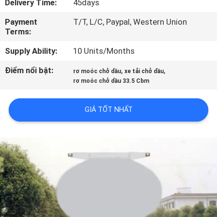
Delivery Time:
45days
THAM
Payment
T/T, L/C, Paypal, Western Union
QUAN
Terms:
NHÀ
Supply Ability:
10 Units/Months
MÁY
Điểm nổi bật:
,
,
rơ moóc chở dầu
xe tải chở dầu
rơ moóc chở dầu 33.5 Cbm
KIỂM
SOÁT
GIÁ TỐT NHẤT
CHẤT
LƯỢNG
LIÊN
HỆ
CHÚNG