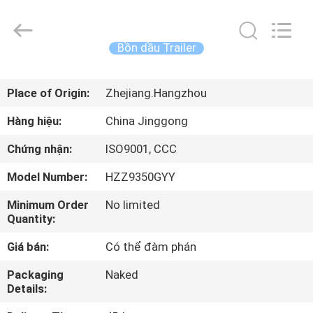
©
2013
-
2026
HANGZHOU
Bồn dầu Trailer
SPECIAL
PURPOSE
VEHICLE
TRANG
CO.,LTD.
All
Place of Origin:
Zhejiang.Hangzhou
CHỦ
Rights
Reserved.
Hàng hiệu:
China Jinggong
CÁC
Chứng nhận:
ISO9001, CCC
SẢN
Model Number:
HZZ9350GYY
PHẨM
Minimum Order
No limited
Quantity:
VỀ
Giá bán:
Có thể đàm phán
CHÚNG
Packaging
Naked
TÔI
Details: