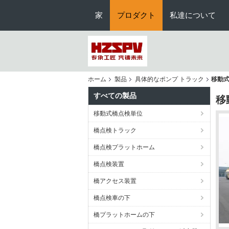
家
プロダクト
私達について
ホーム
製品
具体的なポンプ トラック
移動式
すべての製品
移
移動式橋点検単位
橋点検トラック
橋点検プラットホーム
橋点検装置
橋アクセス装置
橋点検車の下
橋プラットホームの下