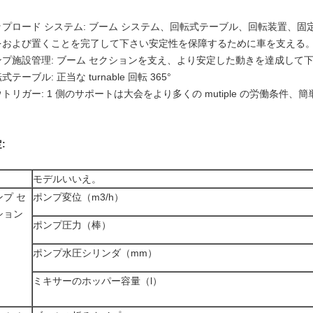
ップロード システム: ブーム システム、回転式テーブル、回転装置、固
をおよび置くことを完了して下さい安定性を保障するために車を支える
ンプ施設管理: ブーム セクションを支え、より安定した動きを達成して
式テーブル: 正当な turnable 回転 365°
トリガー: 1 側のサポートは大会をより多くの mutiple の労働条
:
モデルいいえ。
ンプ セ
ポンプ変位（m3/h）
ション
ポンプ圧力（棒）
ポンプ水圧シリンダ（mm）
ミキサーのホッパー容量（l）