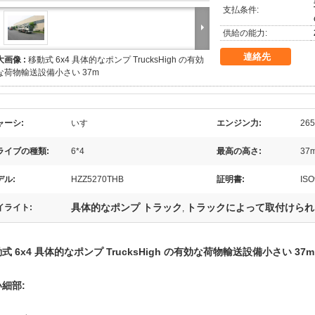
支払条件:
供給の能力:
連絡先
大画像 :
移動式 6x4 具体的なポンプ TrucksHigh の有効
な荷物輸送設備小さい 37m
ャーシ:
いすゞ
エンジン力:
265
ライブの種類:
6*4
最高の高さ:
37
デル:
HZZ5270THB
証明書:
IS
具体的なポンプ トラック
トラックによって取付けられ
イライト:
,
式 6x4 具体的なポンプ TrucksHigh の有効な荷物輸送設備小さい 37m
細部: