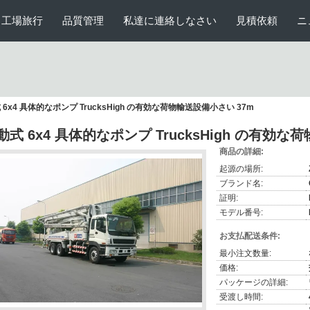
工場旅行
品質管理
私達に連絡しなさい
見積依頼
ニ
 6x4 具体的なポンプ TrucksHigh の有効な荷物輸送設備小さい 37m
動式 6x4 具体的なポンプ TrucksHigh の有効な
商品の詳細:
起源の場所:
ブランド名:
証明:
モデル番号:
お支払配送条件:
最小注文数量:
価格:
パッケージの詳細:
受渡し時間: