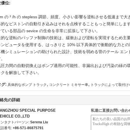
優位:
0m の ³ /h の stepless 調節、頻度、小さい影響を逆転させる低速ま
体的なピストンの自動引き込みはそれを点検することもっと簡単にしま
ている部品の sevice の生命を非常に拡張して下さい。
性的な逆転のバッファ制御の技術は、緩衝および逆転を実現するため主要
コンピュータを使用する、はっきりと 10% 以下具体的で衝動的な力と
算機シミュレーションの助けられた設計、技術を弱める管のテール エンド
す。
低圧力間の自動切換えはポンプ適用の可能性、非漏出および汚染の緑の環境を改
ックを解放して下さい。
,
,
タグ:
具体的なポンプ トラック
コンクリート ミキサー車
トラックによって取付け
絡先の詳細
ANGZHOU SPECIAL PURPOSE
私達に直接お問い合わ
EHICLE CO.,LTD
コンタクトパーソン:
Serena Liu
電話番号:
+86-571-86875791