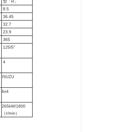
型「R」
8.5
36.45
32.7
23.9
365
125/5"
4
ISUZU
6x4
265kW/1800
（r/min）