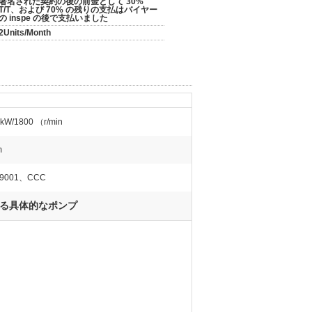
署名された契約の後の前金として 30%
T/T、および 70% の残りの支払はバイヤー
の inspe の後で支払いました
2Units/Month
kW/1800 （r/min
m
O9001、CCC
る具体的なポンプ