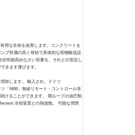
と有用な生命を改善します。コンクリートを
ポンプ所属の高く有効で具体的な荷物輸送設
安全性能高めなさい容量を、それとの安定し
ができます運びます。
を増加します。 輸入され、ドイツ
e 弁、ドイツ「NBB」無線リモート・コントロール等
を助けることができます。 開ループの油圧制
ecient 冷却装置との熱放散。 可能な潤滑