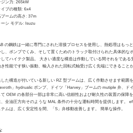
ジン力: 265kW
イブの種類: 6x4
ブームの高さ: 37m
ーシ モデル: Isuzu
SAB の鋼鉄は一緒に専門にされた溶接プロセスを使用し、熱処理はもっ
かし、ポンプでくみ、そして置くためのトラック取付けられた具体的な
そしてハイテク製品。 大きい適度な構造は作動している間それをである
働き性能です狭い振動、輸入された回転式軸受け広く先端にできること
集した構造が付いている新しい RZ 型ブームは、広く作動させます範囲
exroth」hydrualic ポンプ、ドイツ「Harvey」ブームの mutipl
して OEM の各部分一部は非常に高い信頼性および耐久性の装置の保障
、全油圧方向そのような MAL 条件の十分な運転時間を提供します。 effi
ステムは、広く安定性を間、「S」弁移動改善します。 簡単な操作。
: