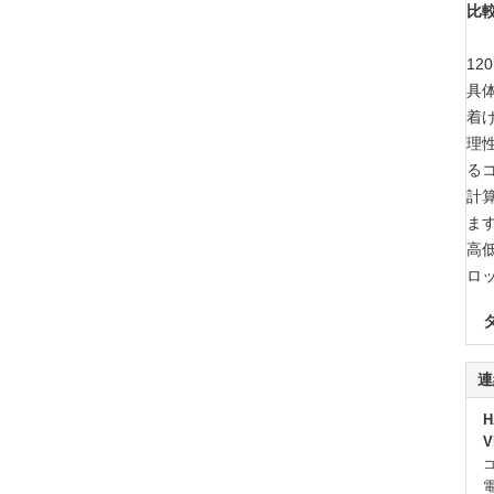
比較
12
具
着け
理
る
計
ま
高
ロ
連
H
V