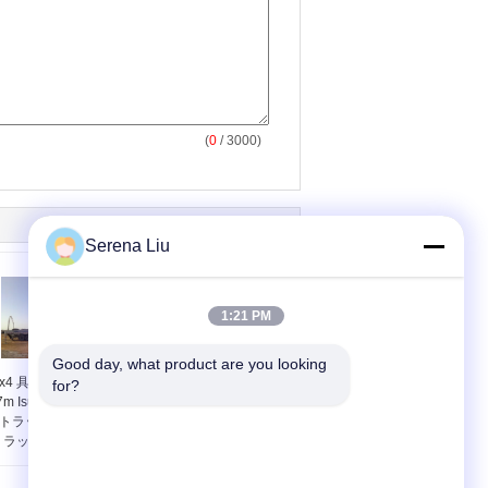
(
0
/ 3000)
Serena Liu
1:21 PM
Good day, what product are you looking 
8x4 具体的なポンプは
具体的な装置 47m をポ
for?
7m Isuzu Rz 型ブーム
ンプでくむための 8x4
トラック 287kW をト
ベンツの具体的なポン
ラックで運びます
プ トラック