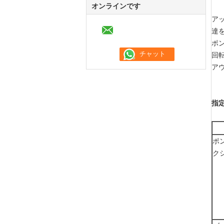
オンラインです
ア
達
ポ
回転
アウ
指定
ポ
ク