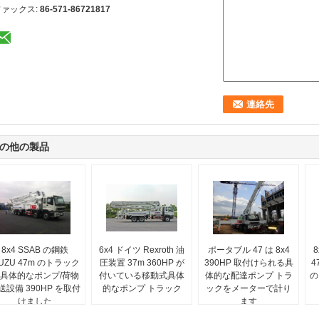
ファックス:
86-571-86721817
の他の製品
8x4 SSAB の鋼鉄
6x4 ドイツ Rexroth 油
ポータブル 47 は 8x4
SUZU 47m のトラック
圧装置 37m 360HP が
390HP 取付けられる具
4
具体的なポンプ/荷物
付いている移動式具体
体的な配達ポンプ トラ
の
送設備 390HP を取付
的なポンプ トラック
ックをメーターで計り
けました
ます