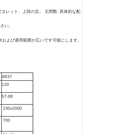
定タレット、上陸の足。 主関数: 具体的な配
。
下さい。
件、簡単および適用範囲が広いです可能にします。
4R37
120
57-88
230x2000
700