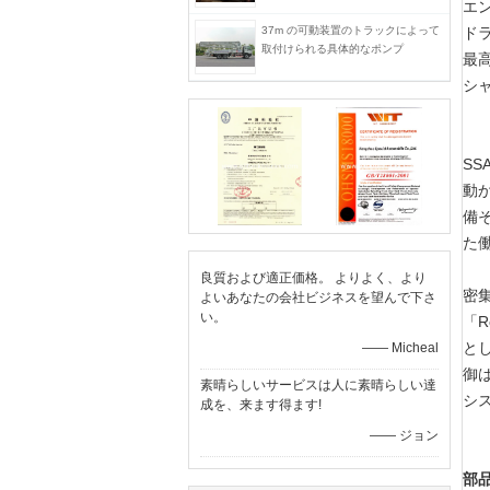
エン
37m の可動装置のトラックによって
ドラ
取付けられる具体的なポンプ
最高
シャ
S
動
備
た
良質および適正価格。 よりよく、より
密
よいあなたの会社ビジネスを望んで下さ
い。
「R
と
—— Micheal
御は
素晴らしいサービスは人に素晴らしい達
シ
成を、来ます得ます!
—— ジョン
部品