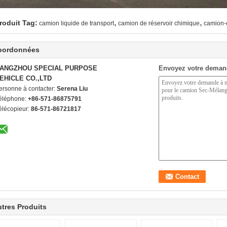
,
,
roduit Tag:
camion liquide de transport
camion de réservoir chimique
camion-c
oordonnées
ANGZHOU SPECIAL PURPOSE
Envoyez votre deman
EHICLE CO.,LTD
ersonne à contacter:
Serena Liu
éléphone:
+86-571-86875791
élécopieur:
86-571-86721817
tres Produits