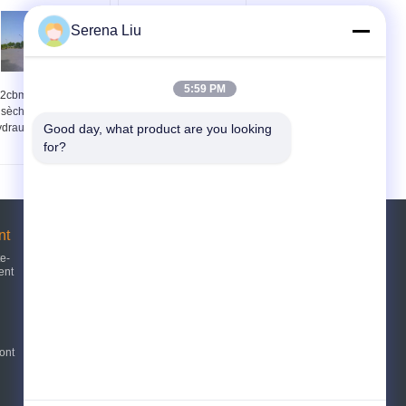
Serena Liu
5:59 PM
2cbm Dongfeng 4x2
8x4 27cbm sèchent
sèchent de levage
l'acier faiblement allié
Good day, what product are you looking 
ydraulique camion en
de camion en vrac pour
vrac
la farine, transport en
for?
vrac de ciment
nt
Demande de soumission
te-
ent
Envoyez
E-Mail
Sitemap
ont
|