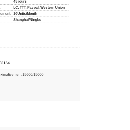
45 jours
:
LC, TTT, Paypal, Western Union
nement:
10Units/Month
Shanghai/Ningbo
311A4
oximativement 15600/15000