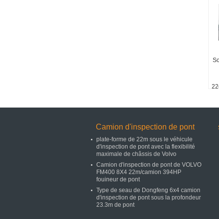
So
22
de
Camion d'inspection de pont
plate-forme de 22m sous le véhicule
d'inspection de pont avec la flexibilité
maximale de châssis de Volvo
Camion d'inspection de pont de VOLVO
FM400 8X4 22m/camion 394HP
fouineur de pont
Type de seau de Dongfeng 6x4 camion
d'inspection de pont sous la profondeur
23.3m de pont