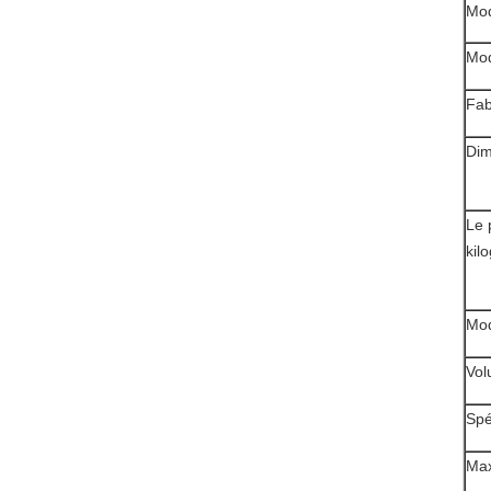
Mo
Mod
Fab
Dim
Le 
kil
Mod
Vol
Spé
Max