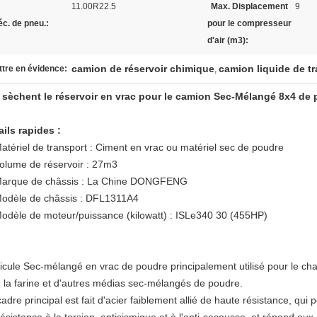
11.00R22.5
Max. Displacement
9
c. de pneu.:
pour le compresseur
d'air (m3):
camion de réservoir chimique
camion liquide de t
tre en évidence:
,
4
sèchent le réservoir en vrac pour le camion Sec-Mélangé
8x4 de
ails rapides :
atériel de transport : Ciment en vrac ou matériel sec de poudre
olume de réservoir : 27m3
arque de châssis : La Chine DONGFENG
odèle de châssis : DFL1311A4
odèle de moteur/puissance (kilowatt) : ISLe340 30 (455HP)
icule Sec-mélangé en vrac de poudre principalement utilisé pour le cha
c, la farine et d'autres médias sec-mélangés de poudre.
adre principal est fait d'acier faiblement allié de haute résistance, q