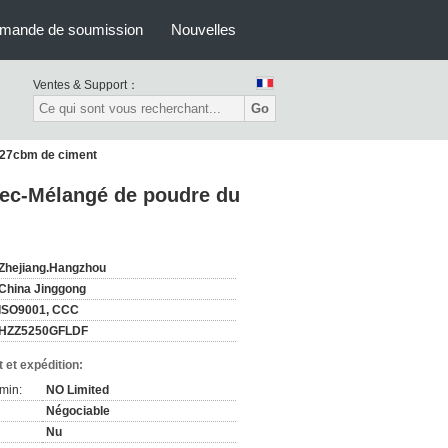
mande de soumission
Nouvelles
Ventes & Support：
Go
t 27cbm de ciment
 Sec-Mélangé de poudre du
Zhejiang.Hangzhou
China Jinggong
ISO9001, CCC
HZZ5250GFLDF
 et expédition:
min:
NO Limited
Négociable
Nu