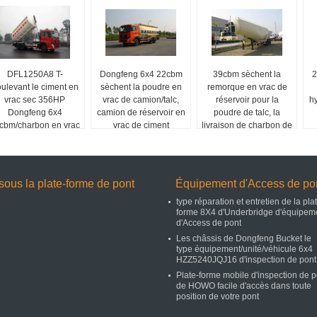
DFL1250A8 T-
Dongfeng 6x4 22cbm
39cbm sèchent la
2
ulevant le ciment en
sèchent la poudre en
remorque en vrac de
vrac sec 356HP
vrac de camion/talc,
réservoir pour la
h
Dongfeng 6x4
camion de réservoir en
poudre de talc, la
cbm/charbon en vrac
vrac de ciment
livraison de charbon de
 transport de camion
ciment
sous la plate-forme de pont
Équipement d'Access de po
type réparation et entretien de la pla
forme 8X4 d'Underbridge d'équipem
d'Access de pont
Les châssis de Dongfeng Bucket le
type équipement/unité/véhicule 6x4
HZZ5240JQJ16 d'inspection de pont
Plate-forme mobile d'inspection de p
de HOWO facile d'accès dans toute
position de votre pont