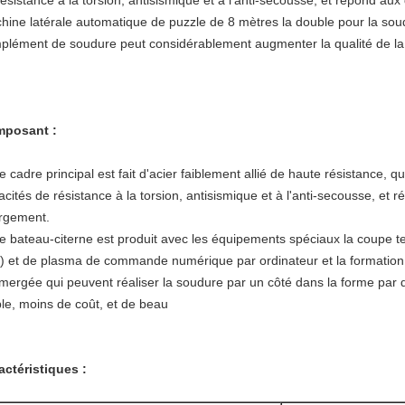
résistance à la torsion, antisismique et à l'anti-secousse, et répond a
hine latérale automatique de puzzle de 8 mètres la double pour la sou
plément de soudure peut considérablement augmenter la qualité de la
posant :
e cadre principal est fait d'acier faiblement allié de haute résistance,
acités de résistance à la torsion, antisismique et à l'anti-secousse, et
rgement.
Le bateau-citerne est produit avec les équipements spéciaux la coupe
) et de plasma de commande numérique par ordinateur et la formation 
mergée qui peuvent réaliser la soudure par un côté dans la forme par de
ble, moins de coût, et de beau
actéristiques :