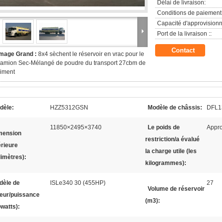
Délai de livraison:
Conditions de paiement
Capacité d'approvision
Port de la livraison ::
Contact
Image Grand :
8x4 sèchent le réservoir en vrac pour le
amion Sec-Mélangé de poudre du transport 27cbm de
iment
dèle:
HZZ5312GSN
Modèle de châssis:
DFL1
11850×2495×3740
Le poids de
Appr
mension
restriction/a évalué
érieure
la charge utile (les
limètres):
kilogrammes):
dèle de
ISLe340 30 (455HP)
27
Volume de réservoir
eur/puissance
(m3):
owatts):