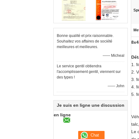
Spé
Met
Bonne qualité et prix raisonnable.
Souhaitez vos affaires de société
8x
meilleures et meilleures.
—— Micheal
Dét
1.
M
Le service gentil obtiendra
l'accomplissement gentil, viennent sur
2.
V
des types !
3.
M
—— John
4.
M
5.
M
Je suis en ligne une discussion
en ligne
Véh
tal
Le c