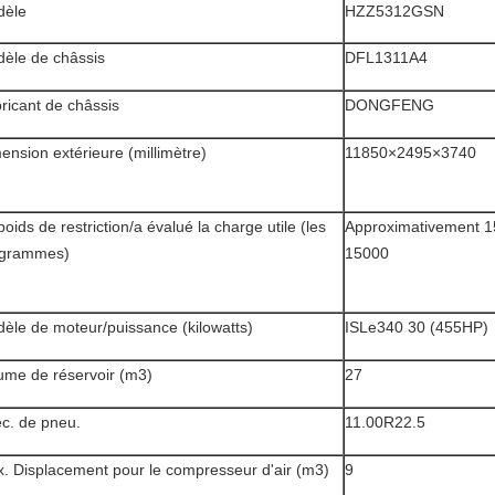
dèle
HZZ5312GSN
èle de châssis
DFL1311A4
ricant de châssis
DONGFENG
ension extérieure (millimètre)
11850×2495×3740
poids de restriction/a évalué la charge utile (les
Approximativement 1
ogrammes)
15000
èle de moteur/puissance (kilowatts)
ISLe340 30 (455HP)
ume de réservoir (m3)
27
c. de pneu.
11.00R22.5
. Displacement pour le compresseur d'air (m3)
9