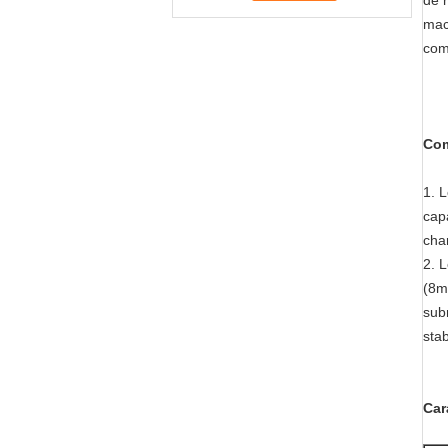
de 
mac
com
Com
1.
L
cap
cha
2. 
(8m
sub
sta
Car